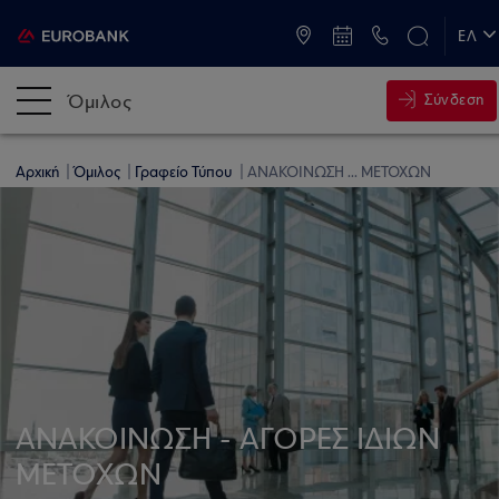
ATM & Καταστήματα
ΕΛ
EN
Όμιλος
Σύνδεση
Αρχική
Όμιλος
Γραφείο Τύπου
ΑΝΑΚΟΙΝΩΣΗ ... ΜΕΤΟΧΩΝ
ΑΝΑΚΟΙΝΩΣΗ - ΑΓΟΡΕΣ ΙΔΙΩΝ
ΜΕΤΟΧΩΝ