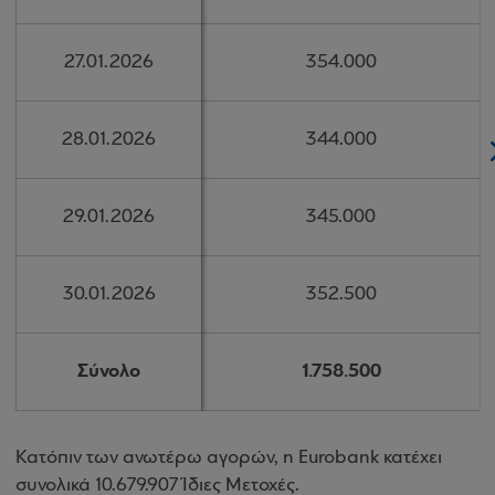
27.01.2026
27.01.2026
354.000
354.000
28.01.2026
28.01.2026
344.000
344.000
29.01.2026
29.01.2026
345.000
345.000
30.01.2026
30.01.2026
352.500
352.500
Σύνολο
Σύνολο
1.758.500
1.758.500
Κατόπιν των ανωτέρω αγορών, η Eurobank κατέχει
συνολικά 10.679.907 Ίδιες Μετοχές.