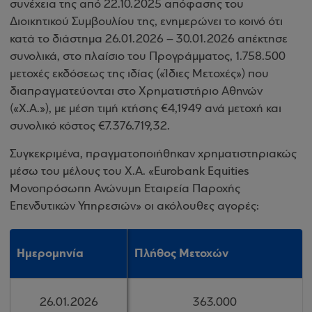
συνέχεια της από 22.10.2025 απόφασης του
Διοικητικού Συμβουλίου της, ενημερώνει το κοινό ότι
κατά το διάστημα 26.01.2026 – 30.01.2026 απέκτησε
συνολικά, στο πλαίσιο του Προγράμματος, 1.758.500
μετοχές εκδόσεως της ιδίας («Ίδιες Μετοχές») που
διαπραγματεύονται στο Χρηματιστήριο Αθηνών
(«Χ.Α.»), με μέση τιμή κτήσης €4,1949 ανά μετοχή και
συνολικό κόστος €7.376.719,32.
Συγκεκριμένα, πραγματοποιήθηκαν χρηματιστηριακώς
μέσω του μέλους του Χ.Α. «Eurobank Equities
Μονοπρόσωπη Ανώνυμη Εταιρεία Παροχής
Επενδυτικών Υπηρεσιών» οι ακόλουθες αγορές:
Ημερομηνία
Ημερομηνία
Πλήθος Μετοχών
Πλήθος Μετοχών
26.01.2026
26.01.2026
363.000
363.000