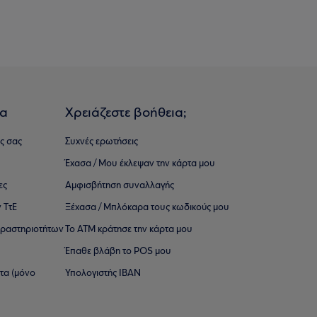
ια
Χρειάζεστε βοήθεια;
ς σας
Συχνές ερωτήσεις
Έχασα / Μου έκλεψαν την κάρτα μου
ες
Αμφισβήτηση συναλλαγής
 ΤτΕ
Ξέχασα / Μπλόκαρα τους κωδικούς μου
 ∆ραστηριοτήτων
Το ΑΤΜ κράτησε την κάρτα μου
Έπαθε βλάβη το POS μου
ατα (μόνο
Υπολογιστής IBAN