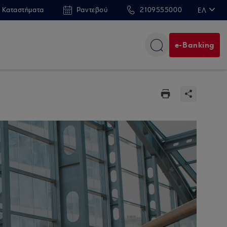
 Καταστήματα
Ραντεβού
2109555000
ΕΛ
EN
e-Banking