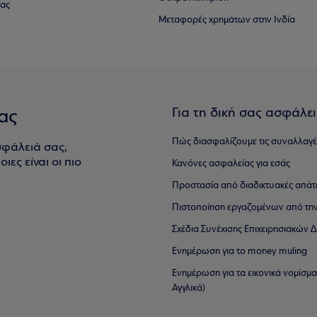
ίας
Μεταφορές χρημάτων στην Ινδία
Για τη δική σας ασφάλε
ας
Πώς διασφαλίζουμε τις συναλλαγέ
σφάλειά σας,
ιες είναι οι πιο
Κανόνες ασφαλείας για εσάς
Προστασία από διαδικτυακές απάτ
Πιστοποίηση εργαζομένων από την
Σχέδια Συνέχισης Επιχειρησιακών
Ενημέρωση για το money muling
Ενημέρωση για τα εικονικά νομίσμ
Αγγλικά)