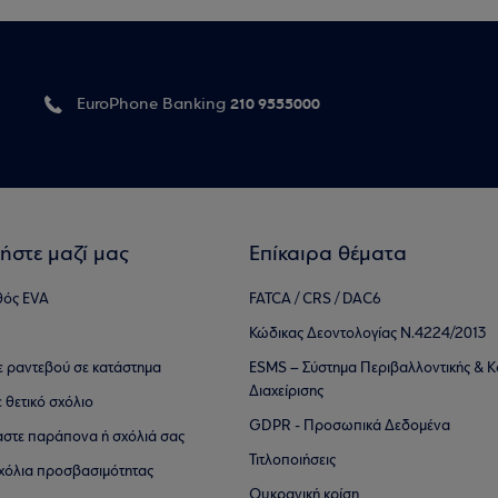
210 9555000
EuroPhone Banking
ήστε μαζί μας
Επίκαιρα θέματα
θός EVA
FATCA / CRS / DAC6
Κώδικας Δεοντολογίας Ν.4224/2013
τε ραντεβού σε κατάστημα
ESMS – Σύστημα Περιβαλλοντικής & Κ
Διαχείρισης
ε θετικό σχόλιο
GDPR - Προσωπικά Δεδομένα
αστε παράπονα ή σχόλιά σας
Τιτλοποιήσεις
 σχόλια προσβασιμότητας
Ουκρανική κρίση