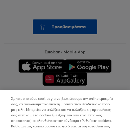
Προσβασιμότητα
Eurobank Mobile App
Χρησιμοποιούμε cookies για να βελτιώσουμε την online εμπειρία
Copyright © 2026
σας, να αναλύουμε την επισκεψιμότητα στον διαδικτυακό τόπο
μας κ.λπ. Μπορείτε να επιλέξετε και να αλλάξετε τις προτιμήσεις
σας σχετικά με τα cookies (με εξαίρεση όσα είναι τεχνικώς
Όροι Χρήσης
απαραίτητα) ακολουθώντας τον σύνδεσμο «Ρυθμίσεις cookies».
Καθιστώντας κάποιο cookie ενεργό δίνετε τη συγκατάθεσή σας