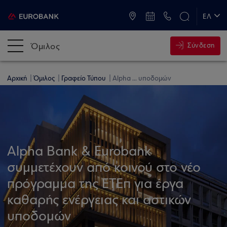
ATM & Καταστήματα
ΕΛ
EN
Όμιλος
Σύνδεση
Αρχική
Όμιλος
Γραφείο Τύπου
Alpha ... υποδομών
Alpha Bank & Eurobank
συμμετέχουν από κοινού στο νέο
πρόγραμμα της ΕΤΕπ για έργα
καθαρής ενέργειας και αστικών
υποδομών