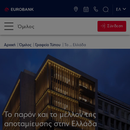
ATM & Καταστήματα
ΕΛ
EN
Όμιλος
Σύνδεση
Αρχική
Όμιλος
Γραφείο Τύπου
Το ... Ελλάδα
Το παρόν και το μέλλον της
αποταμίευσης στην Ελλάδα