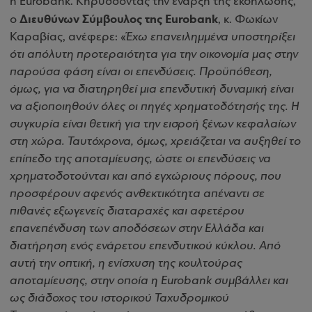
η Eurobank. Κηρύσσοντας την έναρξη της εκδήλωσης,
Διευθύνων Σύμβουλος της Eurobank
ο
, κ. Φωκίων
Καραβίας, ανέφερε: «
Έχω επανειλημμένα υποστηρίξει
ότι απόλυτη προτεραιότητα για την οικονομία μας στην
παρούσα φάση είναι οι επενδύσεις. Προϋπόθεση,
όμως, για να διατηρηθεί μια επενδυτική δυναμική είναι
να αξιοποιηθούν όλες οι πηγές χρηματοδότησής της. Η
συγκυρία είναι θετική για την εισροή ξένων κεφαλαίων
στη χώρα. Ταυτόχρονα, όμως, χρειάζεται να αυξηθεί το
επίπεδο της αποταμίευσης, ώστε οι επενδύσεις να
χρηματοδοτούνται και από εγχώριους πόρους, που
προσφέρουν αφενός ανθεκτικότητα απέναντι σε
πιθανές εξωγενείς διαταραχές και αφετέρου
επανεπένδυση των αποδόσεων στην Ελλάδα και
διατήρηση ενός ενάρετου επενδυτικού κύκλου. Από
αυτή την οπτική, η ενίσχυση της κουλτούρας
αποταμίευσης, στην οποία η Eurobank συμβάλλει και
ως διάδοχος του ιστορικού Ταχυδρομικού