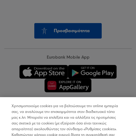
Προσβασιμότητα
Eurobank Mobile App
Χρησιμοποιούμε cookies για να βελτιώσουμε την online εμπειρία
Copyright © 2026
σας, να αναλύουμε την επισκεψιμότητα στον διαδικτυακό τόπο
μας κ.λπ. Μπορείτε να επιλέξετε και να αλλάξετε τις προτιμήσεις
σας σχετικά με τα cookies (με εξαίρεση όσα είναι τεχνικώς
Όροι Χρήσης
απαραίτητα) ακολουθώντας τον σύνδεσμο «Ρυθμίσεις cookies».
Καθιστώντας κάποιο cookie ενεργό δίνετε τη συγκατάθεσή σας