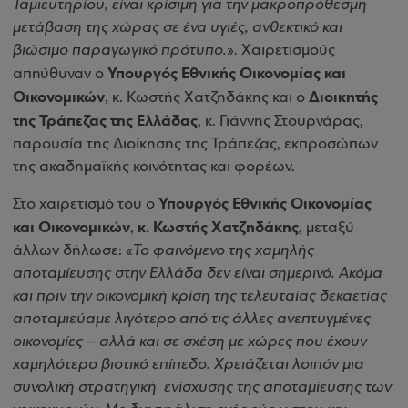
Ταμιευτηρίου, είναι κρίσιμη για την μακροπρόθεσμη
μετάβαση της χώρας σε ένα υγιές, ανθεκτικό και
βιώσιμο παραγωγικό πρότυπο.
». Χαιρετισμούς
Υπουργός Εθνικής Οικονομίας και
απηύθυναν ο
Οικονομικών
Διοικητής
, κ. Κωστής Χατζηδάκης και ο
της Τράπεζας της Ελλάδας
, κ. Γιάννης Στουρνάρας,
παρουσία της Διοίκησης της Τράπεζας, εκπροσώπων
της ακαδημαϊκής κοινότητας και φορέων.
Υπουργός Εθνικής Οικονομίας
Στο χαιρετισμό του ο
και Οικονομικών
κ. Κωστής Χατζηδάκης
,
, μεταξύ
άλλων δήλωσε: «
Το φαινόμενο της χαμηλής
αποταμίευσης στην Ελλάδα δεν είναι σημερινό. Ακόμα
και πριν την οικονομική κρίση της τελευταίας δεκαετίας
αποταμιεύαμε λιγότερο από τις άλλες ανεπτυγμένες
οικονομίες – αλλά και σε σχέση με χώρες που έχουν
χαμηλότερο βιοτικό επίπεδο. Χρειάζεται λοιπόν μια
συνολική στρατηγική ενίσχυσης της αποταμίευσης των