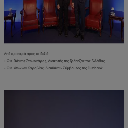
Από αριστερά προς τα δεξιά:
• Ο κ. Γιάννης Στουρνάρας, Διοικητής της Τράπεζας της Ελλάδας
• Ο κ. Φωκίων Καραβίας, Διευθύνων Σύμβουλος της Eurobank