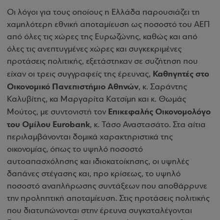
Οι λόγοι για τους οποίους η Ελλάδα παρουσιάζει τη
χαμηλότερη εθνική αποταμίευση ως ποσοστό του ΑΕΠ
από όλες τις χώρες της Ευρωζώνης, καθώς και από
όλες τις ανεπτυγμένες χώρες και συγκεκριμένες
προτάσεις πολιτικής, εξετάστηκαν σε συζήτηση που
Καθηγητές στο
είχαν οι τρεις συγγραφείς της έρευνας,
Οικονομικό Πανεπιστήμιο Αθηνών
, κ. Σαράντης
Καλυβίτης, κα Μαργαρίτα Κατσίμη και κ. Θωμάς
Επικεφαλής Οικονομολόγο
Μούτος, με συντονιστή τον
του Ομίλου Eurobank
, κ. Τάσο Αναστασάτο. Στα αίτια
περιλαμβάνονται δομικά χαρακτηριστικά της
οικονομίας, όπως το υψηλό ποσοστό
αυτοαπασχόλησης και ιδιοκατοίκησης, οι υψηλές
δαπάνες στέγασης και, προ κρίσεως, το υψηλό
ποσοστό αναπλήρωσης συντάξεων που αποθάρρυνε
την προληπτική αποταμίευση. Στις προτάσεις πολιτικής
που διατυπώνονται στην έρευνα συγκαταλέγονται