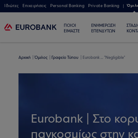
Όμιλ
Ιδιώτες
Επιχειρήσεις
Personal Banking
Private Banking
ΠΟΙΟΙ
ΕΝΗΜΕΡΩΣΗ
ΣΤΑΔ
ΕΙΜΑΣΤΕ
ΕΠΕΝΔΥΤΩΝ
ΚΟΝΤ
Αρχική
Όμιλος
Γραφείο Τύπου
Eurobank ... "Νegligible"
Eurobank | Στο κο
παγκοσμίως στην κ