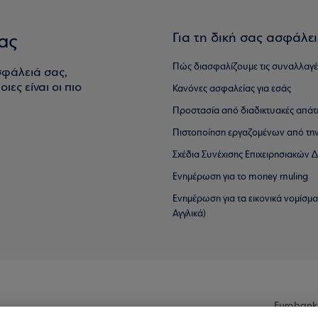
Για τη δική σας ασφάλε
ας
Πώς διασφαλίζουμε τις συναλλαγέ
σφάλειά σας,
ιες είναι οι πιο
Κανόνες ασφαλείας για εσάς
Προστασία από διαδικτυακές απάτ
Πιστοποίηση εργαζομένων από την
Σχέδια Συνέχισης Επιχειρησιακών
Ενημέρωση για το money muling
Ενημέρωση για τα εικονικά νομίσμ
Αγγλικά)
Eurobank