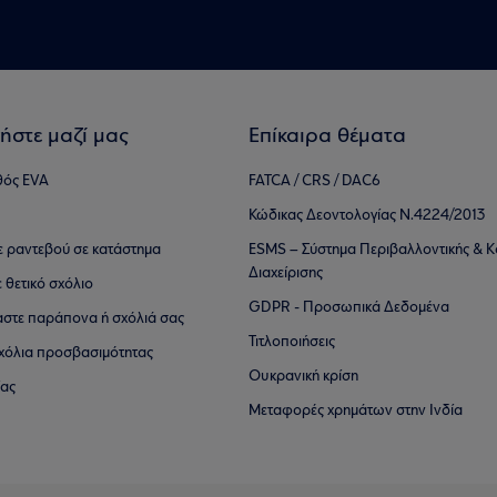
ήστε μαζί μας
Επίκαιρα θέματα
θός EVA
FATCA / CRS / DAC6
Κώδικας Δεοντολογίας Ν.4224/2013
τε ραντεβού σε κατάστημα
ESMS – Σύστημα Περιβαλλοντικής & Κ
Διαχείρισης
ε θετικό σχόλιο
GDPR - Προσωπικά Δεδομένα
αστε παράπονα ή σχόλιά σας
Τιτλοποιήσεις
 σχόλια προσβασιμότητας
Ουκρανική κρίση
ίας
Μεταφορές χρημάτων στην Ινδία