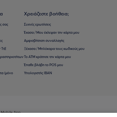
ια
Χρειάζεστε βοήθεια;
ς σας
Συχνές ερωτήσεις
Έχασα / Μου έκλεψαν την κάρτα μου
ες
Αμφισβήτηση συναλλαγής
 ΤτΕ
Ξέχασα / Μπλόκαρα τους κωδικούς μου
 ∆ραστηριοτήτων
Το ΑΤΜ κράτησε την κάρτα μου
Έπαθε βλάβη το POS μου
ατα (μόνο
Υπολογιστής IBAN
 Mobile App