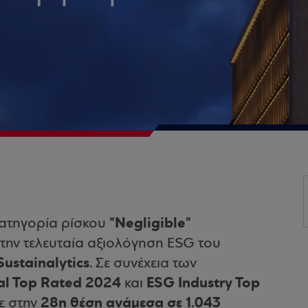
"Νegligible"
κατηγορία ρίσκου
την τελευταία αξιολόγηση ESG του
ustainalytics
. Σε συνέχεια των
l Top Rated 2024
ESG Industry Top
και
28η θέση ανάμεσα σε 1.043
ε στην