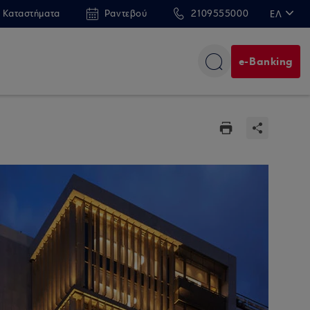
 Καταστήματα
Ραντεβού
2109555000
ΕΛ
EN
e-Banking