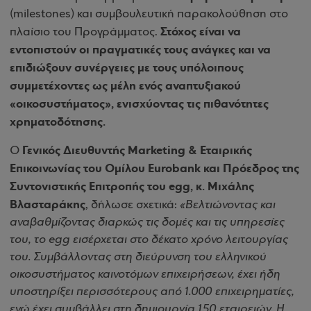
(milestones) και συμβουλευτική παρακολούθηση στο
Στόχος είναι να
πλαίσιο του Προγράμματος.
εντοπιστούν οι πραγματικές τους ανάγκες και να
επιδιώξουν συνέργειες με τους υπόλοιπους
συμμετέχοντες ως μέλη ενός αναπτυξιακού
«οικοσυστήματος», ενισχύοντας τις πιθανότητες
χρηματοδότησης.
Γενικός Διευθυντής Marketing & Εταιρικής
Ο
Επικοινωνίας του Ομίλου Eurobank και Πρόεδρος της
Συντονιστικής Επιτροπής του egg, κ. Μιχάλης
Βλασταράκης
, δήλωσε σχετικά:
«Βελτιώνοντας και
αναβαθμίζοντας διαρκώς τις δομές και τις υπηρεσίες
του, το egg εισέρχεται στο δέκατο χρόνο λειτουργίας
του. Συμβάλλοντας στη διεύρυνση του ελληνικού
οικοσυστήματος καινοτόμων επιχειρήσεων, έχει ήδη
υποστηρίξει περισσότερους από 1.000 επιχειρηματίες,
ενώ έχει συμβάλλει στη δημιουργία 150 εταιρειών. Η