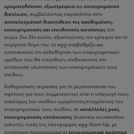
χρηματοδότηση, εξωστρέφεια
επιχειρηματική
και
δικτύωση,
συμβάλλοντας παράλληλα στην
αποτελεσματική διασύνδεση της ακαδημαϊκής,
επιχειρηματικής και επενδυτικής κοινότητας
στη
χώρα. Στο 10ο κύκλο, αξιοποιώντας την εμπειρία και τη
σύγχρονη δομή του, το egg αναβαθμίζει και
εντατικοποιεί την καθοδήγηση των επιχειρηματικών
ομάδων που θα ενταχθούν, επιδιώκοντας την
επιτάχυνση υλοποίησης των επιχειρηματικών τους
σχεδίων.
Καθοριστικής σημασίας για τη μεγιστοποίηση του
οφέλους για τους συμμετέχοντες είναι η υπαγωγή τους,
αναλόγως του σταδίου ωριμότητας/ετοιμότητας του
κατάλληλες ροές
επιχειρηματικού τους σχεδίου, σε
επιχειρηματικής επιτάχυνσης
(business acceleration
cohorts), εντός της πλατφόρμας egg Start-Up, με
επιχειρηματικά ορόσημα
αντίστοιχα προσαρμοσμένα