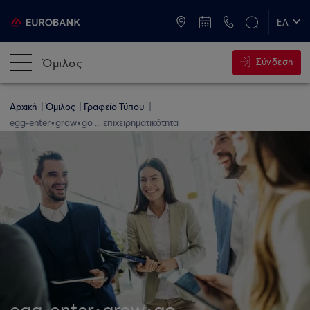
ATM & Καταστήματα
ΕΛ
EN
Όμιλος
Σύνδεση
Αρχική
Όμιλος
Γραφείο Τύπου
egg-enter•grοw•go ... επιχειρηματικότητα