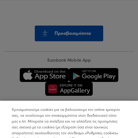
Προσβασιμότητα
Eurobank Mobile App
Χρησιμοποιούμε cookies για να βελτιώσουμε την online εμπειρία
Copyright © 2026
σας, να αναλύουμε την επισκεψιμότητα στον διαδικτυακό τόπο
μας κ.λπ. Μπορείτε να επιλέξετε και να αλλάξετε τις προτιμήσεις
σας σχετικά με τα cookies (με εξαίρεση όσα είναι τεχνικώς
Όροι Χρήσης
απαραίτητα) ακολουθώντας τον σύνδεσμο «Ρυθμίσεις cookies».