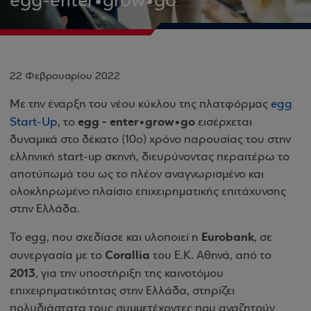
egg-enter•grοw•go
22 Φεβρουαρίου 2022
Με την έναρξη του νέου κύκλου της πλατφόρμας
egg
egg - enter•grοw•go
Start-Up
, το
εισέρχεται
δυναμικά στο δέκατο (10ο) χρόνο παρουσίας του στην
ελληνική start-up σκηνή, διευρύνοντας περαιτέρω το
αποτύπωμά του ως το πλέον αναγνωρισμένο και
ολοκληρωμένο πλαίσιο επιχειρηματικής επιτάχυνσης
στην Ελλάδα.
Eurobank
Το egg, που σχεδίασε και υλοποιεί η
, σε
Corallia
συνεργασία με το
του Ε.Κ. Αθηνά, από το
2013
, για την υποστήριξη της καινοτόμου
επιχειρηματικότητας στην Ελλάδα, στηρίζει
πολυδιάστατα τους συμμετέχοντες που αναζητούν