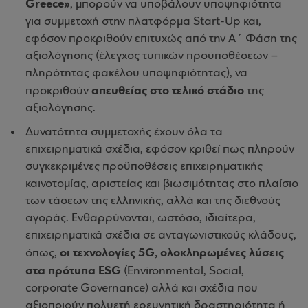
Greece»
, μπορούν να υποβάλουν υποψηφιότητα
για συμμετοχή στην πλατφόρμα Start-Up και,
εφόσον προκριθούν επιτυχώς από την Α΄ Φάση της
αξιολόγησης (έλεγχος τυπικών προϋποθέσεων –
πληρότητας φακέλου υποψηφιότητας), να
απευθείας στο τελικό στάδιο
προκριθούν
της
αξιολόγησης.
Δυνατότητα συμμετοχής έχουν όλα τα
επιχειρηματικά σχέδια, εφόσον κριθεί πως πληρούν
συγκεκριμένες προϋποθέσεις επιχειρηματικής
καινοτομίας, αριστείας και βιωσιμότητας στο πλαίσιο
των τάσεων της ελληνικής, αλλά και της διεθνούς
αγοράς. Ενθαρρύνονται, ωστόσο, ιδιαίτερα,
επιχειρηματικά σχέδια σε ανταγωνιστικούς κλάδους,
οι τεχνολογίες 5G, ολοκληρωμένες λύσεις
όπως,
στα πρότυπα ESG
(Environmental, Social,
corporate Governance) αλλά και σχέδια που
αξιοποιούν πολυετή ερευνητική δραστηριότητα ή