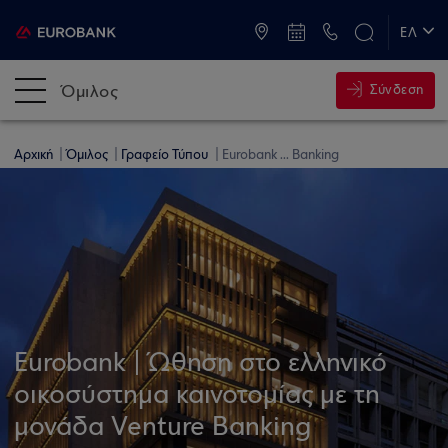
ATM & Καταστήματα
ΕΛ
EN
Όμιλος
Σύνδεση
Αρχική
Όμιλος
Γραφείο Τύπου
Εurobank ... Banking
Εurobank | Ώθηση στο ελληνικό
οικοσύστημα καινοτομίας με τη
μονάδα Venture Banking