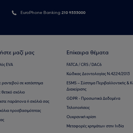
210 9555000
EuroPhone Banking
ήστε μαζί μας
Επίκαιρα θέματα
θός EVA
FATCA / CRS / DAC6
Κώδικας Δεοντολογίας Ν.4224/2013
τε ραντεβού σε κατάστημα
ESMS – Σύστημα Περιβαλλοντικής & Κ
Διαχείρισης
ε θετικό σχόλιο
GDPR - Προσωπικά Δεδομένα
αστε παράπονα ή σχόλιά σας
Τιτλοποιήσεις
 σχόλια προσβασιμότητας
Ουκρανική κρίση
ίας
Μεταφορές χρημάτων στην Ινδία