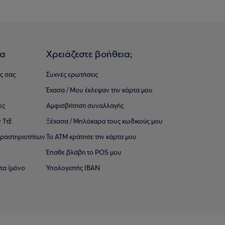
ια
Χρειάζεστε βοήθεια;
ς σας
Συχνές ερωτήσεις
Έχασα / Μου έκλεψαν την κάρτα μου
ες
Αμφισβήτηση συναλλαγής
 ΤτΕ
Ξέχασα / Μπλόκαρα τους κωδικούς μου
 ∆ραστηριοτήτων
Το ΑΤΜ κράτησε την κάρτα μου
Έπαθε βλάβη το POS μου
ατα (μόνο
Υπολογιστής IBAN