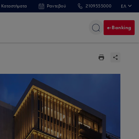
 Καταστήματα
Ραντεβού
2109555000
ΕΛ
EN
e-Banking