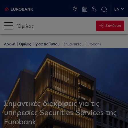
ATM & Καταστήματα
ΕΛ
EN
Όμιλος
Σύνδεση
Αρχική
Όμιλος
Γραφείο Τύπου
Σημαντικές ... Eurobank
Σημαντικές διακρίσεις για τις
υπηρεσίες Securities Services της
Eurobank