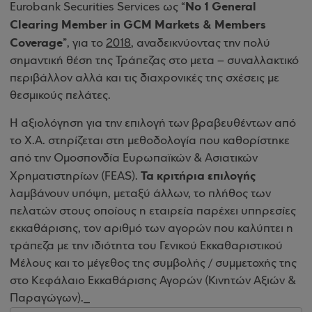
Νο 1 General
Eurobank Securities Services ως “
Clearing Member in GCM Markets & Members
Coverage
”, για το
2018
, αναδεικνύοντας την πολύ
σημαντική θέση της Τράπεζας στο μετα – συναλλακτικό
περιβάλλον αλλά και τις διαχρονικές της σχέσεις με
θεσμικούς πελάτες.
Η αξιολόγηση για την επιλογή των βραβευθέντων από
το Χ.Α. στηρίζεται στη μεθοδολογία που καθορίστηκε
από την Ομοσπονδία Ευρωπαϊκών & Ασιατικών
Τα κριτήρια επιλογής
Χρηματιστηρίων (FEAS).
λαμβάνουν υπόψη, μεταξύ άλλων, το πλήθος των
πελατών στους οποίους η εταιρεία παρέχει υπηρεσίες
εκκαθάρισης, τον αριθμό των αγορών που καλύπτει η
τράπεζα με την ιδιότητα του Γενικού Εκκαθαριστικού
Μέλους και το μέγεθος της συμβολής / συμμετοχής της
στο Κεφάλαιο Εκκαθάρισης Αγορών (Κινητών Αξιών &
Παραγώγων)._