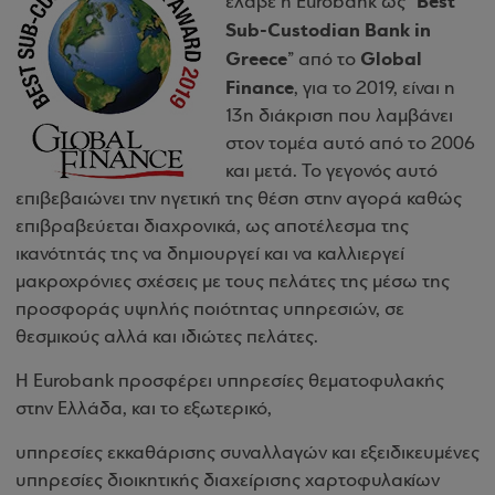
Best
έλαβε η Eurobank ως “
Sub-Custodian Bank in
Greece
Global
” από το
Finance
, για το 2019, είναι η
13η διάκριση που λαμβάνει
στον τομέα αυτό από το 2006
και μετά. Το γεγονός αυτό
επιβεβαιώνει την ηγετική της θέση στην αγορά καθώς
επιβραβεύεται διαχρονικά, ως αποτέλεσμα της
ικανότητάς της να δημιουργεί και να καλλιεργεί
μακροχρόνιες σχέσεις με τους πελάτες της μέσω της
προσφοράς υψηλής ποιότητας υπηρεσιών, σε
θεσμικούς αλλά και ιδιώτες πελάτες.
Η Eurobank προσφέρει υπηρεσίες θεματοφυλακής
στην Ελλάδα, και το εξωτερικό,
υπηρεσίες εκκαθάρισης συναλλαγών και εξειδικευμένες
υπηρεσίες διοικητικής διαχείρισης χαρτοφυλακίων