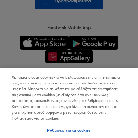
Προσβασιμότητα
Eurobank Mobile App
Χρησιμοποιούμε cookies για να βελτιώσουμε την online εμπειρία
Copyright © 2026
σας, να αναλύουμε την επισκεψιμότητα στον διαδικτυακό τόπο
μας κ.λπ. Μπορείτε να επιλέξετε και να αλλάξετε τις προτιμήσεις
σας σχετικά με τα cookies (με εξαίρεση όσα είναι τεχνικώς
Όροι Χρήσης
απαραίτητα) ακολουθώντας τον σύνδεσμο «Ρυθμίσεις cookies».
Καθιστώντας κάποιο cookie ενεργό δίνετε τη συγκατάθεσή σας
Προσωπικά Δεδομένα στον Διαδικτυακό Τόπο
για τη χρήση αυτού σύμφωνα με τα προβλεπόμενα στην
Πολιτική μας για τα Cookies.
Πολιτική Cookies
Ρυθμίσεις για τα cookies
Δήλωση Προσβασιμότητας