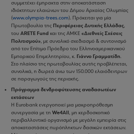
συμμετέχει έμπρακτα στην αποκατάσταση
ιδιόκτητων ελαιώνων του Δήμου Αρχαίας Ολυμπίας
(
www.olympia-trees.com
). Πρόκειται για μία
Περιφέρειας Δυτικής Ελλάδας
Πρωτοβουλία της
,
ARETE Fund
«Διεθνείς Σχέσεις
του
και της ΑΜΚΕ
Πολιτισμού»
, με συνολικό σχεδιασμό & συντονισμό
από τον Επίτιμο Πρόεδρο του Ελληνοαμερικανικού
Γιάννο Γραμματίδη
Εμπορικού Επιμελητηρίου, κ.
.
Στο πλαίσιο της πρωτοβουλίας αυτής προβλέπεται,
συνολικά, η δωρεά άνω των 150.000 ελαιόδεντρων
σε παραγωγούς της περιοχής.
Πρόγραμμα δενδροφύτευσης αναδασωτέων
εκτάσεων
Η Eurobank ενεργοποιεί μια μακροπρόθεσμη
We4All
συνεργασία με τη
, μη κερδοσκοπικό
περιβαλλοντικό οργανισμό με μεγάλη εμπειρία στις
αποκαταστάσεις πυρόπληκτων δασικών εκτάσεων.