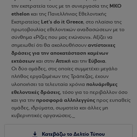
ΜΚΟ
την εκστρατεία τους με τη συνεργασία της
ethelon
και της Πανελλήνιας Εθελοντικής
Let's do it Greece
Εκστρατείας
, στο πλαίσιο της
πρωτοβουλίας εθελοντικών αναδασώσεων με το
σύνθημα «Ρίζες που μας ενώνουν». Αξίζει να
αντίστοιχες
σημειωθεί ότι θα ακολουθήσουν
δράσεις για την αποκατάσταση καμένων
εκτάσεων
Αττική
Εύβοια
και στην
και την
.
Οι δύο ομάδες, στις οποίες συμμετέχει μεγάλο
πλήθος εργαζομένων της Τράπεζας, έχουν
πολυάριθμες
υλοποιήσει τα τελευταία χρόνια
εθελοντικές δράσεις
, τόσο για το περιβάλλον όσο
προσφορά αλληλεγγύης
και για την
προς ευπαθείς
ομάδες, ιδρύματα, σωματεία και άλλες μη
κυβερνητικές οργανώσεις._
Κατεβάζω το Δελτίο Τύπου