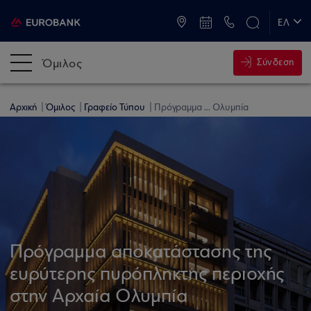
ATM & Καταστήματα
ΕΛ
EN
Όμιλος
Σύνδεση
Αρχική
Όμιλος
Γραφείο Τύπου
Πρόγραμμα ... Ολυμπία
Πρόγραμμα αποκατάστασης της
ευρύτερης πυρόπληκτης περιοχής
στην Αρχαία Ολυμπία