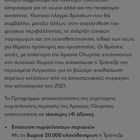
ισχυρό συμβολισμό και ιδιαίτερη πολιτιστική
κληρονομιά για τη χώρα αλλά και την παγκόσμια
κοινότητα. Υλοποιεί πλέγμα δράσεων που θα
συμβάλλει, μεταξύ άλλων, στην ανασύνθεση του
φυσικού περιβάλλοντος, τη στήριξη τοπικών
παραγωγών και την ευαισθητοποίηση, ειδικά των νέων,
για θέματα πρόληψης και προστασίας. Οι δράσεις
αυτές, με επίκεντρο την Αρχαία Ολυμπία, εντάσσονται
στη συνολική δωρεά που ανακοίνωσε η Τράπεζα τον
περασμένο Αύγουστο, για τη βιώσιμη αναδάσωση
καμένων εκτάσεων από τις καταστροφικές πυρκαγιές
του καλοκαιριού του 2021.
Το Πρόγραμμα αποκατάστασης της ευρύτερης
πυρόπληκτης περιοχής της Αρχαίας Ολυμπίας
τέσσερις (4) άξονες
αναπτύσσεται σε
:
Ενίσχυση πυρόπληκτων περιοχών
δωρεά 20.000 ελαιόδεντρων
Με τη
η Τράπεζα