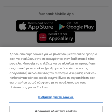
Eurobank Mobile App
Χρησιμοποιούμε cookies για να βελτιώσουμε την online εμπειρία
Copyright © 2026
σας, να αναλύουμε την επισκεψιμότητα στον διαδικτυακό τόπο
μας κ.λπ. Μπορείτε να επιλέξετε και να αλλάξετε τις προτιμήσεις
σας σχετικά με τα cookies (με εξαίρεση όσα είναι τεχνικώς
Όροι Χρήσης
απαραίτητα) ακολουθώντας τον σύνδεσμο «Ρυθμίσεις cookies».
Καθιστώντας κάποιο cookie ενεργό δίνετε τη συγκατάθεσή σας
Προσωπικά Δεδομένα στον Διαδικτυακό Τόπο
για τη χρήση αυτού σύμφωνα με τα προβλεπόμενα στην
Πολιτική μας για τα Cookies.
Πολιτική Cookies
Ρυθμίσεις για τα cookies
Δήλωση Προσβασιμότητας
Sitemap
Απόρριψη όλων των cookies