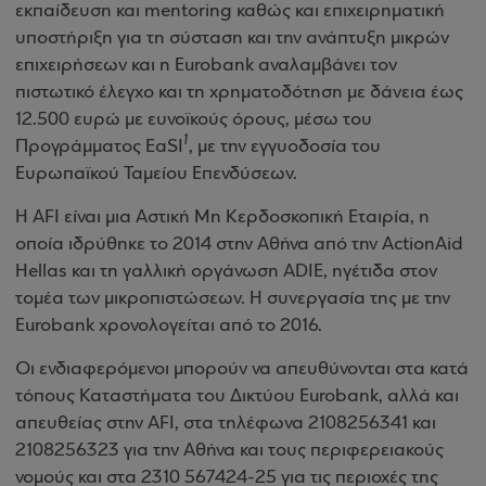
εκπαίδευση και mentoring καθώς και επιχειρηματική
υποστήριξη για τη σύσταση και την ανάπτυξη μικρών
επιχειρήσεων και η Eurobank αναλαμβάνει τον
πιστωτικό έλεγχο και τη χρηματοδότηση με δάνεια έως
12.500 ευρώ με ευνοϊκούς όρους, μέσω του
1
Προγράμματος EaSΙ
, με την εγγυοδοσία του
Ευρωπαϊκού Ταμείου Επενδύσεων.
Η AFI είναι μια Αστική Μη Κερδοσκοπική Εταιρία, η
οποία ιδρύθηκε το 2014 στην Αθήνα από την ActionAid
Hellas και τη γαλλική οργάνωση ADIE, ηγέτιδα στον
τομέα των μικροπιστώσεων. Η συνεργασία της με την
Eurobank χρονολογείται από το 2016.
Οι ενδιαφερόμενοι μπορούν να απευθύνονται στα κατά
τόπους Καταστήματα του Δικτύου Eurobank, αλλά και
απευθείας στην AFI, στα τηλέφωνα 2108256341 και
2108256323 για την Αθήνα και τους περιφερειακούς
νομούς και στα 2310 567424-25 για τις περιοχές της