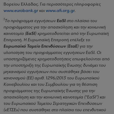
Βορείου Ελλάδας. Για περισσότερες πληροφορίες
www.eurobank.gr
και
www.afi.org.gr
.
1
Tο πρόγραμμα εγγυήσεων
EaSI
στο πλαίσιο του
προγράμματος για την απασχόληση και την κοινωνική
καινοτομία (
EaSI
) χρηματοδοτείται από την Ευρωπαϊκή
Επιτροπή. Η Ευρωπαϊκή Επιτροπή επέλεξε το
Ευρωπαϊκό Ταμείο Επενδύσεων
(
ΕταΕ
) για την
υλοποίηση του προγράμματος εγγυήσεων EaSI. Οι
υποστηριζόμενες χρηματοδοτήσεις επωφελούνται από
την υποστήριξη της Ευρωπαϊκής Ένωσης δυνάμει του
μηχανισμού εγγυήσεων που συστάθηκε βάσει του
κανονισμού (ΕΕ) αριθ. 1296/2013 του Ευρωπαϊκού
Κοινοβουλίου και του Συμβουλίου για τη θέσπιση
προγράμματος της Ευρωπαϊκής Ένωσης για την
απασχόληση και την κοινωνική καινοτομία (“EaSI”) και
του Ευρωπαϊκού Ταμείου Στρατηγικών Επενδύσεων
(«ΕΤΣΕ») που συστάθηκε στο πλαίσιο του επενδυτικού