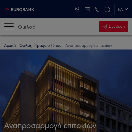
ATM & Καταστήματα
ΕΛ
EN
Όμιλος
Σύνδεση
Αρχική
Όμιλος
Γραφείο Τύπου
Αναπροσαρμογή επιτοκίων
Αναπροσαρμογή επιτοκίων