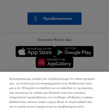
Προσβασιμότητα
Eurobank Mobile App
Χρησιμοποιούμε cookies για να βελτιώσουμε την online εμπειρία
Copyright © 2026
σας, να αναλύουμε την επισκεψιμότητα στον διαδικτυακό τόπο
μας κ.λπ. Μπορείτε να επιλέξετε και να αλλάξετε τις προτιμήσεις
σας σχετικά με τα cookies (με εξαίρεση όσα είναι τεχνικώς
Όροι Χρήσης
απαραίτητα) ακολουθώντας τον σύνδεσμο «Ρυθμίσεις cookies».
Καθιστώντας κάποιο cookie ενεργό δίνετε τη συγκατάθεσή σας
Προσωπικά Δεδομένα στον Διαδικτυακό Τόπο
για τη χρήση αυτού σύμφωνα με τα προβλεπόμενα στην