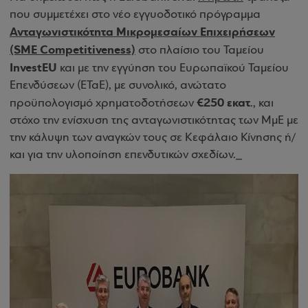
που συμμετέχει στο νέο εγγυοδοτικό πρόγραμμα
Ανταγωνιστικότητα Μικρομεσαίων Επιχειρήσεων
(SME Competitiveness)
στο πλαίσιο του Ταμείου
InvestEU
και με την εγγύηση του Ευρωπαϊκού Ταμείου
Επενδύσεων (ΕΤαΕ), με συνολικό, ανώτατο
€250 εκατ
προϋπολογισμό χρηματοδοτήσεων
., και
στόχο την ενίσχυση της ανταγωνιστικότητας των ΜμΕ με
την κάλυψη των αναγκών τους σε Κεφάλαιο Κίνησης ή/
και για την υλοποίηση επενδυτικών σχεδίων._