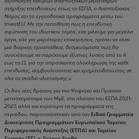
αξιοποίηση ισχυρών αναπτυξιακών μηχανισμών
στήριξης επενδύσεων, όπως το ΕΣΠΑ, ο Αναπτυξιακός
Νόμος και τα εγγυοδοτικά προγράμματα μέσω του
InvestEU. Με την πεποίθηση πως η επενδυτική
αφύπνιση του ιδιωτικού τομέα, είτε μιλούμε για μεγάλα
έργα, είτε για μικρότερες επιχειρήσεις, πρέπει να είναι
μια διαρκής προσπάθεια, δεσμευόμαστε πως θα
συνεχίσουμε να παρέχουμε έξυπνες λύσεις από το Α
έως το Ω, για την απρόσκοπτη ολοκλήρωση της κάθε
επένδυσης, συμβουλεύοντας και χρηματοδοτώντας σε
όλα τα στάδια υλοποίησης
.».
Οι δύο νέες δράσεις για τον Ψηφιακό και Πράσινο
μετασχηματισμό των ΜμΕ, στο πλαίσιο του ΕΣΠΑ 2021-
2027, αλλά και ευρύτερα τα προγράμματα της
Ειδικό Γραμματέα
περιόδου, παρουσιάστηκαν από τον
Διαχείρισης Προγραμμάτων Ευρωπαϊκού Ταμείου
Περιφερειακής Ανάπτυξης (ΕΤΠΑ) και Ταμείου
Συνοχής (ΤΣ), κ. Γιώργο Ζερβό
.