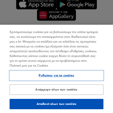
Χρησιμοποιούμε cookies για να βελτιώσουμε την online εμπειρία
Copyright © 2026
σας, να αναλύουμε την επισκεψιμότητα στον διαδικτυακό τόπο
μας κ.λπ. Μπορείτε να επιλέξετε και να αλλάξετε τις προτιμήσεις
σας σχετικά με τα cookies (με εξαίρεση όσα είναι τεχνικώς
Όροι Χρήσης
απαραίτητα) ακολουθώντας τον σύνδεσμο «Ρυθμίσεις cookies».
Καθιστώντας κάποιο cookie ενεργό δίνετε τη συγκατάθεσή σας
Προσωπικά Δεδομένα στον Διαδικτυακό Τόπο
για τη χρήση αυτού σύμφωνα με τα προβλεπόμενα στην
Πολιτική μας για τα Cookies.
Πολιτική Cookies
Ρυθμίσεις για τα cookies
Δήλωση Προσβασιμότητας
Sitemap
Απόρριψη όλων των cookies
Αποδοχή όλων των cookies