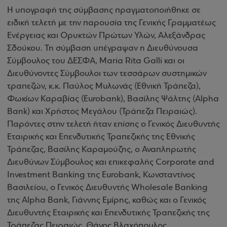
Η υπογραφή της σύμβασης πραγματοποιήθηκε σε
ειδική τελετή με την παρουσία της Γενικής Γραμματέως
Ενέργειας και Ορυκτών Πρώτων Υλών, Αλεξάνδρας
Σδούκου. Τη σύμβαση υπέγραψαν η Διευθύνουσα
Σύμβουλος του ΔΕΣΦΑ, Maria Rita Galli και οι
Διευθύνοντες Σύμβουλοι των τεσσάρων συστημικών
τραπεζών, κ.κ. Παύλος Μυλωνάς (Εθνική Τράπεζα),
Φωκίων Καραβίας (Eurobank), Βασίλης Ψάλτης (Alpha
Bank) και Χρήστος Μεγάλου (Τράπεζα Πειραιώς).
Παρόντες στην τελετή ήταν επίσης ο Γενικός Διευθυντής
Εταιρικής και Επενδυτικής Τραπεζικής της Εθνικής
Τράπεζας, Βασίλης Καραμούζης, ο Αναπληρωτής
Διευθύνων Σύμβουλος και επικεφαλής Corporate and
Investment Banking της Eurobank, Κωνσταντίνος
Βασιλείου, ο Γενικός Διευθυντής Wholesale Banking
της Alpha Bank, Γιάννης Εμίρης, καθώς και ο Γενικός
Διευθυντής Εταιρικής και Επενδυτικής Τραπεζικής της
Τράπεζας Πειραιώς, Θάνος Βλαχόπουλος.