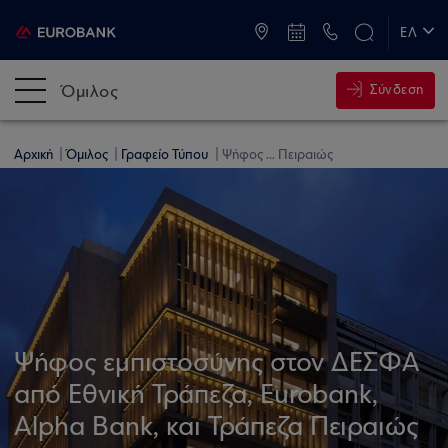
ATM & Καταστήματα
ΕΛ
EN
Όμιλος
Σύνδεση
Αρχική
Όμιλος
Γραφείο Τύπου
Ψήφος ... Πειραιώς
Ψήφος εμπιστοσύνης στον ΔΕΣΦΑ
από Εθνική Τράπεζα, Eurobank,
Alpha Bank, και Τράπεζα Πειραιώς