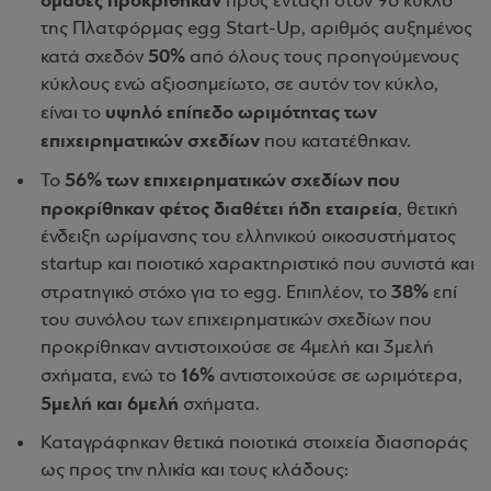
ομάδες προκρίθηκαν
προς ένταξη στον 9ο κύκλο
της Πλατφόρμας egg Start-Up, αριθμός αυξημένος
50%
κατά σχεδόν
από όλους τους προηγούμενους
κύκλους ενώ αξιοσημείωτο, σε αυτόν τον κύκλο,
υψηλό επίπεδο ωριμότητας των
είναι το
επιχειρηματικών σχεδίων
που κατατέθηκαν.
56% των επιχειρηματικών σχεδίων που
Το
προκρίθηκαν φέτος διαθέτει ήδη εταιρεία
, θετική
ένδειξη ωρίμανσης του ελληνικού οικοσυστήματος
startup και ποιοτικό χαρακτηριστικό που συνιστά και
38%
στρατηγικό στόχο για το egg. Επιπλέον, το
επί
του συνόλου των επιχειρηματικών σχεδίων που
προκρίθηκαν αντιστοιχούσε σε 4μελή και 3μελή
16%
σχήματα, ενώ το
αντιστοιχούσε σε ωριμότερα,
5μελή και 6μελή
σχήματα.
Καταγράφηκαν θετικά ποιοτικά στοιχεία διασποράς
ως προς την ηλικία και τους κλάδους: