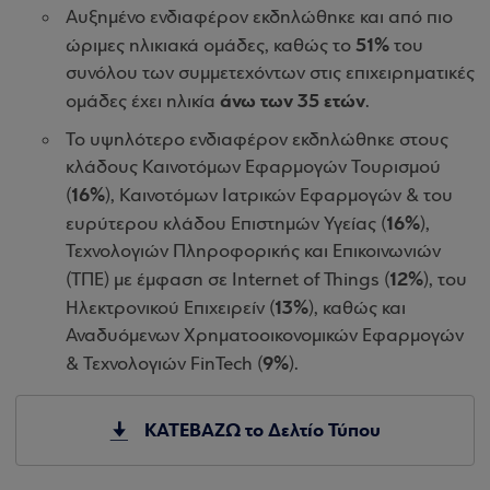
Αυξημένο ενδιαφέρον εκδηλώθηκε και από πιο
51%
ώριμες ηλικιακά ομάδες, καθώς το
του
συνόλου των συμμετεχόντων στις επιχειρηματικές
άνω των 35 ετών
ομάδες έχει ηλικία
.
Το υψηλότερο ενδιαφέρον εκδηλώθηκε στους
κλάδους Καινοτόμων Εφαρμογών Τουρισμού
16%
(
), Καινοτόμων Ιατρικών Εφαρμογών & του
16%
ευρύτερου κλάδου Επιστημών Υγείας (
),
Τεχνολογιών Πληροφορικής και Επικοινωνιών
12%
(ΤΠΕ) με έμφαση σε Internet of Things (
), του
13%
Ηλεκτρονικού Επιχειρείν (
), καθώς και
Αναδυόμενων Χρηματοοικονομικών Εφαρμογών
9%
& Τεχνολογιών FinTech (
).
ΚΑΤΕΒΑΖΩ το Δελτίο Τύπου