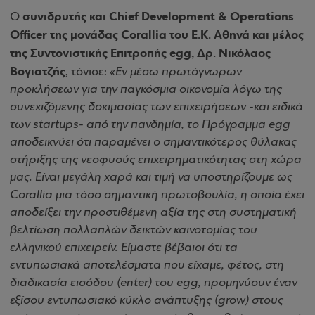
συνιδρυτής και Chief Development & Operations
Ο
Officer της μονάδας Corallia του Ε.Κ. Αθηνά και μέλος
της Συντονιστικής Επιτροπής egg, Δρ. Νικόλαος
Βογιατζής
, τόνισε: «
Εν μέσω πρωτόγνωρων
προκλήσεων για την παγκόσμια οικονομία λόγω της
συνεχιζόμενης δοκιμασίας των επιχειρήσεων -και ειδικά
των startups- από την πανδημία, το Πρόγραμμα egg
αποδεικνύει ότι παραμένει ο σημαντικότερος θύλακας
στήριξης της νεοφυούς επιχειρηματικότητας στη χώρα
μας. Είναι μεγάλη χαρά και τιμή να υποστηρίζουμε ως
Corallia μια τόσο σημαντική πρωτοβουλία, η οποία έχει
αποδείξει την προστιθέμενη αξία της στη συστηματική
βελτίωση πολλαπλών δεικτών καινοτομίας του
ελληνικού επιχειρείν. Είμαστε βέβαιοι ότι τα
εντυπωσιακά αποτελέσματα που είχαμε, φέτος, στη
διαδικασία εισόδου (enter) του egg, προμηνύουν έναν
εξίσου εντυπωσιακό κύκλο ανάπτυξης (grow) στους