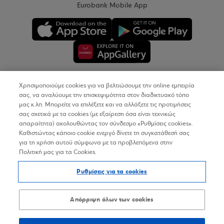
Eurobank Mobile App
Χρησιμοποιούμε cookies για να βελτιώσουμε την online εμπειρία
Copyright © 2026
σας, να αναλύουμε την επισκεψιμότητα στον διαδικτυακό τόπο
μας κ.λπ. Μπορείτε να επιλέξετε και να αλλάξετε τις προτιμήσεις
σας σχετικά με τα cookies (με εξαίρεση όσα είναι τεχνικώς
Όροι Χρήσης
απαραίτητα) ακολουθώντας τον σύνδεσμο «Ρυθμίσεις cookies».
Καθιστώντας κάποιο cookie ενεργό δίνετε τη συγκατάθεσή σας
Προσωπικά Δεδομένα στον Διαδικτυακό Τόπο
για τη χρήση αυτού σύμφωνα με τα προβλεπόμενα στην
Πολιτική μας για τα Cookies.
Πολιτική Cookies
Ρυθμίσεις για τα cookies
Δήλωση Προσβασιμότητας
Sitemap
Απόρριψη όλων των cookies