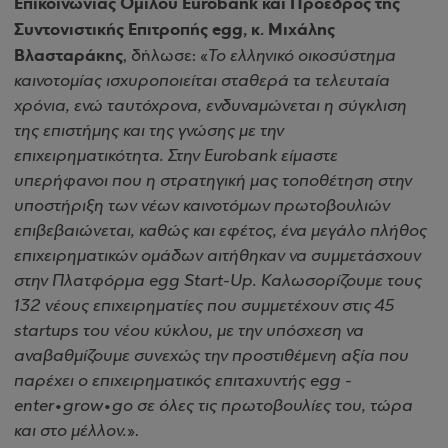
Επικοινωνίας Ομίλου Eurobank και Πρόεδρος της
Συντονιστικής Επιτροπής egg, κ. Μιχάλης
Βλασταράκης
, δήλωσε: «
Το ελληνικό οικοσύστημα
καινοτομίας ισχυροποιείται σταθερά τα τελευταία
χρόνια, ενώ ταυτόχρονα, ενδυναμώνεται η σύγκλιση
της επιστήμης και της γνώσης με την
επιχειρηματικότητα. Στην Eurobank είμαστε
υπερήφανοι που η στρατηγική μας τοποθέτηση στην
υποστήριξη των νέων καινοτόμων πρωτοβουλιών
επιβεβαιώνεται, καθώς και εφέτος, ένα μεγάλο πλήθος
επιχειρηματικών ομάδων αιτήθηκαν να συμμετάσχουν
στην Πλατφόρμα egg Start-Up. Καλωσορίζουμε τους
132 νέους επιχειρηματίες που συμμετέχουν στις 45
startups του νέου κύκλου, με την υπόσχεση να
αναβαθμίζουμε συνεχώς την προστιθέμενη αξία που
παρέχει ο επιχειρηματικός επιταχυντής egg -
enter•grοw•go σε όλες τις πρωτοβουλίες του, τώρα
και στο μέλλον.
».