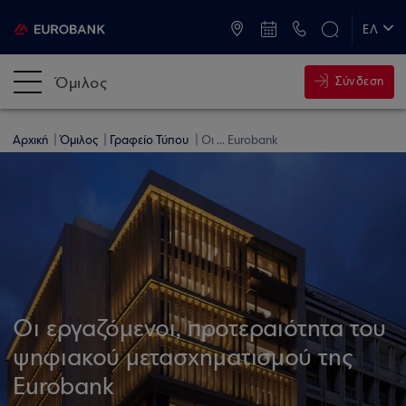
ATM & Καταστήματα
ΕΛ
EN
Όμιλος
Σύνδεση
Αρχική
Όμιλος
Γραφείο Τύπου
Οι ... Eurobank
Οι εργαζόμενοι, προτεραιότητα του
ψηφιακού μετασχηματισμού της
Eurobank