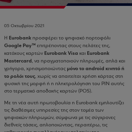
05 Οκτωβρίου 2021
Εurobank
H
προσφέρει το ψηφιακό πορτοφόλι
Google Pay™
επιτρέποντας στους πελάτες της,
Eurobank Visa
Eurobank
κατόχους καρτών
και
Mastercard
, να πραγματοποιούν πληρωμές, απλά και
μόνο το android κινητό ή
γρήγορα, χρησιμοποιώντας
το ρολόι τους
, χωρίς να απαιτείται χρήση κάρτας στη
φυσική της μορφή ή η πληκτρολόγηση του ΡΙΝ αυτής
στο τερματικό αποδοχής καρτών (POS).
Με τη νέα αυτή πρωτοβουλία η Eurobank εμπλουτίζει
τις διαθέσιμες υπηρεσίες της στον τομέα των
ψηφιακών πληρωμών, σύμφωνα με τις σύγχρονες
διεθνείς τάσεις, απλοποιώντας, περαιτέρω, τις