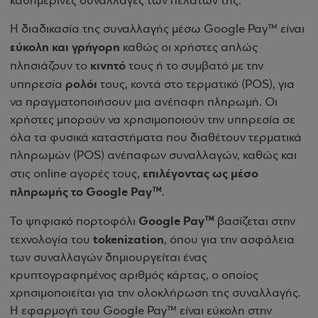
καθημερινές συναλλαγές των πελατών της.
Η διαδικασία της συναλλαγής μέσω Google Pay™ είναι
εύκολη και γρήγορη
καθώς οι χρήστες απλώς
κινητό
πλησιάζουν το
τους ή το συμβατό με την
ρολόι
υπηρεσία
τους, κοντά στο τερματικό (POS), για
να πραγματοποιήσουν μια ανέπαφη πληρωμή. Οι
χρήστες μπορούν να χρησιμοποιούν την υπηρεσία σε
όλα τα φυσικά καταστήματα που διαθέτουν τερματικά
πληρωμών (POS) ανέπαφων συναλλαγών, καθώς και
επιλέγοντας ως μέσο
στις online αγορές τους,
πληρωμής το Google Pay™
.
Google Pay™
Το ψηφιακό πορτοφόλι
βασίζεται στην
tokenization
τεχνολογία του
, όπου για την ασφάλεια
των συναλλαγών δημιουργείται ένας
κρυπτογραφημένος αριθμός κάρτας, ο οποίος
χρησιμοποιείται για την ολοκλήρωση της συναλλαγής.
Η εφαρμογή του Google Pay™ είναι εύκολη στην