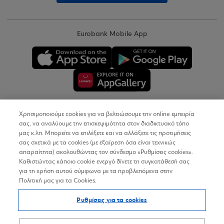
Eurobank Mobile App
Χρησιμοποιούμε cookies για να βελτιώσουμε την online εμπειρία
Copyright © 2026
σας, να αναλύουμε την επισκεψιμότητα στον διαδικτυακό τόπο
μας κ.λπ. Μπορείτε να επιλέξετε και να αλλάξετε τις προτιμήσεις
σας σχετικά με τα cookies (με εξαίρεση όσα είναι τεχνικώς
Όροι Χρήσης
απαραίτητα) ακολουθώντας τον σύνδεσμο «Ρυθμίσεις cookies».
Καθιστώντας κάποιο cookie ενεργό δίνετε τη συγκατάθεσή σας
Προσωπικά Δεδομένα στον Διαδικτυακό Τόπο
για τη χρήση αυτού σύμφωνα με τα προβλεπόμενα στην
Πολιτική μας για τα Cookies.
Πολιτική Cookies
Ρυθμίσεις για τα cookies
Δήλωση Προσβασιμότητας
Sitemap