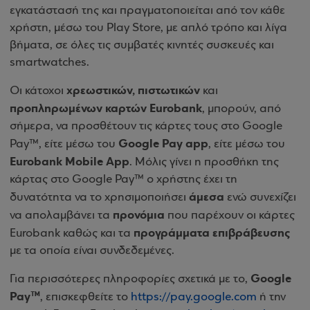
εγκατάστασή της και πραγματοποιείται από τον κάθε
χρήστη, μέσω του Play Store, με απλό τρόπο και λίγα
βήματα, σε όλες τις συμβατές κινητές συσκευές και
smartwatches.
χρεωστικών, πιστωτικών
Οι κάτοχοι
και
προπληρωμένων καρτών Eurobank
, μπορούν, από
σήμερα, να προσθέτουν τις κάρτες τους στο Google
Google Pay app
Pay™, είτε μέσω του
, είτε μέσω του
Eurobank Mobile App
. Μόλις γίνει η προσθήκη της
κάρτας στο Google Pay™ ο χρήστης έχει τη
άμεσα
δυνατότητα να το χρησιμοποιήσει
ενώ συνεχίζει
προνόμια
να απολαμβάνει τα
που παρέχουν οι κάρτες
προγράμματα επιβράβευσης
Eurobank καθώς και τα
με τα οποία είναι συνδεδεμένες.
Google
Για περισσότερες πληροφορίες σχετικά με το,
Pay™
, επισκεφθείτε το
https://pay.google.com
ή την