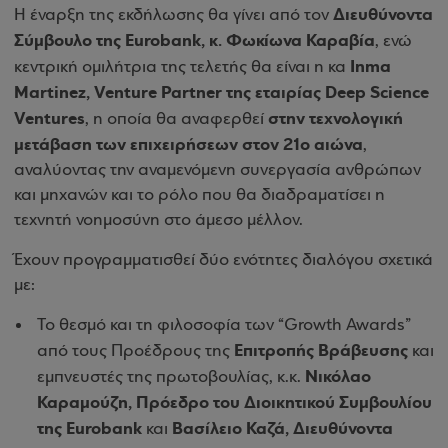
Διευθύνοντα
H έναρξη της εκδήλωσης θα γίνει από τον
Σύμβουλο της Eurobank, κ. Φωκίωνα Καραβία
, ενώ
Inma
κεντρική ομιλήτρια της τελετής θα είναι η κα
Martinez, Venture Partner της εταιρίας Deep Science
Ventures
στην τεχνολογική
, η οποία θα αναφερθεί
μετάβαση των επιχειρήσεων στον 21ο αιώνα
,
αναλύοντας την αναμενόμενη συνεργασία ανθρώπων
και μηχανών και το ρόλο που θα διαδραματίσει η
τεχνητή νοημοσύνη στο άμεσο μέλλον.
Έχουν προγραμματισθεί δύο ενότητες διαλόγου σχετικά
με:
Το θεσμό και τη φιλοσοφία των “Growth Awards”
Επιτροπής Βράβευσης
από τους Προέδρους της
και
Νικόλαο
εμπνευστές της πρωτοβουλίας, κ.κ.
Καραμούζη, Πρόεδρο του Διοικητικού Συμβουλίου
της Eurobank
Βασίλειο Καζά, Διευθύνοντα
και