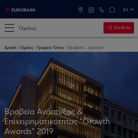
ATM & Καταστήματα
ΕΛ
EN
Όμιλος
Σύνδεση
Αρχική
Όμιλος
Γραφείο Τύπου
Βραβεία ... αριστεία
Βραβεία Ανάπτυξης &
Επιχειρηματικότητας “Growth
Awards” 2019