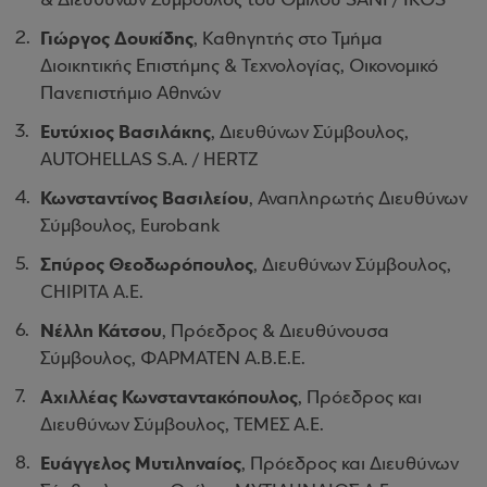
& Διευθύνων Σύμβουλος του Ομίλου SANI / IKOS
Γιώργος Δουκίδης
, Καθηγητής στο Τμήμα
Διοικητικής Επιστήμης & Τεχνολογίας, Οικονομικό
Πανεπιστήμιο Αθηνών
Ευτύχιος Βασιλάκης
, Διευθύνων Σύμβουλος,
AUTOHELLAS S.A. / HERTZ
Κωνσταντίνος Βασιλείου
, Αναπληρωτής Διευθύνων
Σύμβουλος, Eurobank
Σπύρος Θεοδωρόπουλος
, Διευθύνων Σύμβουλος,
CHIPITA Α.Ε.
Νέλλη Κάτσου
, Πρόεδρος & Διευθύνουσα
Σύμβουλος, ΦΑΡΜΑΤΕΝ Α.Β.Ε.Ε.
Αχιλλέας Κωνσταντακόπουλος
, Πρόεδρος και
Διευθύνων Σύμβουλος, ΤΕΜΕΣ Α.Ε.
Ευάγγελος Μυτιληναίος
, Πρόεδρος και Διευθύνων