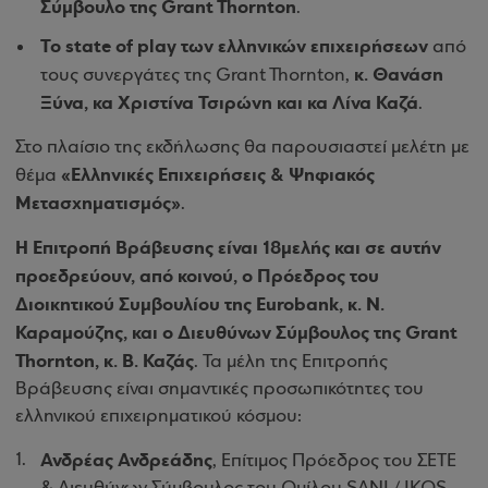
Σύμβουλο της Grant Thornton
.
Το state of play των ελληνικών επιχειρήσεων
από
κ. Θανάση
τους συνεργάτες της Grant Thornton,
Ξύνα, κα Χριστίνα Τσιρώνη και κα Λίνα Καζά
.
Στο πλαίσιο της εκδήλωσης θα παρουσιαστεί μελέτη με
«Ελληνικές Επιχειρήσεις & Ψηφιακός
θέμα
Μετασχηματισμός»
.
Η Επιτροπή Βράβευσης είναι 18μελής και σε αυτήν
προεδρεύουν, από κοινού, ο Πρόεδρος του
Διοικητικού Συμβουλίου της Eurobank, κ. Ν.
Καραμούζης, και ο Διευθύνων Σύμβουλος της Grant
Thornton, κ. Β. Καζάς
. Τα μέλη της Επιτροπής
Βράβευσης είναι σημαντικές προσωπικότητες του
ελληνικού επιχειρηματικού κόσμου:
Ανδρέας Ανδρεάδης
, Επίτιμος Πρόεδρος του ΣΕΤΕ