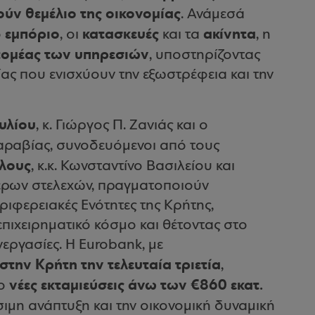
ύν θεμέλιο της οικονομίας
. Ανάμεσά
εμπόριο
κατασκευές
ακίνητα
ο
, οι
και τα
, η
τομέας των υπηρεσιών
, υποστηρίζοντας
ας που ενισχύουν την εξωστρέφεια και την
υλίου
, κ. Γιώργος Π. Ζανιάς και ο
Καραβίας, συνοδευόμενοι από τους
λους
, κ.κ. Κωνσταντίνο Βασιλείου και
τερων στελεχών, πραγματοποιούν
εριφερειακές Ενότητες της Κρήτης,
πιχειρηματικό κόσμο και θέτοντας στο
νεργασίες. Η Eurobank, με
την Κρήτη την τελευταία τριετία
,
νέες εκταμιεύσεις άνω των €860 εκατ.
χο
σιμη ανάπτυξη και την οικονομική δυναμική