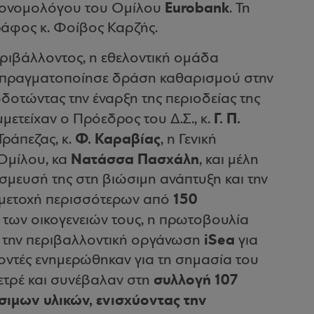
Eurobank
κονομολόγου του Ομίλου
. Τη
άφος κ. Φοίβος Καρζής.
ιβάλλοντος, η εθελοντική ομάδα
πραγματοποίησε δράση καθαρισμού στην
οδοτώντας την έναρξη της περιοδείας της
Γ. Π.
μετείχαν ο Πρόεδρος του Δ.Σ., κ.
Φ. Καραβίας
Τράπεζας, κ.
, η Γενική
Νατάσσα Πασχάλη
Ομίλου, κα
, και μέλη
έσμευσή της στη βιώσιμη ανάπτυξη και την
150
υμμετοχή περισσότερων από
 των οικογενειών τους, η πρωτοβουλία
iSea
 την περιβαλλοντική οργάνωση
για
λοντές ενημερώθηκαν για τη σημασία του
συλλογή 107
τρέ και συνέβαλαν στη
ιμων υλικών, ενισχύοντας την