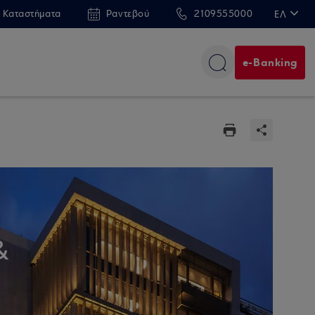
 Καταστήματα
Ραντεβού
2109555000
ΕΛ
EN
e-Banking
&