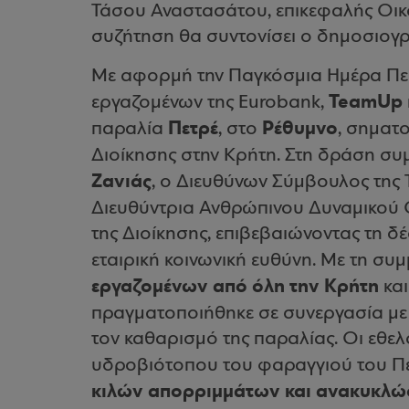
Τάσου Αναστασάτου, επικεφαλής Οι
συζήτηση θα συντονίσει ο δημοσιογρ
Με αφορμή την Παγκόσμια Ημέρα Περ
TeamUp
εργαζομένων της Eurobank,
Πετρέ
Ρέθυμνο
παραλία
, στο
, σηματ
Διοίκησης στην Κρήτη. Στη δράση συμ
Ζανιάς
, ο Διευθύνων Σύμβουλος της 
Διευθύντρια Ανθρώπινου Δυναμικού 
της Διοίκησης, επιβεβαιώνοντας τη δ
εταιρική κοινωνική ευθύνη. Με τη σ
εργαζομένων από όλη την Κρήτη
και
πραγματοποιήθηκε σε συνεργασία με
τον καθαρισμό της παραλίας. Οι εθε
υδροβιότοπου του φαραγγιού του Πε
κιλών απορριμμάτων και ανακυκλώσ