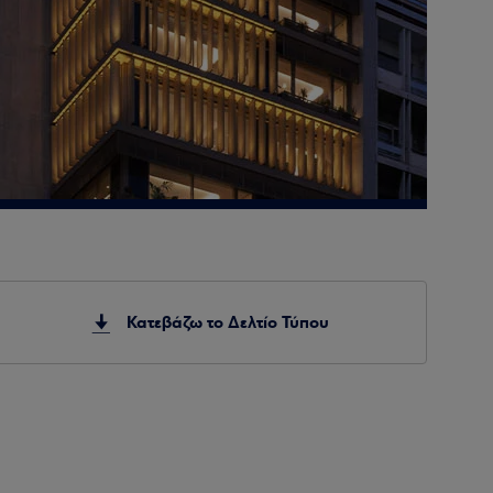
η
Κατεβάζω το Δελτίο Τύπου