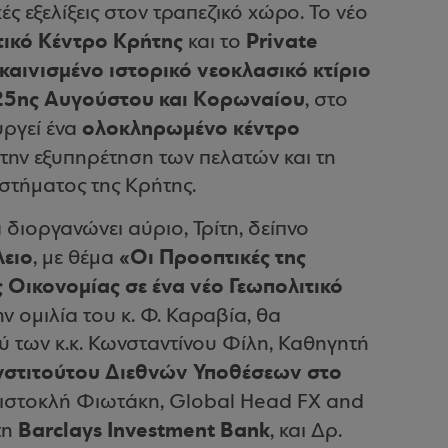
ές εξελίξεις στον τραπεζικό χώρο. Το νέο
τικό Κέντρο Κρήτης
Private
και το
αινισμένο ιστορικό νεοκλασικό κτίριο
5ης Αυγούστου και Κορωναίου
, στο
ολοκληρωμένο κέντρο
υργεί ένα
 την εξυπηρέτηση των πελατών και τη
στήματος της Κρήτης.
 διοργανώνει αύριο, Τρίτη, δείπνο
ειο
«Oι Προοπτικές της
, με θέμα
 Οικονομίας σε ένα νέο Γεωπολιτικό
ην ομιλία του κ. Φ. Καραβία, θα
ύ των κ.κ. Κωνσταντίνου Φίλη, Καθηγητή
νστιτούτου Διεθνών Υποθέσεων στο
μιστοκλή Φιωτάκη, Global Head FX and
Barclays Investment Bank
τη
, και Δρ.