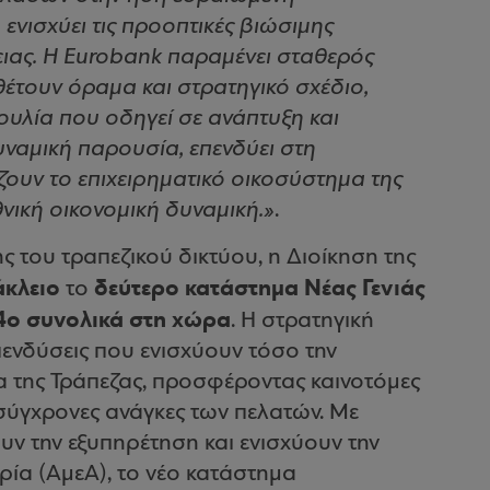
ενισχύει τις προοπτικές βιώσιμης
ειας. Η Eurobank παραμένει σταθερός
έτουν όραμα και στρατηγικό σχέδιο,
ουλία που οδηγεί σε ανάπτυξη και
υναμική παρουσία, επενδύει στη
υν το επιχειρηματικό οικοσύστημα της
νική οικονομική δυναμική.»
.
ης του τραπεζικού δικτύου, η Διοίκηση της
κλειο
δεύτερο κατάστημα Νέας Γενιάς
το
14ο συνολικά στη χώρα
. Η στρατηγική
πενδύσεις που ενισχύουν τόσο την
 της Τράπεζας, προσφέροντας καινοτόμες
σύγχρονες ανάγκες των πελατών. Με
υν την εξυπηρέτηση και ενισχύουν την
ία (ΑμεΑ), το νέο κατάστημα