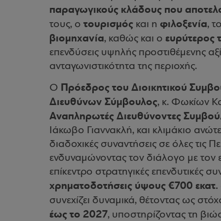
παραγωγικούς κλάδους που αποτελο
τουρισμός
φιλοξενία
τους, ο
και η
, τ
βιομηχανία
ευρύτερος 
, καθώς και ο
επενδύσεις υψηλής προστιθέμενης αξί
ανταγωνιστικότητα της περιοχής.
Πρόεδρος του Διοικητικού Συμβο
Ο
Διευθύνων Σύμβουλος
, κ. Φωκίων 
Αναπληρωτές Διευθύνοντες Συμβού
Ιάκωβο Γιαννακλή, και κλιμάκιο ανώ
διαδοχικές συναντήσεις σε όλες τις Π
ενδυναμώνοντας τον διάλογο με τον ε
επίκεντρο στρατηγικές επενδυτικές συ
χρηματοδοτήσεις ύψους €700 εκατ. σ
συνεχίζει δυναμικά, θέτοντας ως στό
έως το 2027
, υποστηρίζοντας τη βιώ