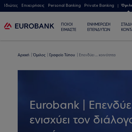
Όμιλ
Ιδιώτες
Επιχειρήσεις
Personal Banking
Private Banking
ΠΟΙΟΙ
ΕΝΗΜΕΡΩΣΗ
ΣΤΑΔ
ΕΙΜΑΣΤΕ
ΕΠΕΝΔΥΤΩΝ
ΚΟΝΤ
Αρχική
Όμιλος
Γραφείο Τύπου
Επενδύει ... κοινότητα
Eurobank | Επενδύε
ενισχύει τον διάλογ