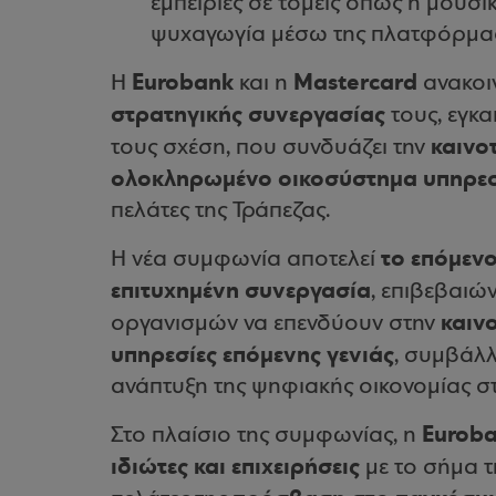
εμπειρίες σε τομείς όπως η μουσι
ψυχαγωγία μέσω της πλατφόρμας 
Eurobank
Mastercard
Η
και η
ανακοι
στρατηγικής συνεργασίας
τους, εγκα
καινο
τους σχέση, που συνδυάζει την
ολοκληρωμένο οικοσύστημα υπηρεσι
πελάτες της Τράπεζας.
το επόμενο
Η νέα συμφωνία αποτελεί
επιτυχημένη συνεργασία
, επιβεβαιώ
καιν
οργανισμών να επενδύουν στην
υπηρεσίες επόμενης γενιάς
, συμβάλ
ανάπτυξη της ψηφιακής οικονομίας σ
Eurob
Στο πλαίσιο της συμφωνίας, η
ιδιώτες και επιχειρήσεις
με το σήμα 