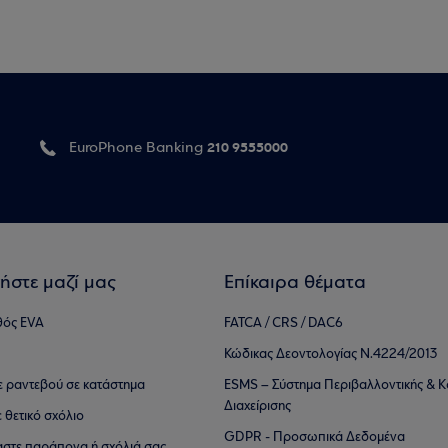
210 9555000
EuroPhone Banking
ήστε μαζί μας
Επίκαιρα θέματα
θός EVA
FATCA / CRS / DAC6
Κώδικας Δεοντολογίας Ν.4224/2013
τε ραντεβού σε κατάστημα
ESMS – Σύστημα Περιβαλλοντικής & Κ
Διαχείρισης
ε θετικό σχόλιο
GDPR - Προσωπικά Δεδομένα
αστε παράπονα ή σχόλιά σας