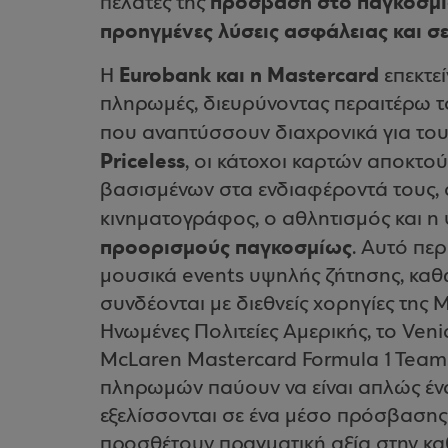
πρόσβαση στο παγκόσμιο
πελάτες της
προηγμένες λύσεις ασφάλειας και σ
Eurobank και η Mastercard
Η
επεκτεί
πληρωμές, διευρύνοντας περαιτέρω τ
που αναπτύσσουν διαχρονικά για το
Priceless
, οι κάτοχοι καρτών αποκτο
βασισμένων στα ενδιαφέροντά τους, σ
κινηματογράφος, ο αθλητισμός και η
προορισμούς
παγκοσμίως
. Αυτό πε
μουσικά events υψηλής ζήτησης, καθώ
συνδέονται με διεθνείς χορηγίες της
Ηνωμένες Πολιτείες Αμερικής, το Venic
McLaren Mastercard Formula 1 Team. 
πληρωμών παύουν να είναι απλώς ένα
εξελίσσονται σε ένα μέσο πρόσβασης 
προσθέτουν πραγματική αξία στην κα