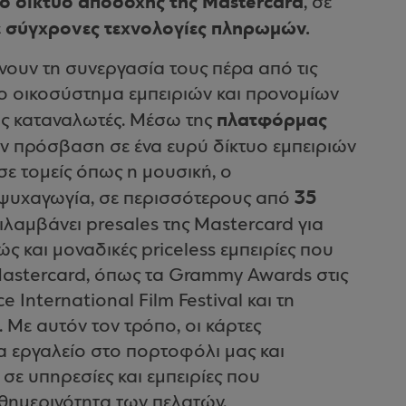
 δίκτυο αποδοχής της Mastercard
, σε
ε σύγχρονες τεχνολογίες πληρωμών.
νουν τη συνεργασία τους πέρα από τις
ο οικοσύστημα εμπειριών και προνομίων
πλατφόρμας
υς καταναλωτές. Μέσω της
ύν πρόσβαση σε ένα ευρύ δίκτυο εμπειριών
ε τομείς όπως η μουσική, ο
35
 ψυχαγωγία, σε περισσότερους από
ριλαμβάνει presales της Mastercard για
ς και μοναδικές priceless εμπειρίες που
 Mastercard, όπως τα Grammy Awards στις
e International Film Festival και τη
Με αυτόν τον τρόπο, οι κάρτες
 εργαλείο στο πορτοφόλι μας και
σε υπηρεσίες και εμπειρίες που
θημερινότητα των πελατών.