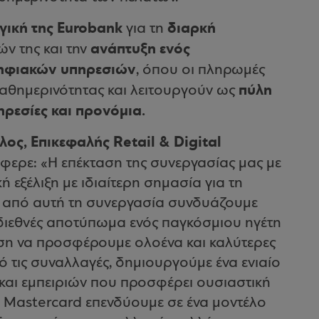
γική της Eurobank
διαρκή
για τη
ανάπτυξη ενός
ών της και την
ηφιακών υπηρεσιών
, όπου οι πληρωμές
πύλη
αθημερινότητας και λειτουργούν ως
ηρεσίες και προνόμια.
ς, Επικεφαλής Retail & Digital
έφερε: «Η επέκταση της συνεργασίας μας με
ή εξέλιξη με ιδιαίτερη σημασία για τη
α από αυτή τη συνεργασία συνδυάζουμε
ο διεθνές αποτύπωμα ενός παγκόσμιου ηγέτη
υση να προσφέρουμε ολοένα και καλύτερες
ό τις συναλλαγές, δημιουργούμε ένα ενιαίο
και εμπειριών που προσφέρει ουσιαστική
η Mastercard επενδύουμε σε ένα μοντέλο