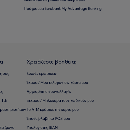
Πρόγραμμα Eurobank My Advantage Banking
ια
Χρειάζεστε βοήθεια;
ς σας
Συχνές ερωτήσεις
Έχασα / Μου έκλεψαν την κάρτα μου
ες
Αμφισβήτηση συναλλαγής
 ΤτΕ
Ξέχασα / Μπλόκαρα τους κωδικούς μου
 ∆ραστηριοτήτων
Το ΑΤΜ κράτησε την κάρτα μου
Έπαθε βλάβη το POS μου
ατα (μόνο
Υπολογιστής IBAN