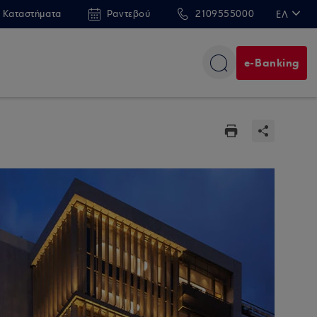
 Καταστήματα
Ραντεβού
2109555000
ΕΛ
EN
e-Banking