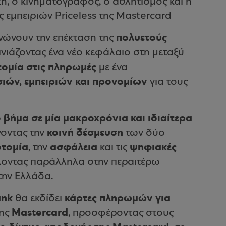
κή, ο κινηματογράφος, ο αθλητισμός και η
εμπειριών Priceless της Mastercard
πολυετούς
νώνουν την επέκταση της
ινιάζοντας ένα νέο κεφάλαιο στη μεταξύ
τομία στις πληρωμές
με ένα
ών, εμπειριών και προνομίων
για τους
 βήμα σε μία μακροχρόνια και ιδιαίτερα
κοινή δέσμευση
νοντας την
των δύο
οτομία
ασφάλεια
ψηφιακές
, την
και τις
λοντας παράλληλα στην περαιτέρω
την Ελλάδα.
ank
κάρτες πληρωμών για
θα εκδίδει
Mastercard
της
, προσφέροντας στους