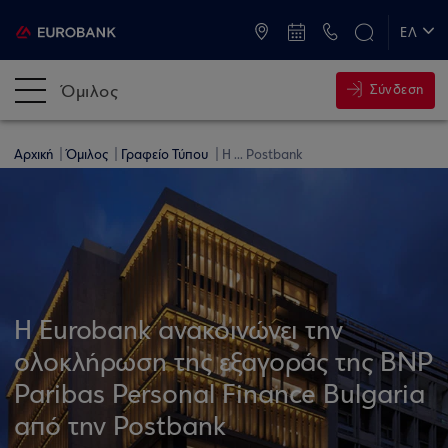
ATM & Καταστήματα
ΕΛ
EN
Όμιλος
Σύνδεση
Αρχική
Όμιλος
Γραφείο Τύπου
Η ... Postbank
Η Eurobank ανακοινώνει την
ολοκλήρωση της εξαγοράς της BNP
Paribas Personal Finance Bulgaria
από την Postbank