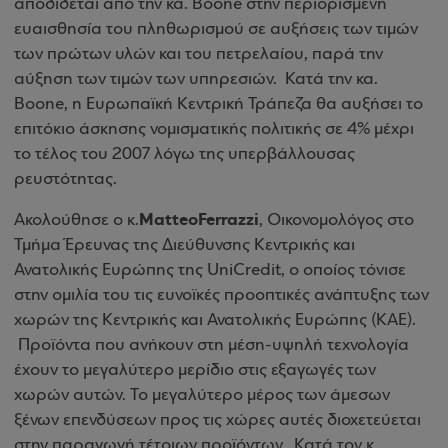
αποδίδεται από την κα.
Boone
στην περιορισμένη
ευαισθησία του πληθωρισμού σε αυξήσεις των τιμών
των πρώτων υλών και του πετρελαίου, παρά την
αύξηση των τιμών των υπηρεσιών.
Κατά την κα.
Boone
, η Ευρωπαϊκή Κεντρική Τράπεζα θα αυξήσει το
επιτόκιο άσκησης νομισματικής πολιτικής σε 4% μέχρι
το τέλος του 2007 λόγω της υπερβάλλουσας
ρευστότητας.
Matteo
Ferrazzi
Ακολούθησε ο
κ.
, Οικονομολόγος στο
Τμήμα Έρευνας της Διεύθυνσης Κεντρικής και
Ανατολικής Ευρώπης της
UniCredit
, ο οποίος τόνισε
στην ομιλία του τις ευνοϊκές προοπτικές ανάπτυξης των
χωρών της Κεντρικής και Ανατολικής Ευρώπης (ΚΑΕ).
Προϊόντα που ανήκουν στη μέση-υψηλή τεχνολογία
έχουν το μεγαλύτερο μερίδιο στις εξαγωγές των
χωρών αυτών. Το μεγαλύτερο μέρος των άμεσων
ξένων επενδύσεων προς τις χώρες αυτές διοχετεύεται
στην παραγωγή τέτοιων προϊόντων.
Κατά τον κ.