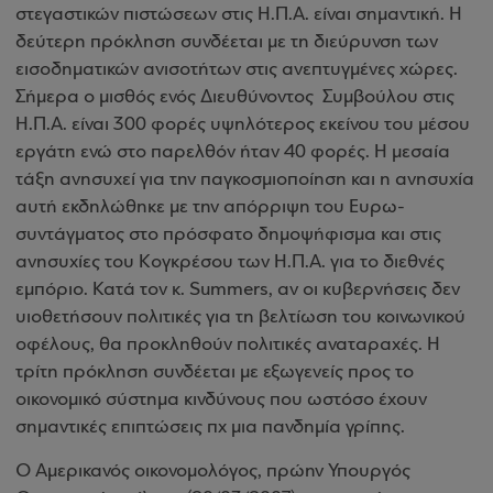
στεγαστικών πιστώσεων στις Η.Π.Α. είναι σημαντική. Η
δεύτερη πρόκληση συνδέεται με τη διεύρυνση των
εισοδηματικών ανισοτήτων στις ανεπτυγμένες χώρες.
Σήμερα ο μισθός ενός Διευθύνοντος
Συμβούλου στις
Η.Π.Α. είναι 300 φορές υψηλότερος εκείνου του μέσου
εργάτη ενώ στο παρελθόν ήταν 40 φορές. Η μεσαία
τάξη ανησυχεί για την παγκοσμιοποίηση και η ανησυχία
αυτή εκδηλώθηκε με την απόρριψη του Ευρω-
συντάγματος στο πρόσφατο δημοψήφισμα και στις
ανησυχίες του Κογκρέσου των Η.Π.Α. για το διεθνές
εμπόριο. Κατά τον κ.
Summers
, αν οι κυβερνήσεις δεν
υιοθετήσουν πολιτικές για τη βελτίωση του κοινωνικού
οφέλους, θα προκληθούν πολιτικές αναταραχές. Η
τρίτη πρόκληση συνδέεται με εξωγενείς προς το
οικονομικό σύστημα κινδύνους που ωστόσο έχουν
σημαντικές επιπτώσεις πχ μια πανδημία γρίπης.
Ο Αμερικανός οικονομολόγος, πρώην Υπουργός