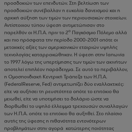
προσδοκιών των επενδυτών. Στη βελτίωση των
προσδοκιών συνέβαλλαν η ευκολία δανεισμού και η
αρχική αύξηση των τιμών των περιουσιακών στοιχείων.
Αντίστοιχου τύπου ύφεση αντιμετώπισαν στο
ο
παρελθόν οι Η.Π.Α. πριν το 2
Παγκόσμιο Πόλεμο αλλά
και πιο πρόσφατα την περίοδο 2000-2001 οπότε οι
μετοχικές αξίες των αμερικανικών εταιριών υψηλής
τεχνολογίας καταρρακώθηκαν. Η ύφεση στην Ιαπωνία
το 1997 λόγω της υπερτίμησης των τιμών των ακινήτων
αποτελεί επιπλέον παράδειγμα. Σε αυτό το περιβάλλον,
η Ομοσπονδιακή Κεντρική Τράπεζα των Η.Π.Α.
(
Federal
Reserve
,
Fed
) αντιμετωπίζει δύο εναλλακτικές:
είτε να αυξήσει τη ρευστότητα οπότε το επιτόκιο θα
μειωθεί, είτε να υποτιμήσει το δολάριο ώστε να
διορθωθεί το υψηλό έλλειμμα τρεχουσών συναλλαγών
των Η.Π.Α. οπότε το επιτόκιο θα αυξηθεί. Στο πλαίσιο
αυτής της ύφεσης η πιθανότητα εντονότερων
προβλημάτων στην αγορά
κατώτερης ποιότητας