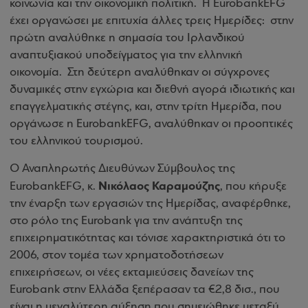
κοινωνία και την οικονομική πολιτική.
Η
Eurobank
EFG
έχει οργανώσει με επιτυχία άλλες τρεις Ημερίδες:
στην
πρώτη αναλύθηκε η σημασία του Ιρλανδικού
αναπτυξιακού υποδείγματος για την ελληνική
οικονομία.
Στη δεύτερη αναλύθηκαν οι σύγχρονες
δυναμικές στην εγχώρια και διεθνή αγορά ιδιωτικής και
επαγγελματικής στέγης, και, στην τρίτη Ημερίδα, που
οργάνωσε η
Eurobank
EFG
, αναλύθηκαν οι προοπτικές
του ελληνικού τουρισμού.
Ο Αναπληρωτής Διευθύνων Σύμβουλος της
Νικόλαος Καραμούζης
Eurobank
EFG
, κ.
, που κήρυξε
την έναρξη των εργασιών της Ημερίδας, αναφέρθηκε,
στο ρόλο της
Eurobank
για την ανάπτυξη της
επιχειρηματικότητας και τόνισε χαρακτηριστικά ότι το
2006, στον τομέα των χρηματοδοτήσεων
επιχειρήσεων, οι νέες εκταμιεύσεις δανείων της
Eurobank
στην Ελλάδα ξεπέρασαν τα €2,8 δισ., που
είναι η μεγαλύτερη αύξηση που σημειώθηκε μεταξύ