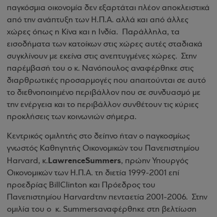
παγκόσμια οικονομία δεν εξαρτάται πλέον αποκλειστικά
από την ανάπτυξη των Η.Π.Α. αλλά και από άλλες
χώρες όπως η Κίνα και η Ινδία.
Παράλληλα, τα
εισοδήματα των κατοίκων στις χώρες αυτές σταδιακά
συγκλίνουν με εκείνα στις ανεπτυγμένες χώρες.
Στην
παρέμβασή του ο κ. Νανόπουλος αναφέρθηκε στις
διαρθρωτικές προσαρμογές που απαιτούνται σε αυτό
το διεθνοποιημένο περιβάλλον που σε συνδυασμό με
την ενέργεια και το περιβάλλον συνθέτουν τις κύριες
προκλήσεις των κοινωνιών σήμερα.
Κεντρικός ομιλητής στο δείπνο ήταν ο παγκοσμίως
γνωστός Καθηγητής Οικονομικών του Πανεπιστημίου
Lawrence
Summers
Harvard
,
κ.
, πρώην Υπουργός
Οικονομικών των Η.Π.Α. τη διετία 1999-2001 επί
προεδρίας
Bill
Clinton
και Πρόεδρος του
Πανεπιστημίου
Harvard
την πενταετία 2001-2006.
Στην
ομιλία του ο
κ.
Summers
αναφέρθηκε στη βελτίωση