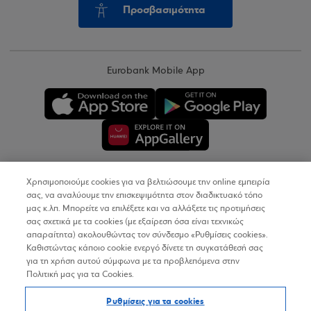
Προσβασιμότητα
Eurobank Mobile App
Χρησιμοποιούμε cookies για να βελτιώσουμε την online εμπειρία
Copyright © 2026
σας, να αναλύουμε την επισκεψιμότητα στον διαδικτυακό τόπο
μας κ.λπ. Μπορείτε να επιλέξετε και να αλλάξετε τις προτιμήσεις
σας σχετικά με τα cookies (με εξαίρεση όσα είναι τεχνικώς
Όροι Χρήσης
απαραίτητα) ακολουθώντας τον σύνδεσμο «Ρυθμίσεις cookies».
Καθιστώντας κάποιο cookie ενεργό δίνετε τη συγκατάθεσή σας
Προσωπικά Δεδομένα στον Διαδικτυακό Τόπο
για τη χρήση αυτού σύμφωνα με τα προβλεπόμενα στην
Πολιτική μας για τα Cookies.
Πολιτική Cookies
Ρυθμίσεις για τα cookies
Δήλωση Προσβασιμότητας