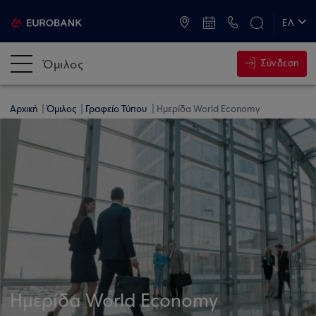
ATM & Καταστήματα
ΕΛ
EN
Όμιλος
Σύνδεση
Αρχική
Όμιλος
Γραφείο Τύπου
Ημερίδα World Economy
Ημερίδα World Economy