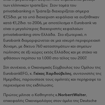
των ελληνικών τραπεζών.
Στον τομέα του
private
banking
η Τράπεζα διαχειρίζεται σήμερα
€7,5δισ. με τα υπό διαχείριση κεφάλαια να αυξήθηκαν
κατά €1,2δισ. το 2006, με αποτέλεσμα η
Eurobank
να
είναι ο μεγαλύτερος διαχειριστής κεφαλαίων
private
banking
στην Ελλάδα.
Στο εξωτερικό, η
Eurobank
διαμορφώνεται σε μια ισχυρή περιφερειακή
δύναμη, με δίκτυο 760 καταστημάτων και σημείων
πώλησης σε έξι χώρες εκτός Ελλάδος και με στόχο να
φθάσουν περίπου τα 1.000 στο τέλος του 2007.
Στη συνέχεια, ο Οικονομικός Σύμβουλος του Ομίλου της
Γκίκας Χαρδούβελης
Eurobank
EFG
, κ.
, συντονιστής της
Ημερίδας, παρουσίασε τους ομιλητές και περίγραψε το
περιεχόμενο της εκδήλωσης.
Norbert
Walter
Πρώτος μίλησε ο Καθηγητής κ.
,
επικεφαλής Οικονομολόγος στον όμιλο της Deutsche