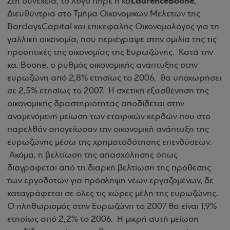
Laurence
Boone
Στη συνέχεια, το λόγο πήρε η
κα
,
Διευθύντρια στο Τμήμα Οικονομικών Μελετών της
Barclays
Capital
και επικεφαλής Οικονομολόγος για τη
γαλλική οικονομία, που περιέγραψε στην ομιλία της τις
προοπτικές της οικονομίας της Ευρωζώνης.
Κατά την
κα. Boon
e
, ο ρυθμός οικονομικής ανάπτυξης στην
ευρωζώνη από 2,8% ετησίως το 2006,
θα υποχωρήσει
σε 2,5% ετησίως το 2007.
Η σχετική εξασθένηση της
οικονομικής δραστηριότητας αποδίδεται στην
αναμενόμενη μείωση των εταιρικών κερδών που στο
παρελθόν απογείωσαν την οικονομική ανάπτυξη της
ευρωζώνης μέσω της χρηματοδότησης επενδύσεων.
Ακόμα, η βελτίωση της απασχόλησης όπως
διαγράφεται από τη διαρκή βελτίωση της πρόθεσης
των εργοδοτών για πρόσληψη νέων εργαζομένων, δε
καταγράφεται σε όλες τις χώρες μέλη της ευρωζώνης.
Ο πληθωρισμός στην Ευρωζώνη το 2007 θα είναι 1,9%
ετησίως από 2,2% το 2006.
Η μικρή αυτή μείωση