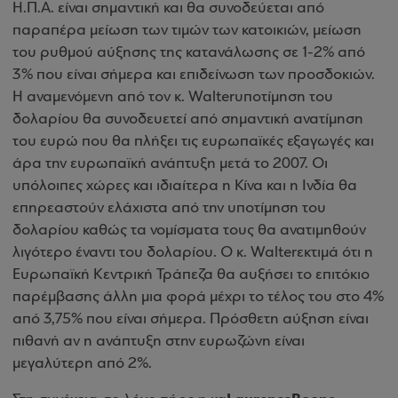
Η.Π.Α. είναι σημαντική και θα συνοδεύεται από
παραπέρα μείωση των τιμών των κατοικιών, μείωση
του ρυθμού αύξησης της κατανάλωσης σε 1-2% από
3% που είναι σήμερα και επιδείνωση των προσδοκιών.
Η αναμενόμενη από τον κ.
Walter
υποτίμηση του
δολαρίου θα συνοδευετεί από σημαντική ανατίμηση
του ευρώ που θα πλήξει τις ευρωπαϊκές εξαγωγές και
άρα την ευρωπαϊκή ανάπτυξη μετά το 2007. Οι
υπόλοιπες χώρες και ιδιαίτερα η Κίνα και η Ινδία θα
επηρεαστούν ελάχιστα από την υποτίμηση του
δολαρίου καθώς τα νομίσματα τους θα ανατιμηθούν
λιγότερο έναντι του δολαρίου. Ο κ.
Walter
εκτιμά ότι η
Ευρωπαϊκή Κεντρική Τράπεζα θα αυξήσει το επιτόκιο
παρέμβασης άλλη μια φορά μέχρι το τέλος του στο 4%
από 3,75% που είναι σήμερα. Πρόσθετη αύξηση είναι
πιθανή αν η ανάπτυξη στην ευρωζώνη είναι
μεγαλύτερη από 2%.