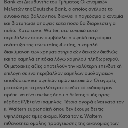
Bank και Διευθυντής του Τμήματος Οικονομικών
Μελετών της Deutsche Bank, ο οποίος ανέλυσε το
ευνοϊκό περιβάλλον που διανύει η παγκόσμια οικονομία
και διατύπωσε απόψεις κατά πόσο θα διαρκέσει για
πολύ.
Κατά τον κ.
Walter
, στο ευνοϊκό αυτό
περιβάλλον έχουν συμβάλλει η υψηλή παγκόσμια
ανάπτυξη της τελευταίας 4-ετίας, η χαμηλή
διακύμανση των χρηματιστηριακών δεικτών διεθνώς
και τα χαμηλά επιτόκια λόγω χαμηλού πληθωρισμού.
Οι μετοχικές αξίες αποτελούν την καλύτερη επενδυτική
επιλογή σε ένα περιβάλλον χαμηλών ομολογιακών
αποδόσεων και υψηλών τιμών κατοικιών. Οι αγορές
μετοχών με το μεγαλύτερο επενδυτικό ενδιαφέρον
πρέπει να είναι εκείνες όπου ο δείκτης τιμής προς
κέρδος (Ρ/Ε) είναι χαμηλός. Τέτοια αγορά είναι κατά τον
κ.
Walter
η ευρωπαϊκή όπου δεν έχουμε δει τις
υψηλότερες τιμές ακόμα. Κατά τον κ.
Walter
η
πιθανότητα ομαλής προσγείωσης της οικονομίας των