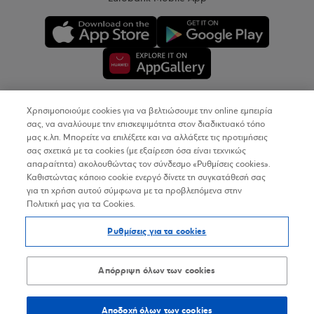
Χρησιμοποιούμε cookies για να βελτιώσουμε την online εμπειρία
Copyright © 2026
σας, να αναλύουμε την επισκεψιμότητα στον διαδικτυακό τόπο
μας κ.λπ. Μπορείτε να επιλέξετε και να αλλάξετε τις προτιμήσεις
σας σχετικά με τα cookies (με εξαίρεση όσα είναι τεχνικώς
Όροι Χρήσης
απαραίτητα) ακολουθώντας τον σύνδεσμο «Ρυθμίσεις cookies».
Καθιστώντας κάποιο cookie ενεργό δίνετε τη συγκατάθεσή σας
Προσωπικά Δεδομένα στον Διαδικτυακό Τόπο
για τη χρήση αυτού σύμφωνα με τα προβλεπόμενα στην
Πολιτική μας για τα Cookies.
Πολιτική Cookies
Ρυθμίσεις για τα cookies
Δήλωση Προσβασιμότητας
Sitemap
Απόρριψη όλων των cookies
Αποδοχή όλων των cookies