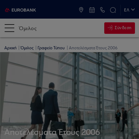
ATM & Καταστήματα
ΕΛ
EN
Όμιλος
Σύνδεση
Αρχική
Όμιλος
Γραφείο Τύπου
Αποτελέσματα Έτους 2006
Αποτελέσματα Έτους 2006