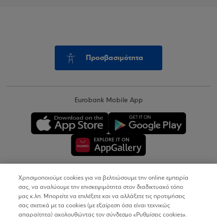
Προσβασιμότητα
Eurobank Mobile App
Χρησιμοποιούμε cookies για να βελτιώσουμε την online εμπειρία
Copyright © 2026
σας, να αναλύουμε την επισκεψιμότητα στον διαδικτυακό τόπο
μας κ.λπ. Μπορείτε να επιλέξετε και να αλλάξετε τις προτιμήσεις
σας σχετικά με τα cookies (με εξαίρεση όσα είναι τεχνικώς
Όροι Χρήσης
απαραίτητα) ακολουθώντας τον σύνδεσμο «Ρυθμίσεις cookies».