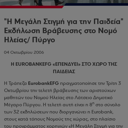
"Η Μεγάλη Στιγμή για την Παιδεία"
Εκδήλωση Βράβευσης στο Νομό
Ηλείας/ Πύργο
04 Οκτωβρίου 2006
Η
EUROBANK
EFG
«ΕΠΕΝΔΥΕΙ» ΣΤΟ ΧΩΡΟ ΤΗΣ
ΠΑΙΔΕΙΑΣ
Eurobank
EFG
Η Τράπεζα
πραγματοποίησε την Τρίτη 3
Οκτωβρίου την τελετή βράβευσης των αριστούχων
μαθητών του Νομού Ηλείας στο Λάτσειο Δημοτικό
η
Μέγαρο Πύργου. Η τελετή αυτή είναι η 8
στο σύνολο
των 32 εκδηλώσεων που διοργανώνει η
Eurobank
,
στους κατά τόπους Νομούς της χώρας, στο πλαίσιο
του προγράμματος χορηγιών «Η Μεγάλη Στιγμή για την