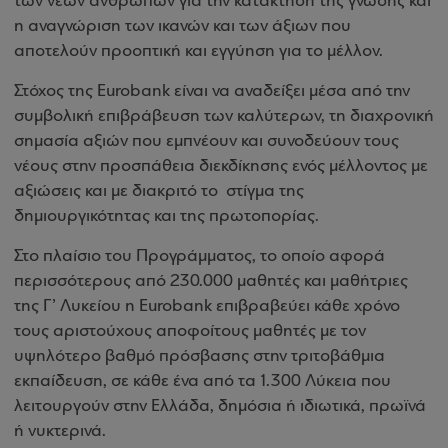
των νέων ανθρώπων για την κατάκτηση της γνώσης και
η αναγνώριση των ικανών και των άξιων που
αποτελούν προοπτική και εγγύηση για το μέλλον.
Στόχος της
Eurobank
είναι να αναδείξει μέσα από την
συμβολική επιβράβευση των καλύτερων, τη διαχρονική
σημασία αξιών που εμπνέουν και συνοδεύουν τους
νέους στην προσπάθεια διεκδίκησης ενός μέλλοντος με
αξιώσεις και με διακριτό το
στίγμα της
δημιουργικότητας και της πρωτοπορίας.
Στο πλαίσιο του Προγράμματος, το οποίο αφορά
περισσότερους από 230.000 μαθητές και μαθήτριες
της Γ’ Λυκείου η
Eurobank
επιβραβεύει κάθε χρόνο
τους αριστούχους αποφοίτους μαθητές με τον
υψηλότερο βαθμό πρόσβασης στην τριτοβάθμια
εκπαίδευση, σε κάθε ένα από τα 1.300 Λύκεια που
λειτουργούν στην Ελλάδα, δημόσια ή ιδιωτικά, πρωϊνά
ή νυκτερινά.