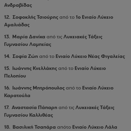
Ανδραβίδας
12.
Σοφοκλής Τσιούρης
1ο Ενιαίο Λύκειο
από το
Αμαλιάδας
13.
Μαρία Δανίκα
Λυκειακές Τάξεις
από τις
Γυμνασίου Λαμπείας
14.
Σοφία Ζώη
Ενιαίο Λύκειο Νέας Φιγαλείας
από το
15.
Ιωάννης Κνελλάκης
Ενιαίο Λύκειο
από το
Πελοπίου
16.
Ιωάννης Μητρόπουλος
Ενιαίο Λύκειο
από το
Καρατούλα
17.
Αναστασία Πάπαρη
Λυκειακές Τάξεις
από τις
Γυμνασίου Καλλιθέας
18.
Βασιλική Τσαπάρα
Ενιαίο Λύκειο Λάλα
απότο