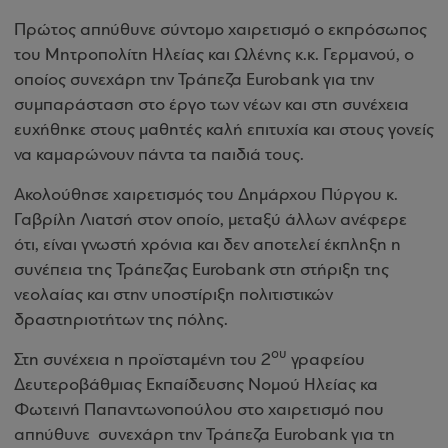
Πρώτος απηύθυνε σύντομο χαιρετισμό ο εκπρόσωπος
του Μητροπολίτη Ηλείας και Ωλένης κ.κ. Γερμανού, ο
οποίος συνεχάρη την Τράπεζα
Eurobank
για την
συμπαράσταση στο έργο των νέων και στη συνέχεια
ευχήθηκε στους μαθητές καλή επιτυχία και στους γονείς
να καμαρώνουν πάντα τα παιδιά τους.
Ακολούθησε χαιρετισμός του Δημάρχου Πύργου κ.
Γαβρίλη Λιατσή στον οποίο, μεταξύ άλλων ανέφερε
ότι, είναι γνωστή χρόνια και δεν αποτελεί έκπληξη η
συνέπεια της Τράπεζας
Eurobank
στη στήριξη της
νεολαίας και στην υποστίριξη πολιτιστικών
δραστηριοτήτων της πόλης.
ου
Στη συνέχεια η προϊσταμένη του 2
γραφείου
Δευτεροβάθμιας Εκπαίδευσης Νομού Ηλείας κα
Φωτεινή Παπαντωνοπούλου στο χαιρετισμό που
απηύθυνε
συνεχάρη την Τράπεζα
Eurobank
για τη