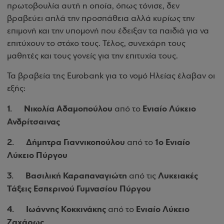
πρωτοβουλία αυτή η οποία, όπως τόνισε, δεν
βραβεύει απλά την προσπάθεια αλλά κυρίως την
επιμονή και την υπομονή που έδειξαν τα παιδιά για να
επιτύχουν το στόχο τους. Τέλος, συνεχάρη τους
μαθητές και τους γονείς για την επιτυχία τους.
Τα βραβεία της Eurobank για το νομό Ηλείας έλαβαν οι
εξής:
1.
Νικολία Αδαμοπούλου
Ενιαίο Λύκειο
από το
Ανδρίτσαινας
2.
Δήμητρα Γιαννικοπούλου
1ο Ενιαίο
από το
Λύκειο Πύργου
3.
Βασιλική Καραπαναγιώτη
Λυκειακές
από τις
Τάξεις Εσπερινού Γυμνασίου Πύργου
4.
Ιωάννης Κοκκινάκης
Ενιαίο Λύκειο
από το
Ζαχάρως