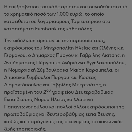
Η επιβράβευση του κάθε αριστούχου συνοδεύεται από
το χρηματικό ποσό των 1.000 ευρώ, το οποίο
κατατίθεται σε λογαριασμούς Ταμιευτηρίου στα
καταστήματα
Eurobank
της κάθε πόλης.
Την εκδήλωση τίμησαν με την παρουσία τους,
εκπρόσωπος του Μητροπολίτη Ηλείας και Ωλένης κ.κ.
Γερμανού, ο Δήμαρχος Πύργου κ. Γαβρίλης Λιατσής, η
Αντιδήμαρχος Πύργου κα Ανδριάννα Αγγελακοπούλου,
η Νομαρχιακή Σύμβουλος κα Μαίρη Καράμπελα, οι
Δημοτικοί Σύμβουλοι Πύργου κ.κ. Κώστας
Διαμαντόπουλος και Γαβρίλης Μπερτσάτος, η
ου
προϊσταμένη του 2
γραφείου Δευτεροβάθμιας
Εκπαίδευσης Νομού Ηλείας κα Φωτεινή
Παπαντωνοπούλου και πολλοί άλλοι εκπρόσωποι της
πρωτοβάθμιας και δευτεροβάθμιας εκπαίδευσης,
καθώς και παράγοντες της οικονομικής και κοινωνικής
ζωής της περιοχής.