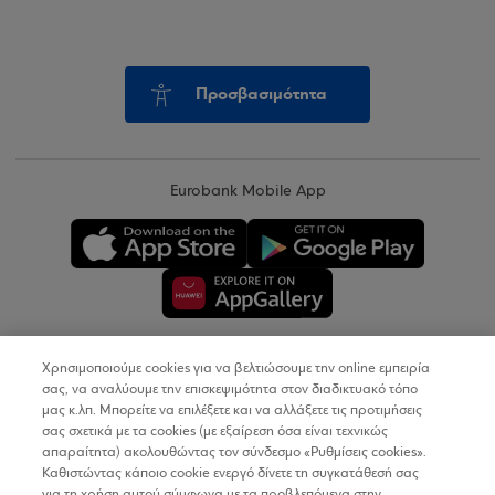
Προσβασιμότητα
Eurobank Mobile App
Χρησιμοποιούμε cookies για να βελτιώσουμε την online εμπειρία
Copyright © 2026
σας, να αναλύουμε την επισκεψιμότητα στον διαδικτυακό τόπο
μας κ.λπ. Μπορείτε να επιλέξετε και να αλλάξετε τις προτιμήσεις
σας σχετικά με τα cookies (με εξαίρεση όσα είναι τεχνικώς
Όροι Χρήσης
απαραίτητα) ακολουθώντας τον σύνδεσμο «Ρυθμίσεις cookies».
Καθιστώντας κάποιο cookie ενεργό δίνετε τη συγκατάθεσή σας
Προσωπικά Δεδομένα στον Διαδικτυακό Τόπο
για τη χρήση αυτού σύμφωνα με τα προβλεπόμενα στην