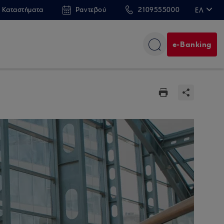
 Καταστήματα
Ραντεβού
2109555000
ΕΛ
EN
e-Banking