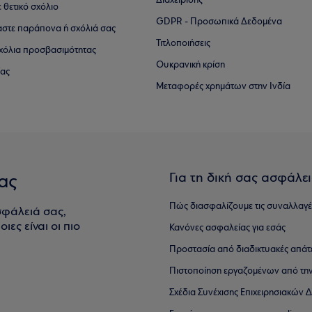
Διαχείρισης
ε θετικό σχόλιο
GDPR - Προσωπικά Δεδομένα
αστε παράπονα ή σχόλιά σας
Τιτλοποιήσεις
 σχόλια προσβασιμότητας
Ουκρανική κρίση
ίας
Μεταφορές χρημάτων στην Ινδία
Για τη δική σας ασφάλε
ας
Πώς διασφαλίζουμε τις συναλλαγέ
σφάλειά σας,
ιες είναι οι πιο
Κανόνες ασφαλείας για εσάς
Προστασία από διαδικτυακές απάτ
Πιστοποίηση εργαζομένων από την
Σχέδια Συνέχισης Επιχειρησιακών