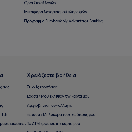
Όροι Συναλλαγών
Μεταφορά λογαριασμού πληρωμών
Πρόγραμμα Eurobank My Advantage Banking
ια
Χρειάζεστε βοήθεια;
ς σας
Συχνές ερωτήσεις
Έχασα / Μου έκλεψαν την κάρτα μου
ες
Αμφισβήτηση συναλλαγής
 ΤτΕ
Ξέχασα / Μπλόκαρα τους κωδικούς μου
 ∆ραστηριοτήτων
Το ΑΤΜ κράτησε την κάρτα μου