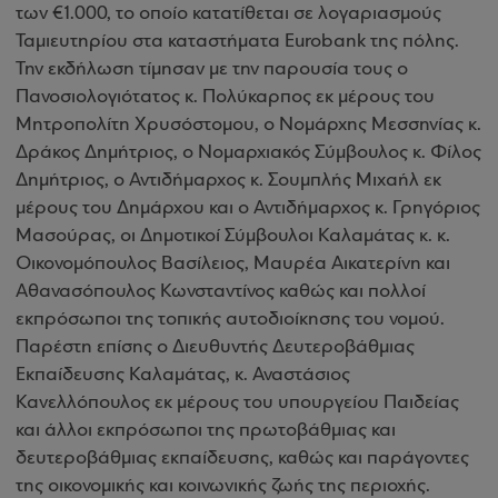
των €1.000, το οποίο κατατίθεται σε λογαριασμούς
Ταμιευτηρίου στα καταστήματα Eurobank της πόλης.
Την εκδήλωση τίμησαν με την παρουσία τους ο
Πανοσιολογιότατος κ. Πολύκαρπος εκ μέρους του
Μητροπολίτη Χρυσόστομου, ο Νομάρχης Μεσσηνίας κ.
Δράκος Δημήτριος, ο Νομαρχιακός Σύμβουλος κ. Φίλος
Δημήτριος, ο Αντιδήμαρχος κ. Σουμπλής Μιχαήλ εκ
μέρους του Δημάρχου και ο Αντιδήμαρχος κ. Γρηγόριος
Μασούρας, οι Δημοτικοί Σύμβουλοι Καλαμάτας κ. κ.
Οικονομόπουλος Βασίλειος, Μαυρέα Αικατερίνη και
Αθανασόπουλος Κωνσταντίνος καθώς και πολλοί
εκπρόσωποι της τοπικής αυτοδιοίκησης του νομού.
Παρέστη επίσης ο Διευθυντής Δευτεροβάθμιας
Εκπαίδευσης Καλαμάτας, κ. Αναστάσιος
Κανελλόπουλος εκ μέρους του υπουργείου Παιδείας
και άλλοι εκπρόσωποι της πρωτοβάθμιας και
δευτεροβάθμιας εκπαίδευσης, καθώς και παράγοντες
της οικονομικής και κοινωνικής ζωής της περιοχής
.