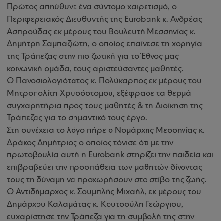
Πρώτος απηύθυνε ένα σύντομο χαιρετισμό, ο
Περιφερειακός Διευθυντής της Eurobank κ. Ανδρέας
Ασπρούδας εκ μέρους του Βουλευτή Μεσσηνίας κ.
Δημήτρη Σαμπαζιώτη, ο οποίος επαίνεσε τη χορηγία
της Τράπεζας στην πιο ζωτική για το Έθνος μας
κοινωνική ομάδα, τους αριστεύσαντες μαθητές.
Ο Πανοσιολογιότατος κ. Πολύκαρπος εκ μέρους του
Μητροπολίτη Χρυσόστομου, εξέφρασε τα θερμά
συγχαρητήρια προς τους μαθητές & τη Διοίκηση της
Τράπεζας για το σημαντικό τους έργο
.
Στη συνέχεια το λόγο πήρε ο Νομάρχης Μεσσηνίας κ.
Δράκος Δημήτριος ο οποίος τόνισε ότι με την
πρωτοβουλία αυτή η Eurobank στηρίζει την παιδεία και
επιβραβεύει την προσπάθεια των μαθητών δίνοντας
τους τη δύναμη να προχωρήσουν στο στίβο της ζωής
.
Ο Αντιδήμαρχος κ. Σουμπλής Μιχαήλ, εκ μέρους του
Δημάρχου Καλαμάτας κ. Κουτσούλη Γεώργιου,
ευχαρίστησε την Τράπεζα για τη συμβολή της στην