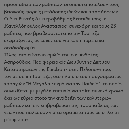
προσπάθεια των μαθητών, οι οποίοι αποτελούν τους
βασικούς φορείς μετάδοσης ιδεών και παραδόσεων
.
Ο Διευθυντής Δευτεροβάθμιας Εκπαίδευσης, κ
.Κανελλόπουλος Αναστάσιος, συνεχάρη και τους 23
μαθητές που βραβεύονται από την Τράπεζα
εκφράζοντας τις ευχές του για καλή πορεία και
σταδιοδρομία
.
Τέλος, στη σύντομη ομιλία του ο κ. Ανδρέας
Ασπρούδας, Περιφερειακός Διευθυντής Δικτύου
Καταστημάτων της Eurobank στην Πελοπόννησο,
τόνισε ότι
«η Τράπεζα, στο πλαίσιο του προγράμματος
χορηγιών “Η Μεγάλη Στιγμή για την Παιδεία”, το οποίο
συνεχίζεται με μεγάλη επιτυχία για τρίτη συνεχή χρονιά,
έχει ως κύριο στόχο την ανάδειξη των καλύτερων
μαθητών και την επιβράβευση της προσπάθειας των
νέων που παλεύουν για τα οράματά τους με όπλο τη
μόρφωση
».