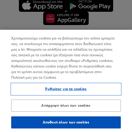
Χρησιμοποιούμε cookies για να βελτιώσουμε την online εμπειρία
Copyright © 2026
σας, να αναλύουμε την επισκεψιμότητα στον διαδικτυακό τόπο
μας κ.λπ. Μπορείτε να επιλέξετε και να αλλάξετε τις προτιμήσεις
σας σχετικά με τα cookies (με εξαίρεση όσα είναι τεχνικώς
Όροι Χρήσης
απαραίτητα) ακολουθώντας τον σύνδεσμο «Ρυθμίσεις cookies».
Καθιστώντας κάποιο cookie ενεργό δίνετε τη συγκατάθεσή σας
Προσωπικά Δεδομένα στον Διαδικτυακό Τόπο
για τη χρήση αυτού σύμφωνα με τα προβλεπόμενα στην
Πολιτική μας για τα Cookies.
Πολιτική Cookies
Ρυθμίσεις για τα cookies
Δήλωση Προσβασιμότητας
Sitemap
Απόρριψη όλων των cookies
Αποδοχή όλων των cookies