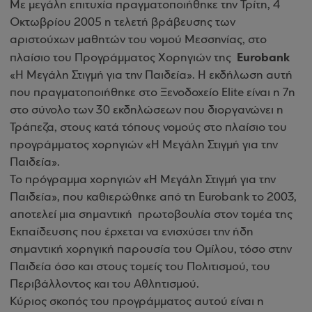
Με μεγάλη επιτυχία πραγματοποιήθηκε την Τρίτη, 4
Οκτωβρίου 2005 η τελετή βράβευσης των
αριστούχων μαθητών του νομού Μεσσηνίας, στο
Eurobank
πλαίσιο του Προγράμματος Χορηγιών της
«Η Μεγάλη Στιγμή για την Παιδεία». Η εκδήλωση αυτή
που πραγματοποιήθηκε στο Ξενοδοχείο Elite είναι η 7η
στο σύνολο των 30 εκδηλώσεων που διοργανώνει η
Τράπεζα, στους κατά τόπους νομούς στο πλαίσιο του
προγράμματος χορηγιών «Η Μεγάλη Στιγμή για την
Παιδεία».
Το πρόγραμμα χορηγιών «Η Μεγάλη Στιγμή για την
Παιδεία», που καθιερώθηκε από τη Eurobank το 2003,
αποτελεί μια σημαντική πρωτοβουλία στον τομέα της
Εκπαίδευσης που έρχεται να ενισχύσει την ήδη
σημαντική χορηγική παρουσία του Ομίλου, τόσο στην
Παιδεία όσο και στους τομείς του Πολιτισμού, του
Περιβάλλοντος και του Αθλητισμού
.
Κύριος σκοπός του προγράμματος αυτού είναι η