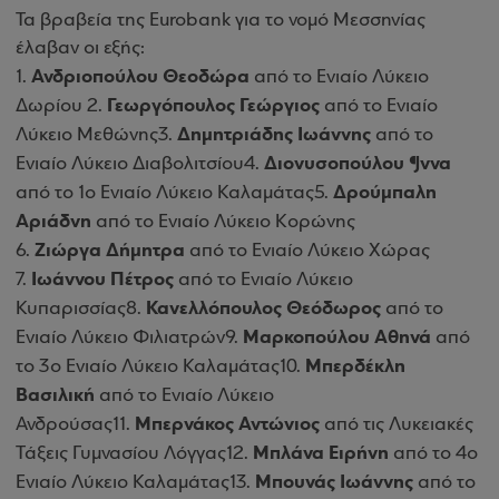
Τα βραβεία της Eurobank για το νομό Μεσσηνίας
έλαβαν οι εξής
:
Ανδριοπούλου Θεοδώρα
1
.
από το Ενιαίο Λύκειο
Γεωργόπουλος Γεώργιος
Δωρίου 2.
από το Ενιαίο
Δημητριάδης Ιωάννης
Λύκειο Μεθώνης3.
από το
Διονυσοπούλου ¶ννα
Ενιαίο Λύκειο Διαβολιτσίου4.
Δρούμπαλη
από το 1ο Ενιαίο Λύκειο Καλαμάτας5.
Αριάδνη
από το Ενιαίο Λύκειο Κορώνης
Ζιώργα Δήμητρα
6.
από το Ενιαίο Λύκειο Χώρας
Ιωάννου Πέτρος
7
.
από το Ενιαίο Λύκειο
Κανελλόπουλος Θεόδωρος
Κυπαρισσίας8.
από το
Μαρκοπούλου Αθηνά
Ενιαίο Λύκειο Φιλιατρών9.
από
Μπερδέκλη
το 3ο Ενιαίο Λύκειο Καλαμάτας10.
Βασιλική
από το Ενιαίο Λύκειο
Μπερνάκος Αντώνιος
Ανδρούσας11.
από τις Λυκειακές
Μπλάνα Ειρήνη
Τάξεις Γυμνασίου Λόγγας12.
από το 4ο
Μπουνάς Ιωάννης
Ενιαίο Λύκειο Καλαμάτας13.
από το