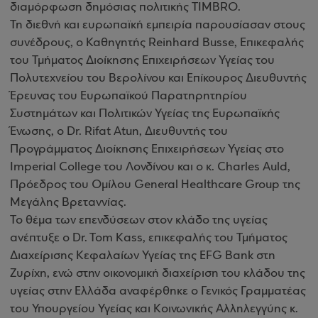
διαμόρφωση δημόσιας πολιτικής TIMBRO.
Τη διεθνή και ευρωπαϊκή εμπειρία παρουσίασαν στους
συνέδρους, ο Καθηγητής Reinhard Busse, Επικεφαλής
του Τμήματος Διοίκησης Επιχειρήσεων Υγείας του
Πολυτεχνείου του Βερολίνου και Επίκουρος Διευθυντής
Έρευνας του Ευρωπαϊκού Παρατηρητηρίου
Συστημάτων και Πολιτικών Υγείας της Ευρωπαϊκής
Ένωσης, ο Dr. Rifat Atun, Διευθυντής του
Προγράμματος Διοίκησης Επιχειρήσεων Υγείας στο
Imperial College του Λονδίνου και ο κ. Charles Auld,
Πρόεδρος του Ομίλου General Healthcare Group της
Μεγάλης Βρεταννίας.
Το θέμα των επενδύσεων στον κλάδο της υγείας
ανέπτυξε ο Dr. Tom Kass, επικεφαλής του Τμήματος
Διαχείρισης Κεφαλαίων Υγείας της EFG Bank στη
Ζυρίχη, ενώ στην οικονομική διαχείριση του κλάδου της
υγείας στην Ελλάδα αναφέρθηκε ο Γενικός Γραμματέας
του Υπουργείου Υγείας και Κοινωνικής Αλληλεγγύης κ.