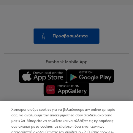
Προσβασιμότητα
Eurobank Mobile App
Χρησιμοποιούμε cookies για να βελτιώσουμε την online εμπειρία
Copyright © 2026
σας, να αναλύουμε την επισκεψιμότητα στον διαδικτυακό τόπο
μας κ.λπ. Μπορείτε να επιλέξετε και να αλλάξετε τις προτιμήσεις
σας σχετικά με τα cookies (με εξαίρεση όσα είναι τεχνικώς
Όροι Χρήσης
απαραίτητα) ακολουθώντας τον σύνδεσμο «Ρυθμίσεις cookies».