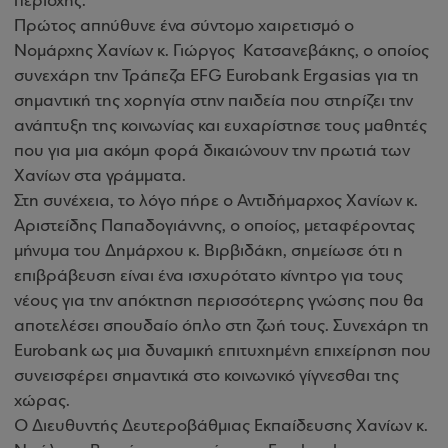
περιοχής.
Πρώτος απηύθυνε ένα σύντομο χαιρετισμό ο
Νομάρχης Χανίων κ. Γιώργος Κατσανεβάκης, ο οποίος
συνεχάρη την Τράπεζα EFG Eurobank Ergasias για τη
σημαντική της χορηγία στην παιδεία που στηρίζει την
ανάπτυξη της κοινωνίας και ευχαρίστησε τους μαθητές
που για μια ακόμη φορά δικαιώνουν την πρωτιά των
Χανίων στα γράμματα
.
Στη συνέχεια, το λόγο πήρε ο Αντιδήμαρχος Χανίων κ.
Αριστείδης Παπαδογιάννης, ο οποίος, μεταφέροντας
μήνυμα του Δημάρχου κ. Βιρβιδάκη, σημείωσε ότι η
επιβράβευση είναι ένα ισχυρότατο κίνητρο για τους
νέους για την απόκτηση περισσότερης γνώσης που θα
αποτελέσει σπουδαίο όπλο στη ζωή τους. Συνεχάρη τη
Eurobank ως μια δυναμική επιτυχημένη επιχείρηση που
συνεισφέρει σημαντικά στο κοινωνικό γίγνεσθαι της
χώρας.
Ο Διευθυντής Δευτεροβάθμιας Εκπαίδευσης Χανίων κ.