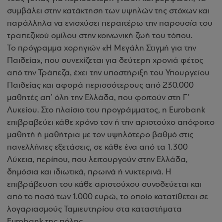
συμβάλει στην κατάκτηση των υψηλών της στόχων και
παράλληλα να ενισχύσει περαιτέρω την παρουσία του
τραπεζικού ομίλου στην κοινωνική ζωή του τόπου.
Το πρόγραμμα χορηγιών «Η Μεγάλη Στιγμή για την
Παιδεία», που συνεχίζεται για δεύτερη χρονιά φέτος
από την Τράπεζα, έχει την υποστήριξη του Υπουργείου
Παιδείας και αφορά περισσότερους από 230.000
μαθητές απ’ όλη την Ελλάδα, που φοιτούν στη Γ’
Λυκείου. Στο πλαίσιο του προγράμματος, η Eurobank
επιβραβεύει κάθε χρόνο τον ή την αριστούχο απόφοιτο
μαθητή ή μαθήτρια με τον υψηλότερο βαθμό στις
πανελλήνιες εξετάσεις, σε κάθε ένα από τα 1.300
Λύκεια, περίπου, που λειτουργούν στην Ελλάδα,
δημόσια και ιδιωτικά, πρωινά ή νυκτερινά. Η
επιβράβευση του κάθε αριστούχου συνοδεύεται και
από το ποσό των 1.000 ευρώ, το οποίο κατατίθεται σε
λογαριασμούς Ταμιευτηρίου στα καταστήματα
Eurobank της πόλης.