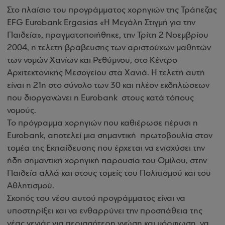
Στο πλαίσιο του προγράμματος χορηγιών της Τράπεζας
EFG Eurobank Ergasias «Η Μεγάλη Στιγμή για την
Παιδεία», πραγματοποιήθηκε, την Τρίτη 2 Νοεμβρίου
2004, η τελετή βράβευσης των αριστούχων μαθητών
των νομών Χανίων και Ρεθύμνου, στο Κέντρο
Αρχιτεκτονικής Μεσογείου στα Χανιά. Η τελετή αυτή
είναι η 21η στο σύνολο των 30 και πλέον εκδηλώσεων
που διοργανώνει η Eurobank στους κατά τόπους
νομούς.
Το πρόγραμμα χορηγιών που καθιέρωσε πέρυσι η
Eurobank, αποτελεί μια σημαντική πρωτοβουλία στον
τομέα της Εκπαίδευσης που έρχεται να ενισχύσει την
ήδη σημαντική χορηγική παρουσία του Ομίλου, στην
Παιδεία αλλά και στους τομείς του Πολιτισμού και του
Αθλητισμού.
Σκοπός του νέου αυτού προγράμματος είναι να
υποστηρίξει και να ενθαρρύνει την προσπάθεια της
νέας γενιάς για περισσότερη γνώση και μόρφωση, να