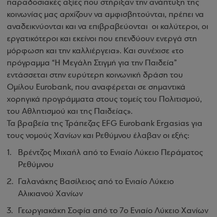
παραδοσιακές αξίες που στήριξαν την ανάπτυξη της
κοινωνίας μας αρχίζουν να αμφισβητούνται, πρέπει να
αναδεικνύονται και να επιβραβεύονται οι καλύτεροι, οι
εργατικότεροι και εκείνοι που επενδύουν ενεργά στη
μόρφωση και την καλλιέργεια». Και συνέχισε «το
πρόγραμμα “Η Μεγάλη Στιγμή για την Παιδεία”
εντάσσεται στην ευρύτερη κοινωνική δράση του
Ομίλου Eurobank, που αναφέρεται σε σημαντικά
χορηγικά προγράμματα στους τομείς του Πολιτισμού,
του Αθλητισμού και της Παιδείας».
Τα βραβεία της Τράπεζας EFG Eurobank Ergasias για
τους νομούς Χανίων και Ρεθύμνου έλαβαν οι εξής:
Βρέντζος Μιχαήλ από το Ενιαίο Λύκειο Περάματος
Ρεθύμνου
Γαλανάκης Βασίλειος από το Ενιαίο Λύκειο
Αλικιανού Χανίων
Γεωργιακάκη Σοφία από το 7ο Ενιαίο Λύκειο Χανίων