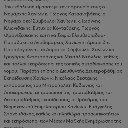
Την εκδήλωση τίμησαν με την παρουσία τους ο
Νομάρχης Χανίων κ. Γιώργος Κατσανεβάκης, οι
Νομαρχιακοί Σύμβουλοι Χανίων κ.κ. Ιωάννης
Κλωνιδάκης, Ευτύχιος Κονταξάκης, Γιώργος
Φραντζεσκάκης και η κα Σοφία Ελευθεριάδου-
Παπαδάκη, ο Αντιδήμαρχος Χανίων κ. Αριστείδης
Παπαδογιάννης, οι Δημοτικοί Σύμβουλοι Χανίων κ.κ.
Γρηγόρης Αναστασάκης και Μιχαήλ Ντάλλας, καθώς
και πολλοί εκπρόσωποι της τοπικής αυτοδιοίκησης του
νομού. Παρέστη επίσης ο Διευθυντής Δευτεροβάθμιας
Εκπαίδευσης Χανίων κ. Νικόλαος Βεστάκης,
εκπρόσωπος του Μητροπολίτη Κυδωνίας και
Αποκορωνού, εκπρόσωποι της πρωτοβάθμιας και
δευτεροβάθμιας εκπαίδευσης, ο Πρόεδρος του
Βιομηχανικού Επιμελητηρίου Χανίων κ. Ευάγγελος
Σπανουδάκης, καθώς και πληθώρα προσωπικοτήτων
και εκπρόσωποι των Μέσων Μαζικής Ενημέρωσης της