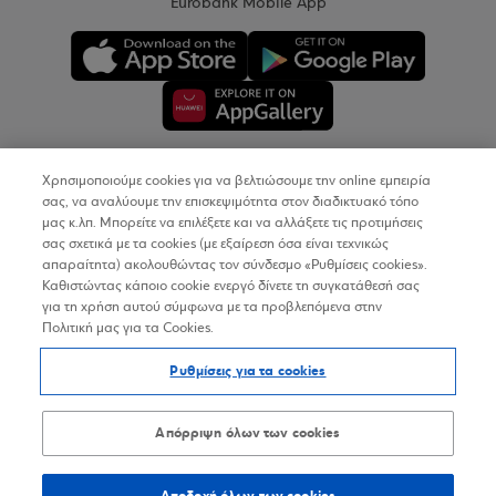
Eurobank Mobile App
Χρησιμοποιούμε cookies για να βελτιώσουμε την online εμπειρία
Copyright © 2026
σας, να αναλύουμε την επισκεψιμότητα στον διαδικτυακό τόπο
μας κ.λπ. Μπορείτε να επιλέξετε και να αλλάξετε τις προτιμήσεις
σας σχετικά με τα cookies (με εξαίρεση όσα είναι τεχνικώς
Όροι Χρήσης
απαραίτητα) ακολουθώντας τον σύνδεσμο «Ρυθμίσεις cookies».
Καθιστώντας κάποιο cookie ενεργό δίνετε τη συγκατάθεσή σας
Προσωπικά Δεδομένα στον Διαδικτυακό Τόπο
για τη χρήση αυτού σύμφωνα με τα προβλεπόμενα στην
Πολιτική μας για τα Cookies.
Πολιτική Cookies
Ρυθμίσεις για τα cookies
Δήλωση Προσβασιμότητας
Sitemap
Απόρριψη όλων των cookies