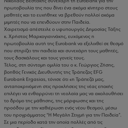
Νικόλαος Βεστάκης συνεχάρη τη Eurobank για την
πρωτοβουλία της που δίνει ένα ακόμα κίνητρο στους
μαθητές και το ευχήθηκε να βρεθούν πολλοί ακόμα
μιμητές που να επενδύουν στην Παιδεία.
Χαιρετισμό απέστειλε ο υφυπουργός Δημοσίας Τάξης
κ. Χρήστος Μαρκογιαννάκης, ευχόμενος η
πρωτοβουλία αυτή της Eurobank να εξελιχθεί σε θεσμό
που στηρίζει την παιδεία και συνεχάρη τους μαθητές,
τους δασκάλους και τους γονείς τους.
Τέλος, στη σύντομη ομιλία του ο κ. Γεώργιος Ζήσης,
βοηθός Γενικός Διευθυντής της Τράπεζας ΕFG
Eurobank Ergasias, τόνισε ότι «η Τράπεζά μας,
ανταποκρινόμενη στις προκλήσεις της νέας εποχής
επιλέγει να ενθαρρύνει τη νεολαία μας να ακολουθήσει
το δρόμο της μάθησης, της μόρφωσης και της
προόδου με την καθιέρωση ενός νέου θεσμού, μέσω
του προγράμματος “Η Μεγάλη Στιγμή για την Παιδεία”.
Σε μια περίοδο κατά την οποία πολλές από τις