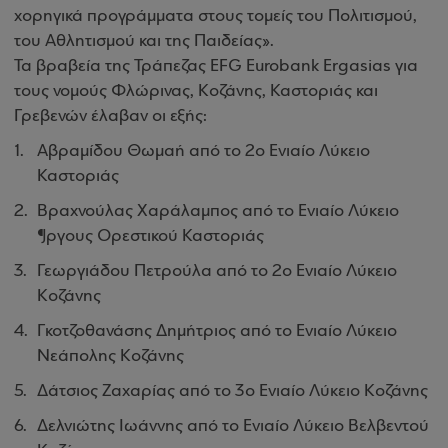
χορηγικά προγράμματα στους τομείς του Πολιτισμού,
του Αθλητισμού και της Παιδείας».
Τα βραβεία της Τράπεζας EFG Eurobank Ergasias για
τους νομούς Φλώρινας, Κοζάνης, Καστοριάς και
Γρεβενών έλαβαν οι εξής:
Αβραμίδου Θωμαή από το 2ο Ενιαίο Λύκειο
Καστοριάς
Βραχνούλας Χαράλαμπος από το Ενιαίο Λύκειο
¶ργους Ορεστικού Καστοριάς
Γεωργιάδου Πετρούλα από το 2ο Ενιαίο Λύκειο
Κοζάνης
Γκοτζοθανάσης Δημήτριος από το Ενιαίο Λύκειο
Νεάπολης Κοζάνης
Δάτσιος Ζαχαρίας από το 3ο Ενιαίο Λύκειο Κοζάνης
Δελνιώτης Ιωάννης από το Ενιαίο Λύκειο Βελβεντού