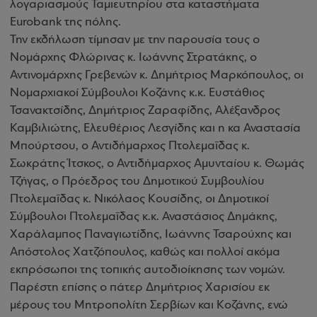
λογαριασμούς Ταμιευτηρίου στα καταστήματα
Eurobank της πόλης.
Την εκδήλωση τίμησαν με την παρουσία τους ο
Νομάρχης Φλώρινας κ. Ιωάννης Στρατάκης, ο
Αντινομάρχης Γρεβενών κ. Δημήτριος Μαρκόπουλος, οι
Νομαρχιακοί Σύμβουλοι Κοζάνης κ.κ. Ευστάθιος
Τσανακτσίδης, Δημήτριος Ζαραφίδης, Αλέξανδρος
Καμβιλιώτης, Ελευθέριος Λεσγίδης και η κα Αναστασία
Μπούρτσου, ο Αντιδήμαρχος Πτολεμαΐδας κ.
Σωκράτης Ίτσκος, ο Αντιδήμαρχος Αμυνταίου κ. Θωμάς
Τζήγας, ο Πρόεδρος του Δημοτικού Συμβουλίου
Πτολεμαΐδας κ. Νικόλαος Κουσίδης, οι Δημοτικοί
Σύμβουλοι Πτολεμαΐδας κ.κ. Αναστάσιος Δημάκης,
Χαράλαμπος Παναγιωτίδης, Ιωάννης Τσαρούχης και
Απόστολος Χατζόπουλος, καθώς και πολλοί ακόμα
εκπρόσωποι της τοπικής αυτοδιοίκησης των νομών.
Παρέστη επίσης ο πάτερ Δημήτριος Χαρισίου εκ
μέρους του Μητροπολίτη Σερβίων και Κοζάνης, ενώ