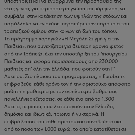
υποστηρίξει και να ενθαρρύνει την προσπάθεια της
νέας γενιάς για περισσότερη γνώση και μόρφωση, να
συμβάλει στην κατάκτηση των υψηλών της στόχων και
παράλληλα να ενισχύσει περαιτέρω την παρουσία του
τραπεζικού ομίλου στην κοινωνική ζωή του τόπου.
Το πρόγραμμα χορηγιών «Η Μεγάλη Στιγμή για την
Παιδεία», που συνεχίζεται για δεύτερη χρονιά φέτος
από την Τράπεζα, έχει την υποστήριξη του Υπουργείου
Παιδείας και αφορά περισσότερους από 230.000
μαθητές απ’ όλη την Ελλάδα, που φοιτούν στη Γ’
Λυκείου. Στο πλαίσιο του προγράμματος, η Eurobank
επιβραβεύει κάθε χρόνο τον ή την αριστούχο απόφοιτο
μαθητή ή μαθήτρια με τον υψηλότερο βαθμό στις
πανελλήνιες εξετάσεις, σε κάθε ένα από τα 1.300
Λύκεια, περίπου, που λειτουργούν στην Ελλάδα,
δημόσια και ιδιωτικά, πρωινά ή νυκτερινά. Η
επιβράβευση του κάθε αριστούχου συνοδεύεται και
από το ποσό των 1.000 ευρώ, το οποίο κατατίθεται σε