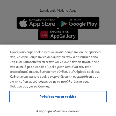
Eurobank Mobile App
Χρησιμοποιούμε cookies για να βελτιώσουμε την online εμπειρία
Copyright © 2026
σας, να αναλύουμε την επισκεψιμότητα στον διαδικτυακό τόπο
μας κ.λπ. Μπορείτε να επιλέξετε και να αλλάξετε τις προτιμήσεις
σας σχετικά με τα cookies (με εξαίρεση όσα είναι τεχνικώς
Όροι Χρήσης
απαραίτητα) ακολουθώντας τον σύνδεσμο «Ρυθμίσεις cookies».
Καθιστώντας κάποιο cookie ενεργό δίνετε τη συγκατάθεσή σας
Προσωπικά Δεδομένα στον Διαδικτυακό Τόπο
για τη χρήση αυτού σύμφωνα με τα προβλεπόμενα στην
Πολιτική μας για τα Cookies.
Πολιτική Cookies
Ρυθμίσεις για τα cookies
Δήλωση Προσβασιμότητας
Sitemap
Απόρριψη όλων των cookies