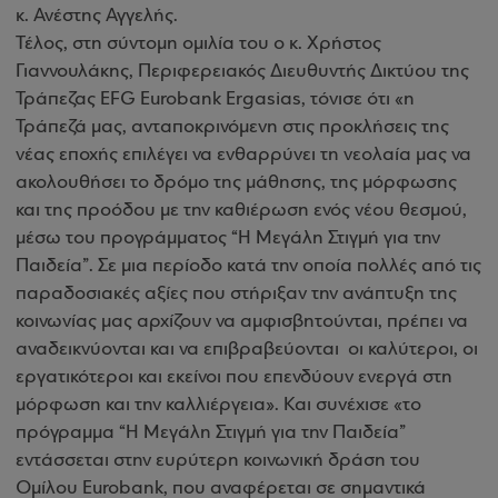
κ. Ανέστης Αγγελής.
Τέλος, στη σύντομη ομιλία του ο κ. Χρήστος
Γιαννουλάκης, Περιφερειακός Διευθυντής Δικτύου της
Τράπεζας ΕFG Eurobank Ergasias, τόνισε ότι «η
Τράπεζά μας, ανταποκρινόμενη στις προκλήσεις της
νέας εποχής επιλέγει να ενθαρρύνει τη νεολαία μας να
ακολουθήσει το δρόμο της μάθησης, της μόρφωσης
και της προόδου με την καθιέρωση ενός νέου θεσμού,
μέσω του προγράμματος “Η Μεγάλη Στιγμή για την
Παιδεία”. Σε μια περίοδο κατά την οποία πολλές από τις
παραδοσιακές αξίες που στήριξαν την ανάπτυξη της
κοινωνίας μας αρχίζουν να αμφισβητούνται, πρέπει να
αναδεικνύονται και να επιβραβεύονται οι καλύτεροι, οι
εργατικότεροι και εκείνοι που επενδύουν ενεργά στη
μόρφωση και την καλλιέργεια». Και συνέχισε «το
πρόγραμμα “Η Μεγάλη Στιγμή για την Παιδεία”
εντάσσεται στην ευρύτερη κοινωνική δράση του
Ομίλου Eurobank, που αναφέρεται σε σημαντικά