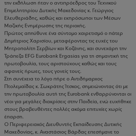
την εκδήλωση ήταν ο αντιπρόεδρος του Τεχνικού
Επιμελητηρίου Δυτικής Μακεδονίας κ. Γεώργιος
Ελευθεριάδης, καθώς και εκπρόσωποι των Μέσων
Μαζικής Ενημέρωσης της περιοχής.
Πρώτος απηύθυνε ένα σύντομο χαιρετισμό ο πάτερ
Δημήτριος Χαρισίου, μεταφέροντας τις ευχές του
Μητροπολίτη Σερβίων και Κοζάνης, και συνεχάρη την
Τράπεζα EFG Eurobank Ergasias για τη σημαντική της
πρωτοβουλία, τους αριστούχους καθώς και τους
αφανείς ήρωες, τους γονείς τους
.
Στη συνέχεια το λόγο πήρε ο Αντιδήμαρχος
Πτολεμαΐδας κ. Σωκράτης Ίτσκος, σημειώνοντας ότι με
την πρωτοβουλία αυτή της Eurobank ενθαρρύνονται οι
νέοι για μεγάλες διακρίσεις στην Παιδεία, ενώ ευχήθηκε
στους βραβευθέντες πολλές ακόμα επιτυχίες χωρίς
έπαρση.
Ο Περιφερειακός Διευθυντής Εκπαίδευσης Δυτικής
Μακεδονίας, κ. Αναστάσιος Βάρδας επεσήμανε το