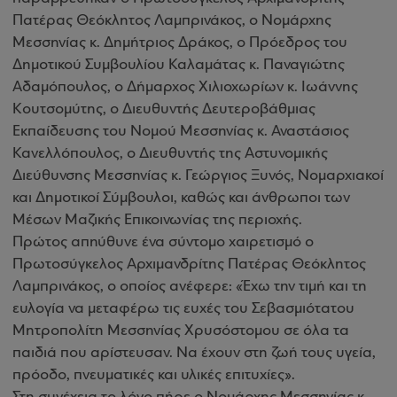
Πατέρας Θεόκλητος Λαμπρινάκος, ο Νομάρχης
Μεσσηνίας κ. Δημήτριος Δράκος, ο Πρόεδρος του
Δημοτικού Συμβουλίου Καλαμάτας κ. Παναγιώτης
Αδαμόπουλος, ο Δήμαρχος Χιλιοχωρίων κ. Ιωάννης
Κουτσομύτης, ο Διευθυντής Δευτεροβάθμιας
Εκπαίδευσης του Νομού Μεσσηνίας κ. Αναστάσιος
Κανελλόπουλος, ο Διευθυντής της Αστυνομικής
Διεύθυνσης Μεσσηνίας κ. Γεώργιος Ξυνός, Νομαρχιακοί
και Δημοτικοί Σύμβουλοι, καθώς και άνθρωποι των
Μέσων Μαζικής Επικοινωνίας της περιοχής.
Πρώτος απηύθυνε ένα σύντομο χαιρετισμό ο
Πρωτοσύγκελος Αρχιμανδρίτης Πατέρας Θεόκλητος
Λαμπρινάκος, ο οποίος ανέφερε: «Έχω την τιμή και τη
ευλογία να μεταφέρω τις ευχές του Σεβασμιότατου
Μητροπολίτη Μεσσηνίας Χρυσόστομου σε όλα τα
παιδιά που αρίστευσαν. Να έχουν στη ζωή τους υγεία,
πρόοδο, πνευματικές και υλικές επιτυχίες».