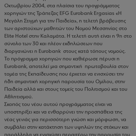
Οκτωβρίου 2004, στα πλαίσια του προγράμματος
χορηγιών της Τράπεζας EFG Eurobank Ergasias «Η
Μεγάλη Στιγμή για την Παιδεία», η τελετή βράβευσης
των αριστούχων μαθητών του Νομού Μεσσηνίας στο
Elite Hotel στην Καλαμάτα. Η τελετή αυτή είναι η 9η στο
σύνολο των 30 και πλέον εκδηλώσεων που
διοργανώνει η Eurobank στους κατά τόπους νομούς.
Το πρόγραμμα χορηγιών που καθιέρωσε πέρυσι η
Eurobank, αποτελεί μια σημαντική πρωτοβουλία στον
τομέα της Εκπαίδευσης που έρχεται να ενισχύσει την
ήδη σημαντική χορηγική παρουσία του Ομίλου, στην
Παιδεία αλλά και στους τομείς του Πολιτισμού και του
Αθλητισμού.
Σκοπός του νέου αυτού προγράμματος είναι να
υποστηρίξει και να ενθαρρύνει την προσπάθεια της
νέας γενιάς για περισσότερη γνώση και μόρφωση, να
συμβάλει στην κατάκτηση των υψηλών της στόχων και
παράλληλα να ενισχύσει περαιτέρω την παρουσία του