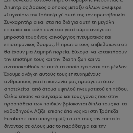
Στη συνέχεια το λόγο πήρε ο Νομάρχης Μεσσηνίας κ.
Δημήτριος Δράκος ο οποίος μεταξύ άλλων ανέφερε:
«Συγχαίρω την Τράπεζα γι’ αυτή της την πρωτοβουλία.
Συγχαρητήρια και στα παιδιά για αυτή τη μεγάλη
επιτυχία και καλή συνέχεια γιατί τώρα ανοίγεται
μπροστά τους ένας καινούργιος πνευματικός και
επιστημονικός δρόμος. Η πρωτιά τους επιβεβαιώνει ότι
θα έχουν μια λαμπρή πορεία. Εύχομαι να κατακτήσουν
την επιστήμη τους και την ίδια τη ζωή και να
ανταποκριθούν σε αυτά τα οποία έρχονται στο μέλλον.
Έχουμε ανάγκη αυτούς τους επιτυχημένους
ανθρώπους γιατί η κοινωνία μας προάγεται όταν
αποτελείται από άτομα υψηλού πνευματικού επιπέδου.
Θέλω επίσης να συγχαρώ και τους γονείς που στην
προσπάθεια των παιδιών βρίσκονται δίπλα τους και τα
καθοδηγούν. Αξίζει επίσης έπαινος και στη Τράπεζα
Eurobank που υπογραμμίζει αυτή τους την επιτυχία
δίνοντας σε όλους μας το παράδειγμα και την