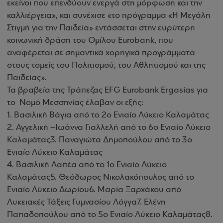
εκείνοι που επενδύουν ενεργά στη μόρφωση και την
καλλιέργεια», και συνέχισε «το πρόγραμμα «Η Μεγάλη
Στιγμή για την Παιδεία» εντάσσεται στην ευρύτερη
κοινωνική δράση του Ομίλου Eurobank, που
αναφέρεται σε σημαντικά χορηγικά προγράμματα
στους τομείς του Πολιτισμού, του Αθλητισμού και της
Παιδείας».
Τα βραβεία της Τράπεζας EFG Eurobank Ergasias για
το Νομό Μεσσηνίας έλαβαν οι εξής:
1
.
Βασιλική Βάγια από το 2ο Ενιαίο Λύκειο Καλαμάτας
2. Αγγελική –Ιωάννα Γιαλλελή από το 6ο Ενιαίο Λύκειο
Καλαμάτας3. Παναγιώτα Δημοπούλου από το 3ο
Ενιαίο Λύκειο Καλαμάτας
4. Βασιλική Λαπέα από το 1ο Ενιαίο Λύκειο
Καλαμάτας
5. Θεόδωρος Νικολακόπουλος από το
Ενιαίο Λύκειο Δωρίου6. Μαρία Ξαρχάκου από
Λυκειακές Τάξεις Γυμνασίου Λόγγα7. Ελένη
Παπαδοπούλου από το 5ο Ενιαίο Λύκειο Καλαμάτας8.