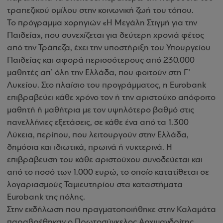
τραπεζικού ομίλου στην κοινωνική ζωή του τόπου.
Το πρόγραμμα χορηγιών «Η Μεγάλη Στιγμή για την
Παιδεία», που συνεχίζεται για δεύτερη χρονιά φέτος
από την Τράπεζα, έχει την υποστήριξη του Υπουργείου
Παιδείας και αφορά περισσότερους από 230.000
μαθητές απ’ όλη την Ελλάδα, που φοιτούν στη Γ’
Λυκείου. Στο πλαίσιο του προγράμματος, η Eurobank
επιβραβεύει κάθε χρόνο τον ή την αριστούχο απόφοιτο
μαθητή ή μαθήτρια με τον υψηλότερο βαθμό στις
πανελλήνιες εξετάσεις, σε κάθε ένα από τα 1.300
Λύκεια, περίπου, που λειτουργούν στην Ελλάδα,
δημόσια και ιδιωτικά, πρωινά ή νυκτερινά. Η
επιβράβευση του κάθε αριστούχου συνοδεύεται και
από το ποσό των 1.000 ευρώ, το οποίο κατατίθεται σε
λογαριασμούς Ταμιευτηρίου στα καταστήματα
Eurobank της πόλης.
Στην εκδήλωση που πραγματοποιήθηκε στην Καλαμάτα
παραβρέθηκαν ο Πρωτοσύγκελος Αρχιμανδρίτης