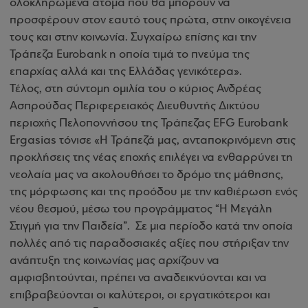
ολοκληρωμένα άτομα που θα μπορούν να
προσφέρουν στον εαυτό τους πρώτα, στην οικογένεια
τους και στην κοινωνία. Συγχαίρω επίσης και την
Τράπεζα Eurobank η οποία τιμά το πνεύμα της
επαρχίας αλλά και της Ελλάδας γενικότερα».
Τέλος, στη σύντομη ομιλία του ο κύριος Ανδρέας
Ασπρούδας Περιφερειακός Διευθυντής Δικτύου
περιοχής Πελοποννήσου της Τράπεζας ΕFG Eurobank
Ergasias τόνισε «H Τράπεζά μας, ανταποκρινόμενη στις
προκλήσεις της νέας εποχής επιλέγει να ενθαρρύνει τη
νεολαία μας να ακολουθήσει το δρόμο της μάθησης,
της μόρφωσης και της προόδου με την καθιέρωση ενός
νέου θεσμού, μέσω του προγράμματος “Η Μεγάλη
Στιγμή για την Παιδεία”. Σε μια περίοδο κατά την οποία
πολλές από τις παραδοσιακές αξίες που στήριξαν την
ανάπτυξη της κοινωνίας μας αρχίζουν να
αμφισβητούνται, πρέπει να αναδεικνύονται και να
επιβραβεύονται οι καλύτεροι, οι εργατικότεροι και