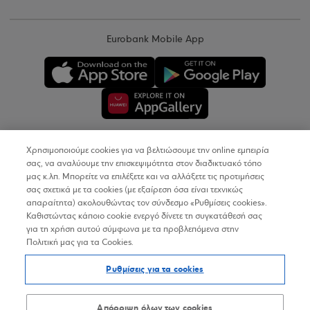
Eurobank Mobile App
Χρησιμοποιούμε cookies για να βελτιώσουμε την online εμπειρία
Copyright © 2026
σας, να αναλύουμε την επισκεψιμότητα στον διαδικτυακό τόπο
μας κ.λπ. Μπορείτε να επιλέξετε και να αλλάξετε τις προτιμήσεις
σας σχετικά με τα cookies (με εξαίρεση όσα είναι τεχνικώς
Όροι Χρήσης
απαραίτητα) ακολουθώντας τον σύνδεσμο «Ρυθμίσεις cookies».
Καθιστώντας κάποιο cookie ενεργό δίνετε τη συγκατάθεσή σας
Προσωπικά Δεδομένα στον Διαδικτυακό Τόπο
για τη χρήση αυτού σύμφωνα με τα προβλεπόμενα στην
Πολιτική μας για τα Cookies.
Πολιτική Cookies
Ρυθμίσεις για τα cookies
Δήλωση Προσβασιμότητας
Sitemap
Απόρριψη όλων των cookies