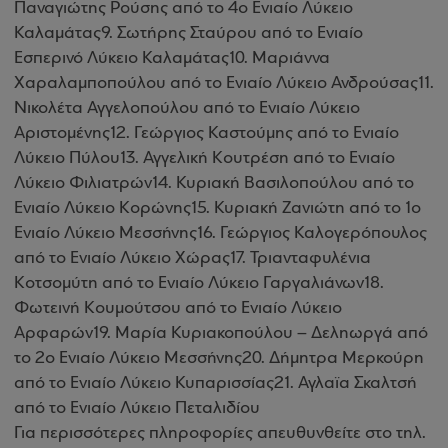
Παναγιώτης Ρούσης από το 4ο Ενιαίο Λύκειο
Καλαμάτας9. Σωτήρης Σταύρου από το Ενιαίο
Εσπερινό Λύκειο Καλαμάτας10. Μαριάννα
Χαραλαμποπούλου από το Ενιαίο Λύκειο Ανδρούσας11.
Νικολέτα Αγγελοπούλου από το Ενιαίο Λύκειο
Αριστομένης12. Γεώργιος Καστούμης από το Ενιαίο
Λύκειο Πύλου13. Αγγελική Κουτρέση από το Ενιαίο
Λύκειο Φιλιατρών14. Κυριακή Βασιλοπούλου από το
Ενιαίο Λύκειο Κορώνης15. Κυριακή Ζανιώτη από το 1ο
Ενιαίο Λύκειο Μεσσήνης16. Γεώργιος Καλογερόπουλος
από το Ενιαίο Λύκειο Χώρας17. Τριανταφυλένια
Κοτσομύτη από το Ενιαίο Λύκειο Γαργαλιάνων18.
Φωτεινή Κουμούτσου από το Ενιαίο Λύκειο
Αρφαρών19. Μαρία Κυριακοπούλου – Δεληωργά από
το 2ο Ενιαίο Λύκειο Μεσσήνης20. Δήμητρα Μερκούρη
από το Ενιαίο Λύκειο Κυπαρισσίας21. Αγλαϊα Σκαλτσή
από το Ενιαίο Λύκειο Πεταλιδίου
Για περισσότερες πληροφορίες απευθυνθείτε στο τηλ.