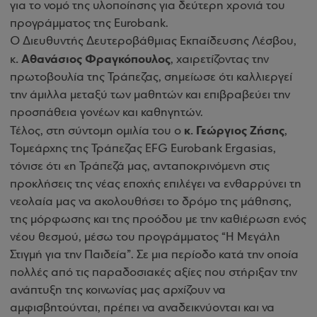
για το νομό της υλοποίησης για δεύτερη χρονιά του
προγράμματος της Eurobank.
Ο Διευθυντής Δευτεροβάθμιας Εκπαίδευσης Λέσβου,
. Αθανάσιος Φραγκόπουλος
κ
, χαιρετίζοντας την
πρωτοβουλία της Τράπεζας, σημείωσε ότι καλλιεργεί
την άμιλλα μεταξύ των μαθητών και επιβραβεύει την
προσπάθεια γονέων και καθηγητών.
κ. Γεώργιος Ζήσης
Τέλος, στη σύντομη ομιλία του ο
,
Τομεάρχης της Τράπεζας ΕFG Eurobank Ergasias,
τόνισε ότι «η Τράπεζά μας, ανταποκρινόμενη στις
προκλήσεις της νέας εποχής επιλέγει να ενθαρρύνει τη
νεολαία μας να ακολουθήσει το δρόμο της μάθησης,
της μόρφωσης και της προόδου με την καθιέρωση ενός
νέου θεσμού, μέσω του προγράμματος “Η Μεγάλη
Στιγμή για την Παιδεία”. Σε μια περίοδο κατά την οποία
πολλές από τις παραδοσιακές αξίες που στήριξαν την
ανάπτυξη της κοινωνίας μας αρχίζουν να
αμφισβητούνται, πρέπει να αναδεικνύονται και να