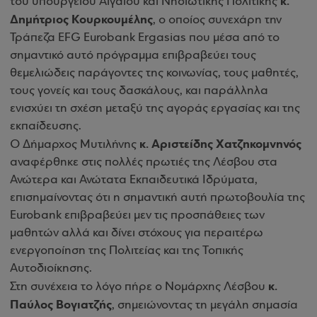
κ.
του υπουργείου Αιγαίου και Νησιωτικής Πολιτικής
Δημήτριος Κουρκουμέλης
, ο οποίος συνεχάρη την
Τράπεζα EFG Eurobank Ergasias που μέσα από το
σημαντικό αυτό πρόγραμμα επιβραβεύει τους
θεμελιώδεις παράγοντες της κοινωνίας, τους μαθητές,
τους γονείς και τους δασκάλους, και παράλληλα
ενισχύει τη σχέση μεταξύ της αγοράς εργασίας και της
εκπαίδευσης.
κ. Αριστείδης Χατζηκομνηνός
Ο Δήμαρχος Μυτιλήνης
αναφέρθηκε στις πολλές πρωτιές της Λέσβου στα
Ανώτερα και Ανώτατα Εκπαιδευτικά Ιδρύματα,
επισημαίνοντας ότι η σημαντική αυτή πρωτοβουλία της
Eurobank επιβραβεύει μεν τις προσπάθειες των
μαθητών αλλά και δίνει στόχους για περαιτέρω
ενεργοποίηση της Πολιτείας και της Τοπικής
Αυτοδιοίκησης.
κ.
Στη συνέχεια το λόγο πήρε ο Νομάρχης Λέσβου
Παύλος Βογιατζής
, σημειώνοντας τη μεγάλη σημασία