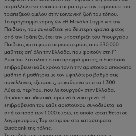
παράλληλα να ενισχύσει περαιτέρω την παρουσία του
τραπεζικού ομίλου στην κοινωνική ζωή του τόπου.
Το πρόγραμμα χορηγιών «Η Μεγάλη Στιγμή για την
Παιδεία», που συνεχίζεται για δεύτερη χρονιά φέτος
από την Τράπεζα, έχει την υποστήριξη του Υπουργείου
Παιδείας και αφορά περισσότερους από 230.000
μαθητές απ’ όλη την Ελλάδα, που φοιτούν στη Γ’
Λυκείου. Στο πλαίσιο του προγράμματος, η Eurobank
επιβραβεύει κάθε χρόνο τον ή την αριστούχο απόφοιτο
μαθητή ή μαθήτρια με τον υψηλότερο βαθμό στις
πανελλήνιες εξετάσεις, σε κάθε ένα από τα 1.300
Λύκεια, περίπου, που λειτουργούν στην Ελλάδα,
δημόσια και ιδιωτικά, πρωινά ή νυκτερινά. Η
επιβράβευση του κάθε αριστούχου συνοδεύεται και
από το ποσό των 1.000 ευρώ, το οποίο κατατίθεται σε
λογαριασμούς Ταμιευτηρίου στα καταστήματα
Eurobank της πόλης.
Την εκδήλωση τίμησαν με την παρουσία τους η