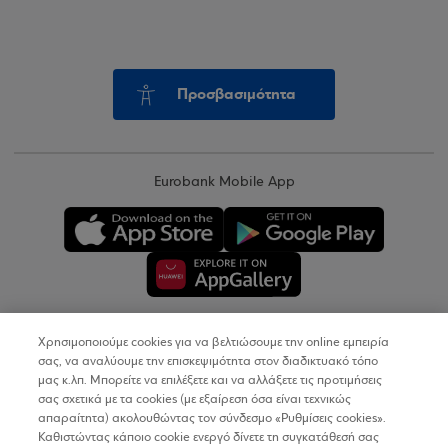
Προσβασιμότητα
Eurobank Mobile App
Χρησιμοποιούμε cookies για να βελτιώσουμε την online εμπειρία
Copyright © 2026
σας, να αναλύουμε την επισκεψιμότητα στον διαδικτυακό τόπο
μας κ.λπ. Μπορείτε να επιλέξετε και να αλλάξετε τις προτιμήσεις
σας σχετικά με τα cookies (με εξαίρεση όσα είναι τεχνικώς
Όροι Χρήσης
απαραίτητα) ακολουθώντας τον σύνδεσμο «Ρυθμίσεις cookies».
Καθιστώντας κάποιο cookie ενεργό δίνετε τη συγκατάθεσή σας