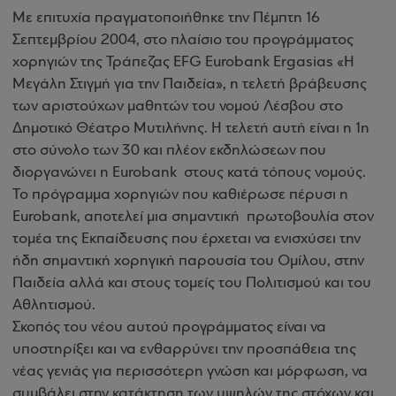
Με επιτυχία πραγματοποιήθηκε την Πέμπτη 16
Σεπτεμβρίου 2004, στο πλαίσιο του προγράμματος
χορηγιών της Τράπεζας EFG Eurobank Ergasias «Η
Μεγάλη Στιγμή για την Παιδεία», η τελετή βράβευσης
των αριστούχων μαθητών του νομού Λέσβου στο
Δημοτικό Θέατρο Μυτιλήνης. Η τελετή αυτή είναι η 1η
στο σύνολο των 30 και πλέον εκδηλώσεων που
διοργανώνει η Eurobank στους κατά τόπους νομούς
.
Το πρόγραμμα χορηγιών που καθιέρωσε πέρυσι η
Eurobank, αποτελεί μια σημαντική πρωτοβουλία στον
τομέα της Εκπαίδευσης που έρχεται να ενισχύσει την
ήδη σημαντική χορηγική παρουσία του Ομίλου, στην
Παιδεία αλλά και στους τομείς του Πολιτισμού και του
Αθλητισμού.
Σκοπός του νέου αυτού προγράμματος είναι να
υποστηρίξει και να ενθαρρύνει την προσπάθεια της
νέας γενιάς για περισσότερη γνώση και μόρφωση, να
συμβάλει στην κατάκτηση των υψηλών της στόχων και