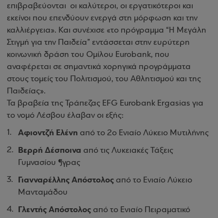
επιβραβεύονται οι καλύτεροι, οι εργατικότεροι και
εκείνοι που επενδύουν ενεργά στη μόρφωση και την
καλλιέργεια». Και συνέχισε «το πρόγραμμα “Η Μεγάλη
Στιγμή για την Παιδεία” εντάσσεται στην ευρύτερη
κοινωνική δράση του Ομίλου Eurobank, που
αναφέρεται σε σημαντικά χορηγικά προγράμματα
στους τομείς του Πολιτισμού, του Αθλητισμού και της
Παιδείας».
Τα βραβεία της Τράπεζας EFG Eurobank Ergasias για
το νομό Λέσβου έλαβαν οι εξής:
Αφιοντζή Ελένη
από το 2ο Ενιαίο Λύκειο Μυτιλήνης
Βερρή Δέσποινα
από τις Λυκειακές Τάξεις
Γυμνασίου ¶γρας
Γιανναρέλλης Απόστολος
από το Ενιαίο Λύκειο
Μανταμάδου
Γλεντής Απόστολος
από το Ενιαίο Πειραματικό