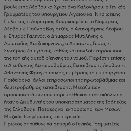
βουλευτής Λέσβου κα Χριστιάνα Καλογήρου, ο Γενικός
Γραμματέας του υπουργείου Αιγαίου και Νησιωτικής
Πολιτικής κ. Δημήτριος Κουρκουμέλης, ο Νομάρχης
Λέσβου κ. Παύλος Βογιατζής, ο Αντινομάρχης Λέσβου
κ. Σπύρος Γαληνός, ο Δήμαρχος Μυτιλήνης κ.
Αριστείδης Χατζηκομνηνός, ο Δήμαρχος Γέρας κ.
Σωτήριος Ζαμτράκης, καθώς και πολλοί εκπρόσωποι
της τοπικής αυτοδιοίκησης του νομού. Παρέστη επίσης
ο Διευθυντής Δευτεροβάθμιας Εκπαίδευσης Λέσβου κ.
Αθανάσιος Φραγκόπουλος, εκ μέρους του υπουργείου
Παιδείας και άλλοι εκπρόσωποι της πρωτοβάθμιας και
δευτεροβάθμιας εκπαίδευσης. Μεταξύ των
προσωπικοτήτων που παρευρέθηκαν στην εκδήλωση
ήταν ο Διευθυντής του υποκαταστήματος της Τράπεζας
της Ελλάδος κ. Πατακός και εκπρόσωποι των Μέσων
Μαζικής Ενημέρωσης της περιοχής.
Πρώτος απηύθυνε χαιρετισμό ο Γενικός Γραμματέας