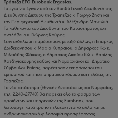
Τράπεζα EFG Eurobank Ergasias
.
Τα εγκαίνια έγιναν από τον Βοηθό Γενικό Διευθυντή της
Διεύθυνσης Δικτύου της Τράπεζας κ. Γιώργο Ζήση και
τον Περιφερειακό Διευθυντή κ. Αλέξανδρο Μανωλιά.
Τα καθήκοντα του Διευθυντή του Καταστήματος έχει
αναλάβει ο κ. Γιώργος Κούρος.
Στην εκδήλωση παρέστησαν, μεταξύ άλλων, η Έπαρχος
Δωδεκανήσου κ. Μαρία Κυπραίου, ο Δήμαρχος Κώ κ.
Μιλτιάδης Φάκκος, ο Δήμαρχος Δικαίου Κώ κ. Βασίλης
Χατζηγιακουμής καθώς και Νομαρχιακοί και Δημοτικοί
Σύμβουλοι. Επίσης, παρέστησαν εκπρόσωποι του
εμπορικού και επιχειρηματικού κόσμου και πελάτες της
Τράπεζας.
Το νέο κατάστημα (Εθνικής Αντιστάσεως και Νυμφαίας,
τηλ. 2240-27740) θα παρέχει όλο το φάσμα των
προϊόντων και υπηρεσιών της Eurobank, που
λειτουργεί κατά τρόπο πελατοκεντρικό αλλά και με
ανθρωποκεντρική φιλοσοφία προσφέροντας