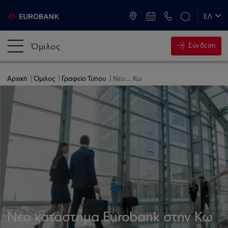
ATM & Καταστήματα
ΕΛ
EN
Όμιλος
Σύνδεση
Αρχική
Όμιλος
Γραφείο Τύπου
Νέο ... Κω
Νέο κατάστημα Eurobank στην Κω