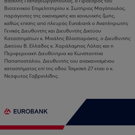
Βασίλης Παπαγεωργόπουλος, ο Πρόεδρος του
Βιοτεχνικού Επιμελητηρίου κ. Σωτήριος Μαγόπουλος,
παράγοντες της οικονομικής και κοινωνικής ζωής,
καθώς επίσης από πλευράς Eurobank ο Αναπληρωτής
Γενικός Διευθυντής και Διευθυντής Δικτύου
Καταστημάτων κ. Μιχάλης Βλασταράκης, ο Διευθυντής
Δικτύου Β. Ελλάδος κ. Χαράλαμπος Λόλας και η
Περιφερειακή Διευθύντρια κα Κωνσταντίνα
Παπαποστόλου. Διευθυντής του ανακαινισμένου
καταστήματος επί της οδού Τσιμισκή 27 είναι ο κ.
Νεόφυτος Γαβριηλίδης
.