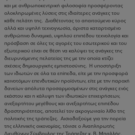
και με ανθρωποκεντρική φιλοσοφία προσφέροντας
ολοκληρωμένες λύσεις στις ιδιαίτερες ανάγκες του
κάθε πελάτη της. Διαθέτοντας το απαιτούμενο κύρος
αλλά και υψηλή τεχνογνωσία, άριστα καταρτισμένο
ανθρώπινο δυναμικό, υψηλού επιπέδου τεχνολογία και
πρόσβαση σε όλες τις αγορές του εσωτερικού και του
εξωτερικού είναι σε θέση να καλύψει τις ανάγκες της
διευρυνόμενης πελατείας της με την οποία κτίζει
σχέσεις δημιουργικής εμπιστοσύνης. Η υποστήριξη
των ιδιωτών σε όλα τα επίπεδα, είτε με την προσφορά
καινοτόμων επενδυτικών προϊόντων, είτε με την παροχή
δανείων απόλυτα προσαρμοσμένων στις ανάγκες ενός
εκάστου και η κάλυψη των ιδιωτικών επιχειρήσεων,
ανεξαρτήτου μεγέθους και ανεξαρτήτως επιπέδου
δραστηριότητας, αποτελεί τον ακρογωνιαίο λίθο της
πολιτικής της τράπεζας. Αισιοδοξούμε για την πορεία
της ελληνικής οικονομίας, τόνισε ο Αναπληρωτής
Διευθύνων Σύμβουλος της Τράπεζας κ. Β. Μπαλλής,