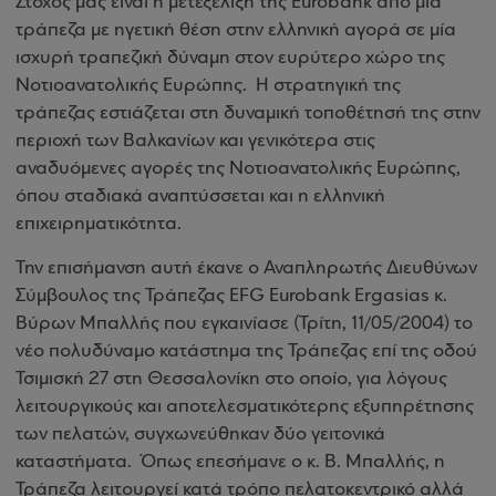
Στόχος μας είναι η μετεξέλιξη της Eurobank από μία
τράπεζα με ηγετική θέση στην ελληνική αγορά σε μία
ισχυρή τραπεζική δύναμη στον ευρύτερο χώρο της
Νοτιοανατολικής Ευρώπης. Η στρατηγική της
τράπεζας εστιάζεται στη δυναμική τοποθέτησή της στην
περιοχή των Βαλκανίων και γενικότερα στις
αναδυόμενες αγορές της Νοτιοανατολικής Ευρώπης,
όπου σταδιακά αναπτύσσεται και η ελληνική
επιχειρηματικότητα.
Την επισήμανση αυτή έκανε ο Αναπληρωτής Διευθύνων
Σύμβουλος της Τράπεζας EFG Eurobank Ergasias κ.
Βύρων Μπαλλής που εγκαινίασε (Τρίτη, 11/05/2004) το
νέο πολυδύναμο κατάστημα της Τράπεζας επί της οδού
Τσιμισκή 27 στη Θεσσαλονίκη στο οποίο, για λόγους
λειτουργικούς και αποτελεσματικότερης εξυπηρέτησης
των πελατών, συγχωνεύθηκαν δύο γειτονικά
καταστήματα. Όπως επεσήμανε ο κ. Β. Μπαλλής, η
Τράπεζα λειτουργεί κατά τρόπο πελατοκεντρικό αλλά