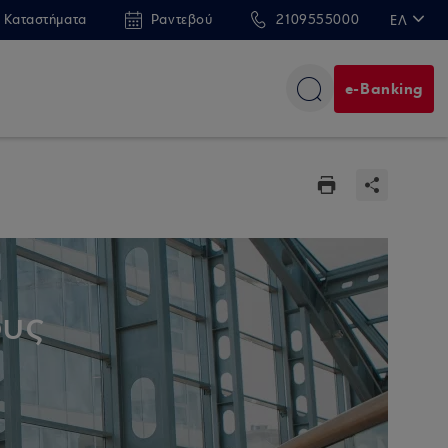
 Καταστήματα
Ραντεβού
2109555000
ΕΛ
EN
e-Banking
ους