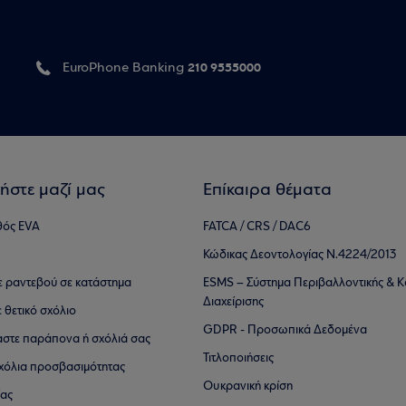
210 9555000
EuroPhone Banking
ήστε μαζί μας
Επίκαιρα θέματα
θός EVA
FATCA / CRS / DAC6
Κώδικας Δεοντολογίας Ν.4224/2013
τε ραντεβού σε κατάστημα
ESMS – Σύστημα Περιβαλλοντικής & Κ
Διαχείρισης
ε θετικό σχόλιο
GDPR - Προσωπικά Δεδομένα
αστε παράπονα ή σχόλιά σας
Τιτλοποιήσεις
 σχόλια προσβασιμότητας
Ουκρανική κρίση
ίας