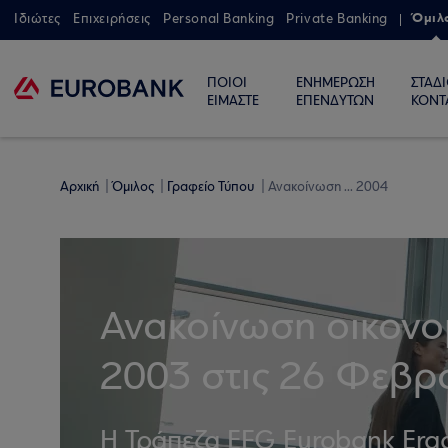
Όμιλ
Ιδιώτες
Επιχειρήσεις
Personal Banking
Private Banking
ΠΟΙΟΙ
ΕΝΗΜΕΡΩΣΗ
ΣΤΑΔ
ΕΙΜΑΣΤΕ
ΕΠΕΝΔΥΤΩΝ
ΚΟΝΤ
Αρχική
Όμιλος
Γραφείο Τύπου
Ανακοίνωση ... 2004
Ανακοίνωση οικονο
2003 στις 26 Φεβρ
H Τράπεζα EFG Eurobank Erga