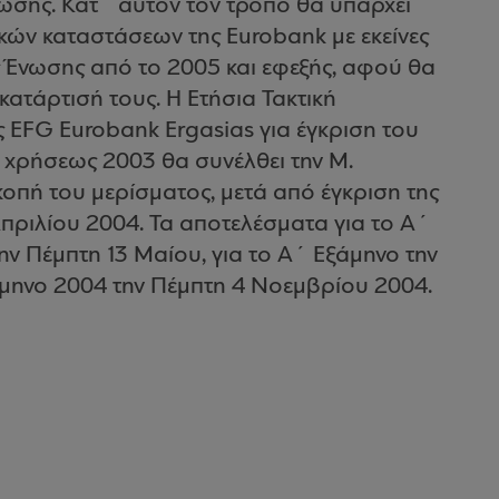
νωσης. Κατ΄ αυτόν τον τρόπο θα υπάρχει
κών καταστάσεων της Eurobank με εκείνες
 Ένωσης από το 2005 και εφεξής, αφού θα
κατάρτισή τους. Η Ετήσια Τακτική
 EFG Eurobank Ergasias για έγκριση του
χρήσεως 2003 θα συνέλθει την Μ.
οπή του μερίσματος, μετά από έγκριση της
 Απριλίου 2004. Τα αποτελέσματα για το Α΄
ν Πέμπτη 13 Μαίου, για το Α΄ Εξάμηνο την
άμηνο 2004 την Πέμπτη 4 Νοεμβρίου 2004.