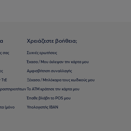
ια
Χρειάζεστε βοήθεια;
ς σας
Συχνές ερωτήσεις
Έχασα / Μου έκλεψαν την κάρτα μου
ες
Αμφισβήτηση συναλλαγής
 ΤτΕ
Ξέχασα / Μπλόκαρα τους κωδικούς μου
 ∆ραστηριοτήτων
Το ΑΤΜ κράτησε την κάρτα μου
Έπαθε βλάβη το POS μου
ατα (μόνο
Υπολογιστής IBAN