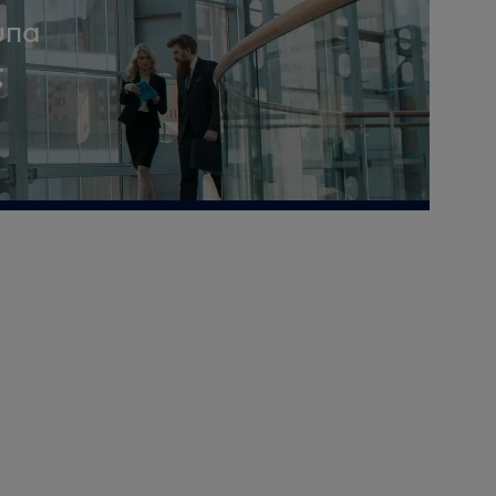
υπα
ς