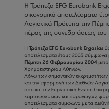
H Τράπεζα EFG Eurobank Erga
οικονομικά αποτελέσματα έτο
Λογιστικά Πρότυπα την Πέμπ
πέρας της συνεδριάσεως του
Τράπεζα EFG Eurobank Ergasias
H
θα
αποτελέσματα έτους 2003 σύμφωνα μ
Πέμπτη 26 Φεβρουαρίου 2004
μετά
Χρηματιστηρίου Αθηνών.
Λόγω των σημαντικών εκκρεμοτήτων 
και την εφαρμογή των Διεθνών Λογισ
όσο και την Ευρωπαϊκή Ένωση (εκκρ
χαρτοφυλακίων και παραγώγων, φορολ
αποτελέσματα σύμφωνα με τα Διεθνή