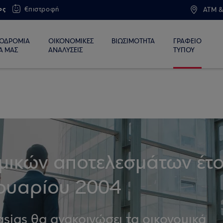
ος
€πιστροφή
ATM &
ΙΟΔΡΟΜΙΑ
ΟΙΚΟΝΟΜΙΚΕΣ
ΒΙΩΣΙΜΟΤΗΤΑ
ΓΡΑΦΕΙΟ
Α ΜΑΣ
ΑΝΑΛΥΣΕΙΣ
ΤΥΠΟΥ
μικών αποτελεσμάτων έτ
ουαρίου 2004
sias θα ανακοινώσει τα οικονομικά