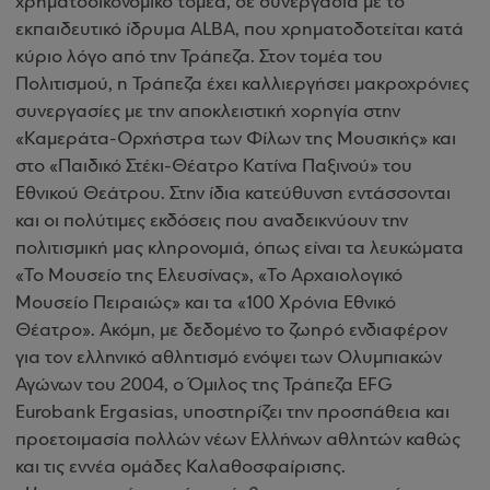
χρηματοοικονομικό τομέα, σε συνεργασία με το
εκπαιδευτικό ίδρυμα ALBA, που χρηματοδοτείται κατά
κύριο λόγο από την Τράπεζα. Στον τομέα του
Πολιτισμού, η Τράπεζα έχει καλλιεργήσει μακροχρόνιες
συνεργασίες με την αποκλειστική χορηγία στην
«Καμεράτα-Ορχήστρα των Φίλων της Μουσικής» και
στο «Παιδικό Στέκι-Θέατρο Κατίνα Παξινού» του
Εθνικού Θεάτρου. Στην ίδια κατεύθυνση εντάσσονται
και οι πολύτιμες εκδόσεις που αναδεικνύουν την
πολιτισμική μας κληρονομιά, όπως είναι τα λευκώματα
«Το Μουσείο της Ελευσίνας», «Το Αρχαιολογικό
Μουσείο Πειραιώς» και τα «100 Χρόνια Εθνικό
Θέατρο». Ακόμη, με δεδομένο το ζωηρό ενδιαφέρον
για τον ελληνικό αθλητισμό ενόψει των Ολυμπιακών
Αγώνων του 2004, ο Όμιλος της Τράπεζα EFG
Eurobank Ergasias, υποστηρίζει την προσπάθεια και
προετοιμασία πολλών νέων Ελλήνων αθλητών καθώς
και τις εννέα ομάδες Καλαθοσφαίρισης.