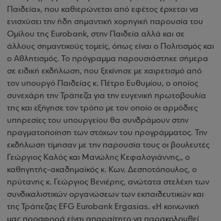
Παιδεία», που καθιερώνεται από εφέτος έρχεται να
ενισχύσει την ήδη σημαντική χορηγική παρουσία του
Ομίλου της Eurobank, στην Παιδεία αλλά και σε
άλλους σημαντικούς τομείς, όπως είναι ο Πολιτισμός και
ο Αθλητισμός. Το πρόγραμμα παρουσιάστηκε σήμερα
σε ειδική εκδήλωση, που ξεκίνησε με χαιρετισμό από
τον υπουργό Παιδείας κ. Πέτρο Ευθυμίου, ο οποίος
συνεχάρη την Τράπεζα για την ευγενική πρωτοβουλία
της και εξήγησε τον τρόπο με τον οποίο οι αρμόδιες
υπηρεσίες του υπουργείου θα συνδράμουν στην
πραγματοποίηση των στόχων του προγράμματος. Την
εκδήλωση τίμησαν με την παρουσία τους οι βουλευτές
Γεώργιος Καλός και Μανώλης Κεφαλογιάννης,, ο
καθηγητής-ακαδημαϊκός κ. Κων. Δεσποτόπουλος, ο
πρύτανης κ. Γεώργιος Βενιέρης, ανώτατα στελέχη των
συνδικαλιστικών οργανώσεων των εκπαιδευτικών και
της Τράπεζας EFG Eurobank Ergasias. «Η κοινωνική
μας προσφορά είναι απαραίτητο να παρακολουθεί