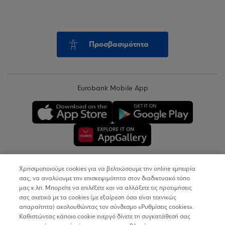
Προσβασιμότητα
Eurobank Mobile App
Χρησιμοποιούμε cookies για να βελτιώσουμε την online εμπειρία
Copyright © 2026
σας, να αναλύουμε την επισκεψιμότητα στον διαδικτυακό τόπο
μας κ.λπ. Μπορείτε να επιλέξετε και να αλλάξετε τις προτιμήσεις
σας σχετικά με τα cookies (με εξαίρεση όσα είναι τεχνικώς
Όροι Χρήσης
απαραίτητα) ακολουθώντας τον σύνδεσμο «Ρυθμίσεις cookies».
Καθιστώντας κάποιο cookie ενεργό δίνετε τη συγκατάθεσή σας
Προσωπικά Δεδομένα στον Διαδικτυακό Τόπο