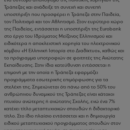
ένα σύντομο απολογισμό της πολιτικής χορηγιών της
Τράπεζας και ανάδειξε τη συνεχή και συνεπή
υποστήριξη που προσφέρει η Τράπεζα στην Παιδεία,
τον Πολιτισμό και τον Αθλητισμό. Στον ευρύτερο χώρο
της Παιδείας, εντάσσεται η υποστήριξη της Eurobank
στο έργο του Ιδρύματος Μείζονος Ελληνισμού και
ειδικότερα η αποκλειστική χορηγία του ηλεκτρονικού
κόμβου «Η Ελληνική Ιστορία στο Διαδίκτυο», καθώς και
το πρόγραμμα υποτροφιών σε φοιτητές της Ανώτατης
Εκπαίδευσης. Στην ίδια κατεύθυνση εντάσσεται η
επιμονή με την οποία η Τράπεζα εφαρμόζει
προγράμματα εσωτερικής επιμόρφωσης για τα
στελέχη της. Σημειώνεται ότι πάνω από το 50% του
ανθρώπινου δυναμικού της Τράπεζας είναι κάτοχοι
πτυχίου ανώτερης ή ανώτατης Σχολής, ενώ ένα 7%
κατέχει τίτλο μεταπτυχιακών σπουδών ή διδακτορικό
τίτλο. Στο ίδιο πλαίσιο εντάσσεται και η δημιουργία
ειδικού μεταπτυχιακού προγράμματος σπουδών στον