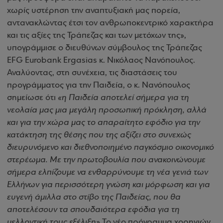
χωρίς υστέρηση την αναπτυξιακή μας πορεία,
αντανακλώντας έτσι τον ανθρωποκεντρικό χαρακτήρα
και τις αξίες της Τράπεζας και των μετόχων της»,
υπογράμμισε ο διευθύνων σύμβουλος της Τράπεζας
EFG Eurobank Ergasias κ. Νικόλαος Νανόπουλος.
Αναλύοντας, στη συνέχεια, τις διαστάσεις του
προγράμματος για την Παιδεία, ο κ. Νανόπουλος
σημείωσε ότι
«η Παιδεία αποτελεί σήμερα για τη
νεολαία μας μια μεγάλη προσωπική πρόκληση, αλλά
και για την χώρα μας το απαραίτητο εφόδιο για την
κατάκτηση της θέσης που της αξίζει στο συνεχώς
διευρυνόμενο και διεθνοποιημένο παγκόσμιο οικονομικό
στερέωμα. Με την πρωτοβουλία που ανακοινώνουμε
σήμερα ελπίζουμε να ενθαρρύνουμε τη νέα γενιά των
Ελλήνων για περισσότερη γνώση και μόρφωση και για
ευγενή άμιλλα στο στίβο της Παιδείας, που θα
αποτελέσουν τα σπουδαιότερα εφόδια για τη
μελλοντική τους εξέλιξη».
Το νέο πρόγραμμα χορηγιών