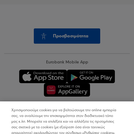
Προσβασιμότητα
Eurobank Mobile App
Χρησιμοποιούμε cookies για να βελτιώσουμε την online εμπειρία
Copyright © 2026
σας, να αναλύουμε την επισκεψιμότητα στον διαδικτυακό τόπο
μας κ.λπ. Μπορείτε να επιλέξετε και να αλλάξετε τις προτιμήσεις
σας σχετικά με τα cookies (με εξαίρεση όσα είναι τεχνικώς
Όροι Χρήσης
απαραίτητα) ακολουθώντας τον σύνδεσμο «Ρυθμίσεις cookies».