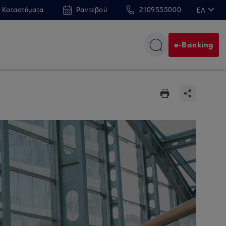
 Καταστήματα
Ραντεβού
2109555000
ΕΛ
EN
e-Banking