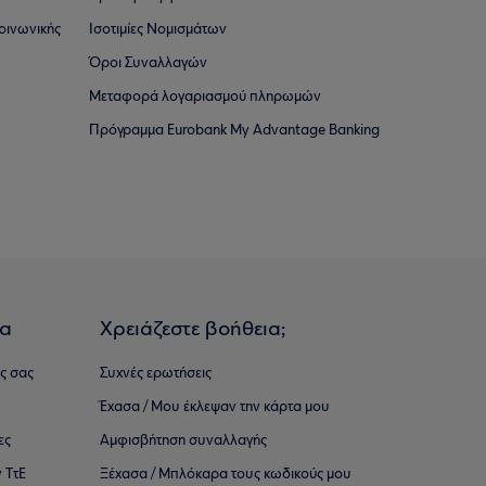
οινωνικής
Ισοτιμίες Νομισμάτων
Όροι Συναλλαγών
Μεταφορά λογαριασμού πληρωμών
Πρόγραμμα Eurobank My Advantage Banking
ια
Χρειάζεστε βοήθεια;
ς σας
Συχνές ερωτήσεις
Έχασα / Μου έκλεψαν την κάρτα μου
ες
Αμφισβήτηση συναλλαγής
 ΤτΕ
Ξέχασα / Μπλόκαρα τους κωδικούς μου