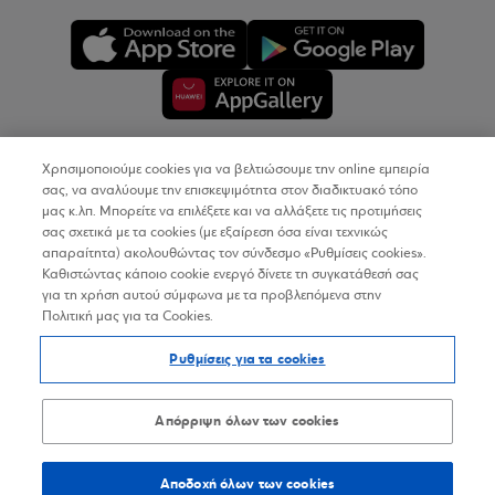
Χρησιμοποιούμε cookies για να βελτιώσουμε την online εμπειρία
Copyright © 2026
σας, να αναλύουμε την επισκεψιμότητα στον διαδικτυακό τόπο
μας κ.λπ. Μπορείτε να επιλέξετε και να αλλάξετε τις προτιμήσεις
σας σχετικά με τα cookies (με εξαίρεση όσα είναι τεχνικώς
Όροι Χρήσης
απαραίτητα) ακολουθώντας τον σύνδεσμο «Ρυθμίσεις cookies».
Καθιστώντας κάποιο cookie ενεργό δίνετε τη συγκατάθεσή σας
Προσωπικά Δεδομένα στον Διαδικτυακό Τόπο
για τη χρήση αυτού σύμφωνα με τα προβλεπόμενα στην
Πολιτική μας για τα Cookies.
Πολιτική Cookies
Ρυθμίσεις για τα cookies
Δήλωση Προσβασιμότητας
Sitemap
Απόρριψη όλων των cookies
Αποδοχή όλων των cookies