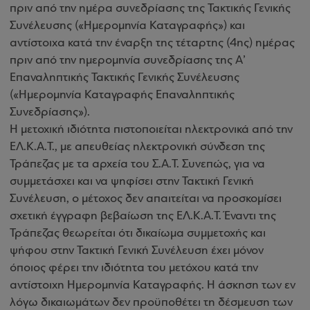
πριν από την ημέρα συνεδρίασης της Τακτικής Γενικής
Συνέλευσης («Ημερομηνία Καταγραφής») και
αντίστοιχα κατά την έναρξη της τέταρτης (4ης) ημέρας
πριν από την ημερομηνία συνεδρίασης της Α’
Επαναληπτικής Τακτικής Γενικής Συνέλευσης
(«Ημερομηνία Καταγραφής Επαναληπτικής
Συνεδρίασης»).
Η μετοχική ιδιότητα πιστοποιείται ηλεκτρονικά από την
ΕΛ.Κ.Α.Τ., με απευθείας ηλεκτρονική σύνδεση της
Τράπεζας με τα αρχεία του Σ.Α.Τ. Συνεπώς, για να
συμμετάσχει και να ψηφίσει στην Τακτική Γενική
Συνέλευση, ο μέτοχος δεν απαιτείται να προσκομίσει
σχετική έγγραφη βεβαίωση της ΕΛ.Κ.Α.Τ. Έναντι της
Τράπεζας θεωρείται ότι δικαίωμα συμμετοχής και
ψήφου στην Τακτική Γενική Συνέλευση έχει μόνον
όποιος φέρει την ιδιότητα του μετόχου κατά την
αντίστοιχη Ημερομηνία Καταγραφής. Η άσκηση των εν
λόγω δικαιωμάτων δεν προϋποθέτει τη δέσμευση των