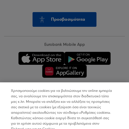
Προσβασιμότητα
Eurobank Mobile App
Χρησιμοποιούμε cookies για να βελτιώσουμε την online εμπειρία
Copyright © 2026
σας, να αναλύουμε την επισκεψιμότητα στον διαδικτυακό τόπο
μας κ.λπ. Μπορείτε να επιλέξετε και να αλλάξετε τις προτιμήσεις
σας σχετικά με τα cookies (με εξαίρεση όσα είναι τεχνικώς
Όροι Χρήσης
απαραίτητα) ακολουθώντας τον σύνδεσμο «Ρυθμίσεις cookies».
Καθιστώντας κάποιο cookie ενεργό δίνετε τη συγκατάθεσή σας
Προσωπικά Δεδομένα στον Διαδικτυακό Τόπο
για τη χρήση αυτού σύμφωνα με τα προβλεπόμενα στην