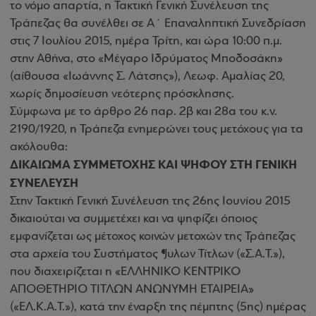
το νόμο απαρτία, η Τακτική Γενική Συνέλευση της
Τράπεζας θα συνέλθει σε Α΄ Επαναληπτική Συνεδρίαση
στις 7 Ιουλίου 2015, ημέρα Τρίτη, και ώρα 10:00 π.μ.
στην Αθήνα, στο «Μέγαρο Ιδρύματος Μποδοσάκη»
(αίθουσα «Ιωάννης Σ. Λάτσης»), Λεωφ. Αμαλίας 20,
χωρίς δημοσίευση νεότερης πρόσκλησης.
Σύμφωνα με το άρθρο 26 παρ. 2β και 28α του κ.ν.
2190/1920, η Τράπεζα ενημερώνει τους μετόχους για τα
ακόλουθα:
ΔΙΚΑΙΩΜΑ ΣΥΜΜΕΤΟΧΗΣ ΚΑΙ ΨΗΦΟΥ ΣΤΗ ΓΕΝΙΚΗ
ΣΥΝΕΛΕΥΣΗ
Στην Τακτική Γενική Συνέλευση της 26ης Ιουνίου 2015
δικαιούται να συμμετέχει και να ψηφίζει όποιος
εμφανίζεται ως μέτοχος κοινών μετοχών της Τράπεζας
στα αρχεία του Συστήματος ¶υλων Τίτλων («Σ.Α.Τ.»),
που διαχειρίζεται η «ΕΛΛΗΝΙΚΟ ΚΕΝΤΡΙΚΟ
ΑΠΟΘΕΤΗΡΙΟ ΤΙΤΛΩΝ ΑΝΩΝΥΜΗ ΕΤΑΙΡΕΙΑ»
(«ΕΛ.Κ.Α.Τ.»), κατά την έναρξη της πέμπτης (5ης) ημέρας