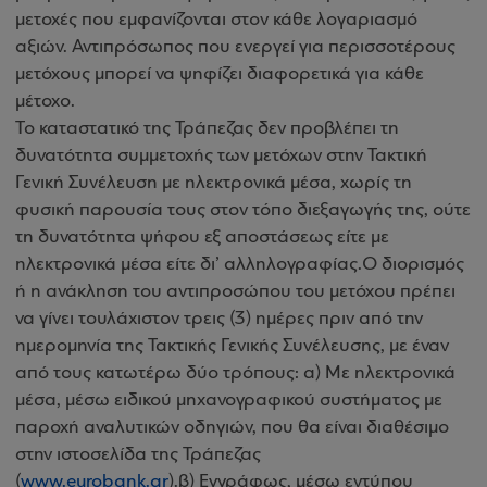
μετοχές που εμφανίζονται στον κάθε λογαριασμό
αξιών. Αντιπρόσωπος που ενεργεί για περισσοτέρους
μετόχους μπορεί να ψηφίζει διαφορετικά για κάθε
μέτοχο.
Το καταστατικό της Τράπεζας δεν προβλέπει τη
δυνατότητα συμμετοχής των μετόχων στην Τακτική
Γενική Συνέλευση με ηλεκτρονικά μέσα, χωρίς τη
φυσική παρουσία τους στον τόπο διεξαγωγής της, ούτε
τη δυνατότητα ψήφου εξ αποστάσεως είτε με
ηλεκτρονικά μέσα είτε δι’ αλληλογραφίας.Ο διορισμός
ή η ανάκληση του αντιπροσώπου του μετόχου πρέπει
να γίνει τουλάχιστον τρεις (3) ημέρες πριν από την
ημερομηνία της Τακτικής Γενικής Συνέλευσης, με έναν
από τους κατωτέρω δύο τρόπους: α) Με ηλεκτρονικά
μέσα, μέσω ειδικού μηχανογραφικού συστήματος με
παροχή αναλυτικών οδηγιών, που θα είναι διαθέσιμο
στην ιστοσελίδα της Τράπεζας
(
www.eurobank.gr
).β) Εγγράφως, μέσω εντύπου