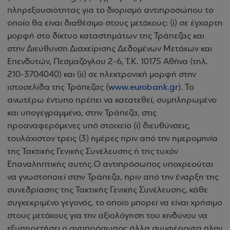
πληρεξουσιότητας για το διορισμό αντιπροσώπου το
οποίο θα είναι διαθέσιμο στους μετόχους: (i) σε έγχαρτη
μορφή στο δίκτυο καταστημάτων της Τράπεζας και
στην Διεύθυνση Διαχείρισης Δεδομένων Μετόχων και
Επενδυτών, Πεσμαζόγλου 2-6, Τ.Κ. 10175 Αθήνα (τηλ.
210-3704040) και (ii) σε ηλεκτρονική μορφή στην
ιστοσελίδα της Τράπεζας (
www.eurobank.gr
). Το
ανωτέρω έντυπο πρέπει να κατατεθεί, συμπληρωμένο
και υπογεγραμμένο, στην Τράπεζα, στις
προαναφερόμενες υπό στοιχείο (i) διευθύνσεις,
τουλάχιστον τρεις (3) ημέρες πριν από την ημερομηνία
της Τακτικής Γενικής Συνέλευσης ή της τυχόν
Επαναληπτικής αυτής.Ο αντιπρόσωπος υποχρεούται
να γνωστοποιεί στην Τράπεζα, πριν από την έναρξη της
συνεδρίασης της Τακτικής Γενικής Συνέλευσης, κάθε
συγκεκριμένο γεγονός, το οποίο μπορεί να είναι χρήσιμο
στους μετόχους για την αξιολόγηση του κινδύνου να
εξυπηρετήσει ο αντιπρόσωπος άλλα συμφέροντα πλην