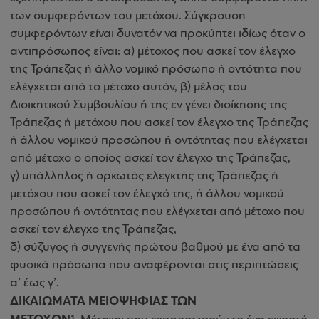
των συμφερόντων του μετόχου. Σύγκρουση
συμφερόντων είναι δυνατόν να προκύπτει ιδίως όταν ο
αντιπρόσωπος είναι: α) μέτοχος που ασκεί τον έλεγχο
της Τράπεζας ή άλλο νομικό πρόσωπο ή οντότητα που
ελέγχεται από το μέτοχο αυτόν, β) μέλος του
Διοικητικού Συμβουλίου ή της εν γένει διοίκησης της
Τράπεζας ή μετόχου που ασκεί τον έλεγχο της Τράπεζας
ή άλλου νομικού προσώπου ή οντότητας που ελέγχεται
από μέτοχο ο οποίος ασκεί τον έλεγχο της Τράπεζας,
γ) υπάλληλος ή ορκωτός ελεγκτής της Τράπεζας ή
μετόχου που ασκεί τον έλεγχό της, ή άλλου νομικού
προσώπου ή οντότητας που ελέγχεται από μέτοχο που
ασκεί τον έλεγχο της Τράπεζας,
δ) σύζυγος ή συγγενής πρώτου βαθμού με ένα από τα
φυσικά πρόσωπα που αναφέρονται στις περιπτώσεις
α’ έως γ’.
ΔΙΚΑΙΩΜΑΤΑ ΜΕΙΟΨΗΦΙΑΣ ΤΩΝ