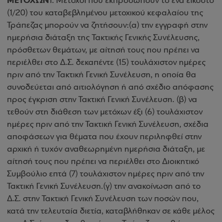
ΜΕΤΟΧΩΝ
1. Μέτοχοι που εκπροσωπούν το ένα εικοστό
(1/20) του καταβεβλημένου μετοχικού κεφαλαίου της
Τράπεζας μπορούν να ζητήσουν:(α) την εγγραφή στην
ημερήσια διάταξη της Τακτικής Γενικής Συνέλευσης,
πρόσθετων θεμάτων, με αίτησή τους που πρέπει να
περιέλθει στο Δ.Σ. δεκαπέντε (15) τουλάχιστον ημέρες
πριν από την Τακτική Γενική Συνέλευση, η οποία θα
συνοδεύεται από αιτιολόγηση ή από σχέδιο απόφασης
προς έγκριση στην Τακτική Γενική Συνέλευση. (β) να
τεθούν στη διάθεση των μετόχων έξι (6) τουλάχιστον
ημέρες πριν από την Τακτική Γενική Συνέλευση, σχέδια
αποφάσεων για θέματα που έχουν περιληφθεί στην
αρχική ή τυχόν αναθεωρημένη ημερήσια διάταξη, με
αίτησή τους που πρέπει να περιέλθει στο Διοικητικό
Συμβούλιο επτά (7) τουλάχιστον ημέρες πριν από την
Τακτική Γενική Συνέλευση.(γ) την ανακοίνωση από το
Δ.Σ. στην Τακτική Γενική Συνέλευση των ποσών που,
κατά την τελευταία διετία, καταβλήθηκαν σε κάθε μέλος