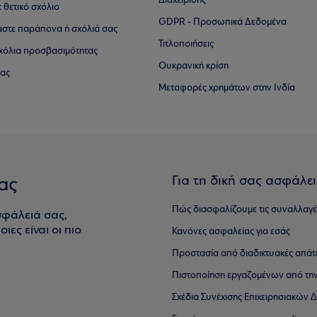
Διαχείρισης
ε θετικό σχόλιο
GDPR - Προσωπικά Δεδομένα
αστε παράπονα ή σχόλιά σας
Τιτλοποιήσεις
 σχόλια προσβασιμότητας
Ουκρανική κρίση
ίας
Μεταφορές χρημάτων στην Ινδία
Για τη δική σας ασφάλε
ας
Πώς διασφαλίζουμε τις συναλλαγέ
σφάλειά σας,
ιες είναι οι πιο
Κανόνες ασφαλείας για εσάς
Προστασία από διαδικτυακές απάτ
Πιστοποίηση εργαζομένων από την
Σχέδια Συνέχισης Επιχειρησιακών