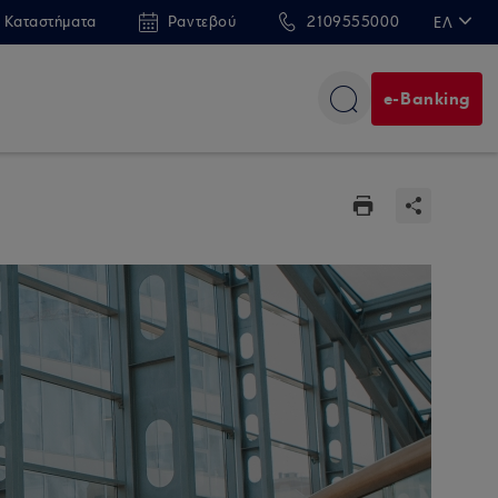
 Καταστήματα
Ραντεβού
2109555000
ΕΛ
EN
e-Banking