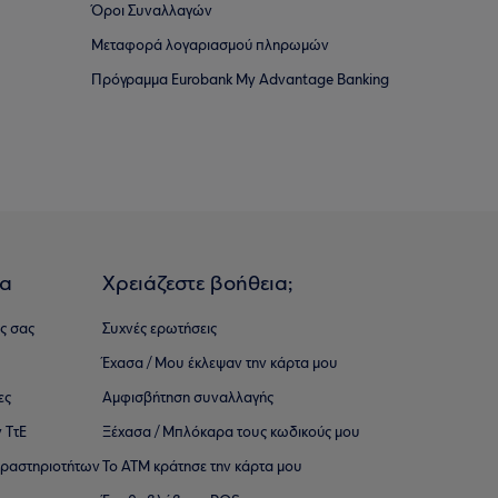
Όροι Συναλλαγών
Μεταφορά λογαριασμού πληρωμών
Πρόγραμμα Eurobank My Advantage Banking
ια
Χρειάζεστε βοήθεια;
ς σας
Συχνές ερωτήσεις
Έχασα / Μου έκλεψαν την κάρτα μου
ες
Αμφισβήτηση συναλλαγής
 ΤτΕ
Ξέχασα / Μπλόκαρα τους κωδικούς μου
 ∆ραστηριοτήτων
Το ΑΤΜ κράτησε την κάρτα μου