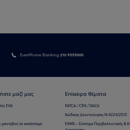
210 9555000
EuroPhone Banking
ήστε μαζί μας
Επίκαιρα θέματα
θός EVA
FATCA / CRS / DAC6
Κώδικας Δεοντολογίας Ν.4224/2013
τε ραντεβού σε κατάστημα
ESMS – Σύστημα Περιβαλλοντικής & Κ