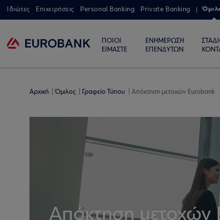
Όμιλ
Ιδιώτες
Επιχειρήσεις
Personal Banking
Private Banking
ΠΟΙΟΙ
ΕΝΗΜΕΡΩΣΗ
ΣΤΑΔ
ΕΙΜΑΣΤΕ
ΕΠΕΝΔΥΤΩΝ
ΚΟΝΤ
Αρχική
Όμιλος
Γραφείο Τύπου
Απόκτηση μετοχών Eurobank
Απόκτηση μετοχών 