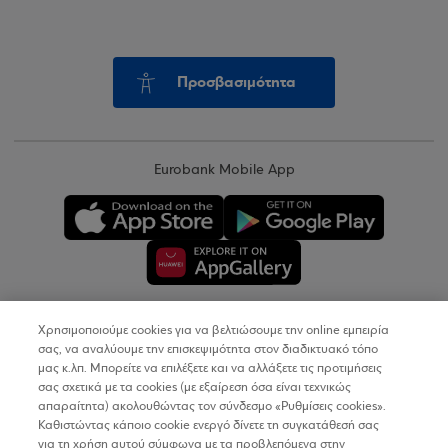
Προσβασιμότητα
Eurobank Mobile App
Χρησιμοποιούμε cookies για να βελτιώσουμε την online εμπειρία
Copyright © 2026
σας, να αναλύουμε την επισκεψιμότητα στον διαδικτυακό τόπο
μας κ.λπ. Μπορείτε να επιλέξετε και να αλλάξετε τις προτιμήσεις
σας σχετικά με τα cookies (με εξαίρεση όσα είναι τεχνικώς
Όροι Χρήσης
απαραίτητα) ακολουθώντας τον σύνδεσμο «Ρυθμίσεις cookies».
Καθιστώντας κάποιο cookie ενεργό δίνετε τη συγκατάθεσή σας
Προσωπικά Δεδομένα στον Διαδικτυακό Τόπο
για τη χρήση αυτού σύμφωνα με τα προβλεπόμενα στην