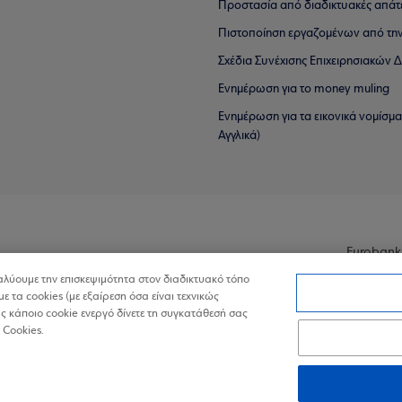
Προστασία από διαδικτυακές απάτ
Πιστοποίηση εργαζομένων από την
Σχέδια Συνέχισης Επιχειρησιακών
Ενημέρωση για το money muling
Ενημέρωση για τα εικονικά νομίσμ
Αγγλικά)
Eurobank
ναλύουμε την επισκεψιμότητα στον διαδικτυακό τόπο
με τα cookies (με εξαίρεση όσα είναι τεχνικώς
 κάποιο cookie ενεργό δίνετε τη συγκατάθεσή σας
 Cookies.
ά Δεδομένα στον Διαδικτυακό Τόπο
Πολιτική Cookies
Δήλωση Πρ