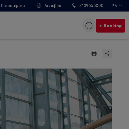
 Καταστήματα
Ραντεβού
2109555000
ΕΛ
EN
e-Banking