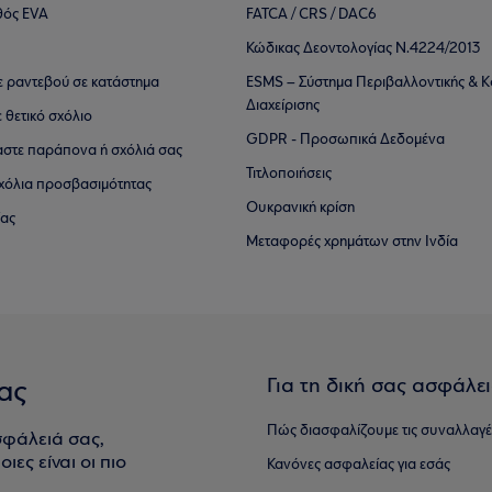
θός EVA
FATCA / CRS / DAC6
Κώδικας Δεοντολογίας Ν.4224/2013
τε ραντεβού σε κατάστημα
ESMS – Σύστημα Περιβαλλοντικής & Κ
Διαχείρισης
ε θετικό σχόλιο
GDPR - Προσωπικά Δεδομένα
αστε παράπονα ή σχόλιά σας
Τιτλοποιήσεις
 σχόλια προσβασιμότητας
Ουκρανική κρίση
ίας
Μεταφορές χρημάτων στην Ινδία
Για τη δική σας ασφάλε
ας
Πώς διασφαλίζουμε τις συναλλαγέ
σφάλειά σας,
ιες είναι οι πιο
Κανόνες ασφαλείας για εσάς