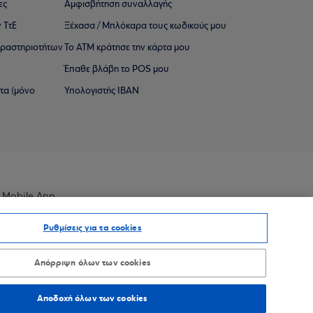
ες
Αμφισβήτηση συναλλαγής
 ΤτΕ
Ξέχασα / Μπλόκαρα τους κωδικούς μου
 ∆ραστηριοτήτων
Το ΑΤΜ κράτησε την κάρτα μου
Έπαθε βλάβη το POS μου
ατα (μόνο
Υπολογιστής IBAN
 Mobile App
Ρυθμίσεις για τα cookies
Απόρριψη όλων των cookies
οσβασιμότητας
Sitemap
Αποδοχή όλων των cookies