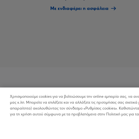
Με ενδιαφέρει η ασφάλεια
Χρησιμοποιούμε cookies για να βελτιώσουμε την online εμπειρία σας, να α
Προσβασιμότητα
μας κ.λπ. Μπορείτε να επιλέξετε και να αλλάξετε τις προτιμήσεις σας σχετικά 
απαραίτητα) ακολουθώντας τον σύνδεσμο «Ρυθμίσεις cookies». Καθιστώντας
για τη χρήση αυτού σύμφωνα με τα προβλεπόμενα στην Πολιτική μας για τα
Copyright © 2026
Όροι Χρήσης
Προσωπικ