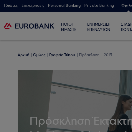
Όμιλ
Ιδιώτες
Επιχειρήσεις
Personal Banking
Private Banking
ΠΟΙΟΙ
ΕΝΗΜΕΡΩΣΗ
ΣΤΑΔ
ΕΙΜΑΣΤΕ
ΕΠΕΝΔΥΤΩΝ
ΚΟΝΤ
Αρχική
Όμιλος
Γραφείο Τύπου
Πρόσκληση ... 2013
Πρόσκληση Έκτακτη