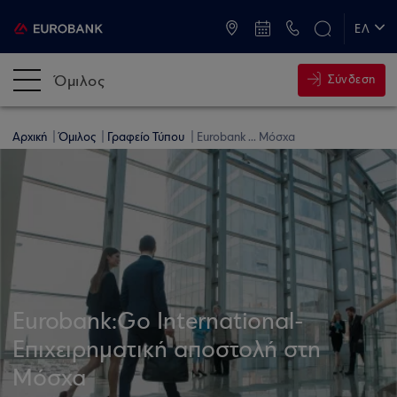
ATM & Καταστήματα
ΕΛ
EN
Όμιλος
Σύνδεση
Αρχική
Όμιλος
Γραφείο Τύπου
Eurobank ... Μόσχα
Eurobank:Go International-
Επιχειρηματική αποστολή στη
Μόσχα