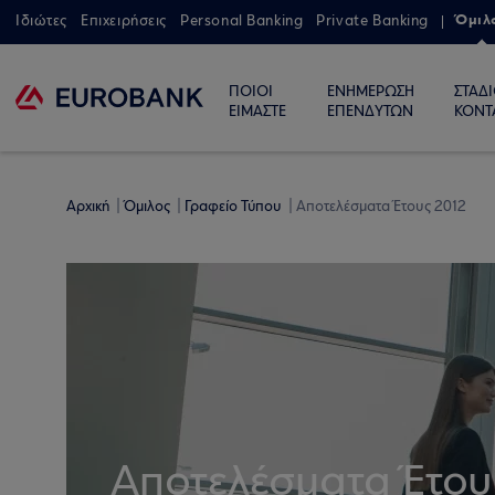
Όμιλ
Ιδιώτες
Επιχειρήσεις
Personal Banking
Private Banking
ΠΟΙΟΙ
ΕΝΗΜΕΡΩΣΗ
ΣΤΑΔ
ΕΙΜΑΣΤΕ
ΕΠΕΝΔΥΤΩΝ
ΚΟΝΤ
Αρχική
Όμιλος
Γραφείο Τύπου
Aποτελέσματα Έτους 2012
Aποτελέσματα Έτου