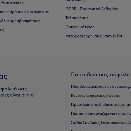
Διαχείρισης
ε θετικό σχόλιο
GDPR - Προσωπικά Δεδομένα
αστε παράπονα ή σχόλιά σας
Τιτλοποιήσεις
 σχόλια προσβασιμότητας
Ουκρανική κρίση
ίας
Μεταφορές χρημάτων στην Ινδία
Για τη δική σας ασφάλε
ας
Πώς διασφαλίζουμε τις συναλλαγέ
σφάλειά σας,
ιες είναι οι πιο
Κανόνες ασφαλείας για εσάς
Προστασία από διαδικτυακές απάτ
Πιστοποίηση εργαζομένων από την
Σχέδια Συνέχισης Επιχειρησιακών