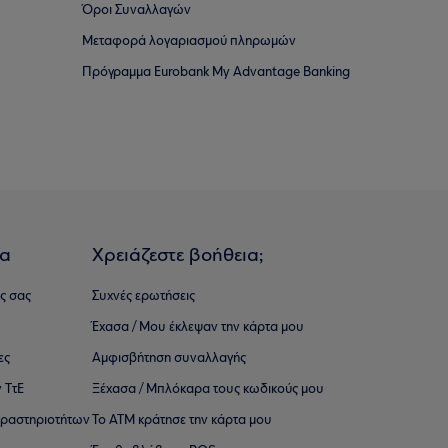
Όροι Συναλλαγών
Μεταφορά λογαριασμού πληρωμών
Πρόγραμμα Eurobank My Advantage Banking
ια
Χρειάζεστε βοήθεια;
ς σας
Συχνές ερωτήσεις
Έχασα / Μου έκλεψαν την κάρτα μου
ες
Αμφισβήτηση συναλλαγής
 ΤτΕ
Ξέχασα / Μπλόκαρα τους κωδικούς μου
 ∆ραστηριοτήτων
Το ΑΤΜ κράτησε την κάρτα μου