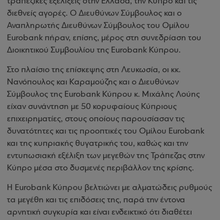
τραπεζικές εξελίξεις στην Ελλάδα, την Κύπρο και τις
διεθνείς αγορές. Ο Διευθύνων Σύμβουλος και ο
Αναπληρωτής Διευθύνων Σύμβουλος του Ομίλου
Eurobank
πήραν, επίσης, μέρος στη συνεδρίαση του
Διοικητικού Συμβουλίου της
Eurobank
Κύπρου.
Στο πλαίσιο της επίσκεψης στη Λευκωσία, οι κκ.
Νανόπουλος και Καραμούζης και ο Διευθύνων
Σύμβουλος της
Eurobank
Κύπρου κ. Μιχάλης Λούης
είχαν συνάντηση με 50 κορυφαίους Κύπριους
επιχειρηματίες, στους οποίους παρουσίασαν τις
δυνατότητες και τις προοπτικές του Ομίλου
Eurobank
και της κυπριακής θυγατρικής του, καθώς και την
εντυπωσιακή εξέλιξη των μεγεθών της Τράπεζας στην
Κύπρο μέσα στο δυσμενές περιβάλλον της κρίσης.
Η
Eurobank
Κύπρου βελτιώνει με αλματώδεις ρυθμούς
τα μεγέθη και τις επιδόσεις της, παρά την έντονα
αρνητική συγκυρία και είναι ενδεικτικό ότι διαθέτει