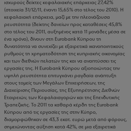
ισχυρούς δείκτες κεφαλαιακής επάρκειας 27,42%
(στοιχεία 31/12/11, έναντι 15,65% στο τέλος του 2010). Η
κεφαλαιακή επάρκεια, μαζί με την πλεονάζουσα
ρευστότητα (δείκτης δανείων προς καταθέσεις 45,8%
στο τέλος του 2011, αυξημένος κατά 11 μονάδες μέσα σε
ένα χρόνο), δίνουν στη
Eurobank
Κύπρου τη
δυνατότητα να συνεχίζει με εξαιρετικά ικανοποιητικούς
ρυθμούς τη χρηματοδότηση της κυπριακής οικονομίας
και των διεθνών πελατών της και να αναπτύσσει τις
εργασίες της. Η
Eurobank
Κύπρου αξιοποιώντας την
υψηλή ρευστότητα επιτυγχάνει ραγδαία ανάπτυξη
στους τομείς των Μεγάλων Επιχειρήσεων, της
Διαχείρισης Περιουσίας, της Εξυπηρέτησης Διεθνών
Εταιρειών, των Κεφαλαιαγορών και της Επενδυτικής
Τραπεζικής. Το 2011 τα καθαρά κέρδη της
Eurobank
Κύπρου από τις εργασίες της στην Κύπρο,
διαμορφώθηκαν σε 43,3 εκατ. ευρώ μετά από φόρους,
σημειώνοντας αύξηση κατά 42%, σε μια εξαιρετικά