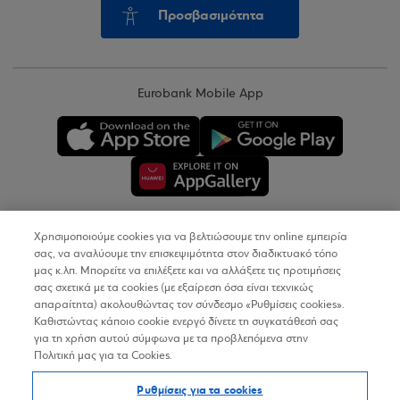
Προσβασιμότητα
Eurobank Mobile App
Χρησιμοποιούμε cookies για να βελτιώσουμε την online εμπειρία
Copyright © 2026
σας, να αναλύουμε την επισκεψιμότητα στον διαδικτυακό τόπο
μας κ.λπ. Μπορείτε να επιλέξετε και να αλλάξετε τις προτιμήσεις
σας σχετικά με τα cookies (με εξαίρεση όσα είναι τεχνικώς
Όροι Χρήσης
απαραίτητα) ακολουθώντας τον σύνδεσμο «Ρυθμίσεις cookies».
Καθιστώντας κάποιο cookie ενεργό δίνετε τη συγκατάθεσή σας
Προσωπικά Δεδομένα στον Διαδικτυακό Τόπο
για τη χρήση αυτού σύμφωνα με τα προβλεπόμενα στην
Πολιτική μας για τα Cookies.
Πολιτική Cookies
Ρυθμίσεις για τα cookies
Δήλωση Προσβασιμότητας