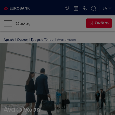
ATM & Καταστήματα
ΕΛ
EN
Όμιλος
Σύνδεση
Αρχική
Όμιλος
Γραφείο Τύπου
Ανακοίνωση
Ανακοίνωση