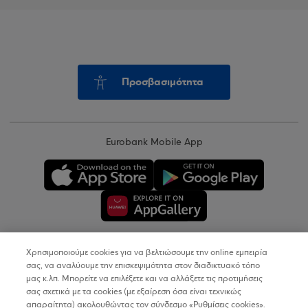
Προσβασιμότητα
Eurobank Mobile App
Χρησιμοποιούμε cookies για να βελτιώσουμε την online εμπειρία
Copyright © 2026
σας, να αναλύουμε την επισκεψιμότητα στον διαδικτυακό τόπο
μας κ.λπ. Μπορείτε να επιλέξετε και να αλλάξετε τις προτιμήσεις
σας σχετικά με τα cookies (με εξαίρεση όσα είναι τεχνικώς
Όροι Χρήσης
απαραίτητα) ακολουθώντας τον σύνδεσμο «Ρυθμίσεις cookies».