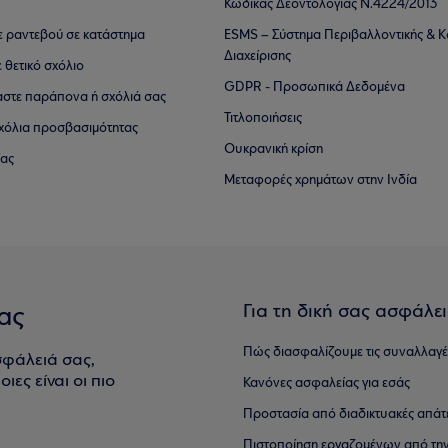
Κώδικας Δεοντολογίας Ν.4224/2013
τε ραντεβού σε κατάστημα
ESMS – Σύστημα Περιβαλλοντικής & Κ
Διαχείρισης
ε θετικό σχόλιο
GDPR - Προσωπικά Δεδομένα
αστε παράπονα ή σχόλιά σας
Τιτλοποιήσεις
 σχόλια προσβασιμότητας
Ουκρανική κρίση
ίας
Μεταφορές χρημάτων στην Ινδία
Για τη δική σας ασφάλε
ας
Πώς διασφαλίζουμε τις συναλλαγέ
σφάλειά σας,
ιες είναι οι πιο
Κανόνες ασφαλείας για εσάς
Προστασία από διαδικτυακές απάτ
Πιστοποίηση εργαζομένων από την