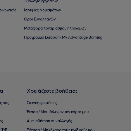
Τιμολόγια εργασιών
οινωνικής
Ισοτιμίες Νομισμάτων
Όροι Συναλλαγών
Μεταφορά λογαριασμού πληρωμών
Πρόγραμμα Eurobank My Advantage Banking
ια
Χρειάζεστε βοήθεια;
ς σας
Συχνές ερωτήσεις
Έχασα / Μου έκλεψαν την κάρτα μου
ες
Αμφισβήτηση συναλλαγής
 ΤτΕ
Ξέχασα / Μπλόκαρα τους κωδικούς μου