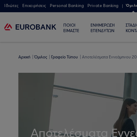
Όμιλ
Ιδιώτες
Επιχειρήσεις
Personal Banking
Private Banking
ΠΟΙΟΙ
ΕΝΗΜΕΡΩΣΗ
ΣΤΑΔ
ΕΙΜΑΣΤΕ
ΕΠΕΝΔΥΤΩΝ
ΚΟΝΤ
Αρχική
Όμιλος
Γραφείο Τύπου
Αποτελέσματα Εννεάμηνου 20
Αποτελέσματα Εννε