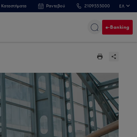
 Καταστήματα
Ραντεβού
2109555000
ΕΛ
EN
e-Banking