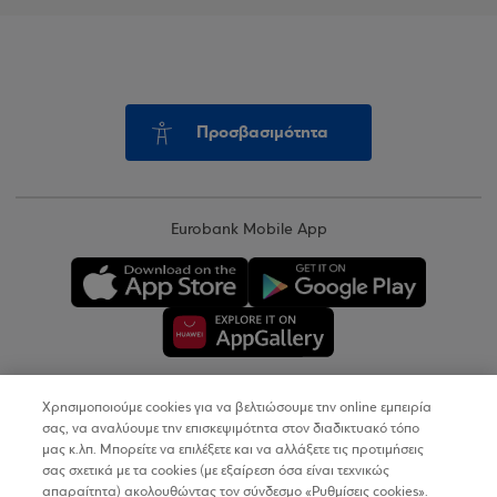
Προσβασιμότητα
Eurobank Mobile App
Χρησιμοποιούμε cookies για να βελτιώσουμε την online εμπειρία
Copyright © 2026
σας, να αναλύουμε την επισκεψιμότητα στον διαδικτυακό τόπο
μας κ.λπ. Μπορείτε να επιλέξετε και να αλλάξετε τις προτιμήσεις
σας σχετικά με τα cookies (με εξαίρεση όσα είναι τεχνικώς
Όροι Χρήσης
απαραίτητα) ακολουθώντας τον σύνδεσμο «Ρυθμίσεις cookies».